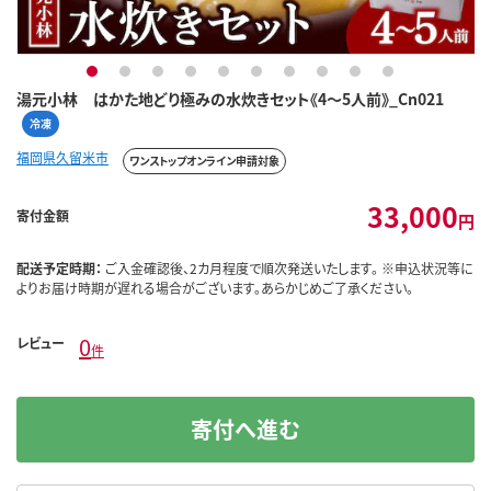
1
2
3
4
5
6
7
8
9
10
湯元小林 はかた地どり極みの水炊きセット《4～5人前》_Cn021
冷凍
福岡県久留米市
ワンストップオンライン申請対象
33,000
寄付金額
円
配送予定時期：
ご入金確認後、2カ月程度で順次発送いたします。 ※申込状況等に
よりお届け時期が遅れる場合がございます。あらかじめご了承ください。
0
レビュー
件
寄付へ進む