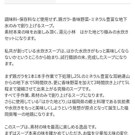
調味料・保存料など使用せず、鶏ガラ・香味野菜・ミネラル豊富な地下
水のみで創り上げるスープ。
素材本来の味をお楽しみ頂く、湯元小林 はかた地どり極みの水炊き
セットになります。
私共が創っている水炊きスープは、はかた水炊きがもっと美味しくなら
ないかというところから始まり、試行錯誤の末、完成したスープになり
ます。
まず鶏ガラを1本1本手作業で下処理し25Lのミネラル豊富な耳納連山
からの地下水で5時間炊き、更に香味野菜を加えて2時間炊き上げて5L
程まで凝縮させて出来上がる究極のスープです。
すべて手作業、素材のみで創り上げるスープになります。
さらに使用している『はかた地どり』は福岡県の郷土料理である筑前煮
や水炊きをもっと美味しくしようという発想が原点となって誕生した福
岡県唯一の地鶏になります。
このスープは、素材の味を最高に楽しめる逸品です。
まずはスープ本来の味を確かめていただき、お塩を少量加え味の変化