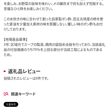
を楽しみ、お野菜の旨味を味わい、〆の雑炊まで何も加えず完結する。
至福なひと時をお楽しみください。
この水炊きの味に合わせて創った自家製ポン酢、田主丸特産の柿を使
った醤油を少量加え素材の味を邪魔しない、優しい味のポン酢もお付
けしております。
【地場産品基準】
3号：区域内でスープの製造、鶏肉の袋詰め全般を行っており、当該返礼
品の付加価値のうち70％を上回る部分が当該工程によるものである
ため。
返礼品レビュー
投稿されたレビューは0件です。
関連キーワード
久留米市