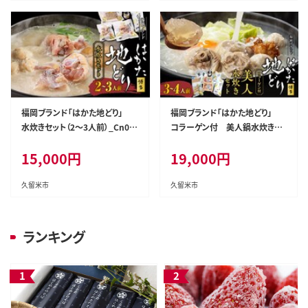
福岡ブランド「はかた地どり」
福岡ブランド「はかた地どり」
水炊きセット（2～3人前）_Cn00
コラーゲン付 美人鍋水炊きセ
9
ット（3～4人前）_Cn010
15,000
円
19,000
円
久留米市
久留米市
ランキング