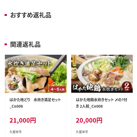
おすすめ返礼品
関連返礼品
はかた地どり 水炊き満足セット
はかた地鶏水炊きセット 〆の?付
_Cn006
き 2人前_Cn008
21,000
円
20,000
円
久留米市
久留米市