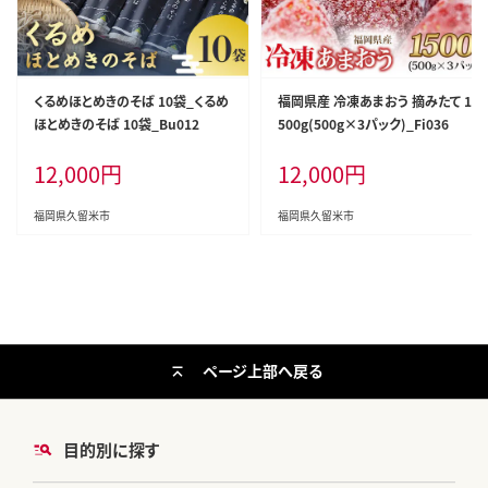
くるめほとめきのそば 10袋_くるめ
福岡県産 冷凍あまおう 摘みたて 1,
ほとめきのそば 10袋_Bu012
500g(500g×3パック)_Fi036
12,000
円
12,000
円
福岡県久留米市
福岡県久留米市
ページ上部へ戻る
目的別に探す