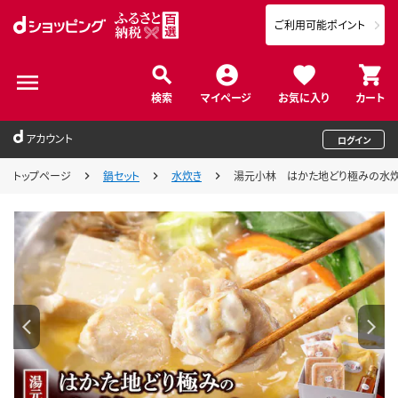
ご利用可能ポイント
検索
マイページ
お気に入り
カート
アカウント
ログイン
トップページ
鍋セット
水炊き
湯元小林 はかた地どり極みの水炊きセ