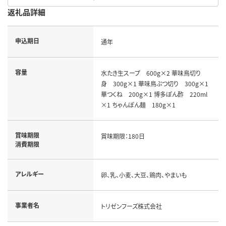
返礼品詳細
申込期日
通年
容量
水たき生スープ 600g×2 華味鳥切り
身 300g×1 華味鳥ぶつ切り 300g×1
華つくね 200g×1 博多ぽん酢 220ml
×1 ちゃんぽん麺 180g×1
賞味期限
賞味期限：180日
消費期限
アレルギー
卵、乳、小麦、大豆、鶏肉、やまいも
事業者名
トリゼンフーズ株式会社