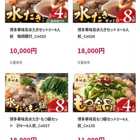
博多華味鳥水たきセット3～4人
博多華味鳥水たきセット 6～8人
前 柚胡椒付_Cn025
前_Cn026
10,000
円
18,000
円
久留米市
久留米市
博多華味鳥水たき・もつ鍋セッ
博多華味鳥もつ鍋セット3～4人
ト 計6～8人前_Cn027
前_Cn135
18,000
円
11,000
円