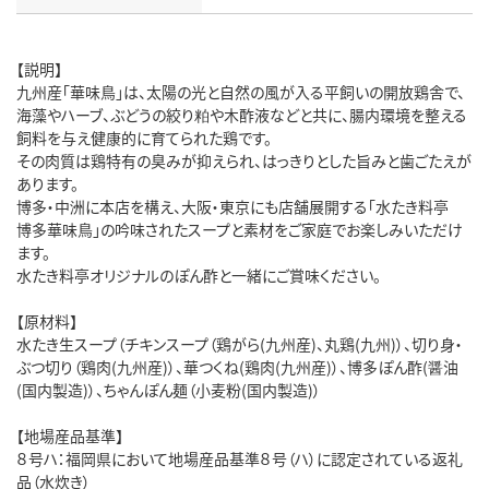
【説明】
九州産「華味鳥」は、太陽の光と自然の風が入る平飼いの開放鶏舎で、
海藻やハーブ、ぶどうの絞り粕や木酢液などと共に、腸内環境を整える
飼料を与え健康的に育てられた鶏です。
その肉質は鶏特有の臭みが抑えられ、はっきりとした旨みと歯ごたえが
あります。
博多・中洲に本店を構え、大阪・東京にも店舗展開する｢水たき料亭
博多華味鳥｣の吟味されたスープと素材をご家庭でお楽しみいただけ
ます。
水たき料亭オリジナルのぽん酢と一緒にご賞味ください。
【原材料】
水たき生スープ（チキンスープ（鶏がら(九州産)、丸鶏(九州)）、切り身・
ぶつ切り（鶏肉(九州産)）、華つくね(鶏肉(九州産)）、博多ぽん酢(醤油
(国内製造)）、ちゃんぽん麺（小麦粉(国内製造)）
【地場産品基準】
８号ハ：福岡県において地場産品基準８号（ハ）に認定されている返礼
品（水炊き）