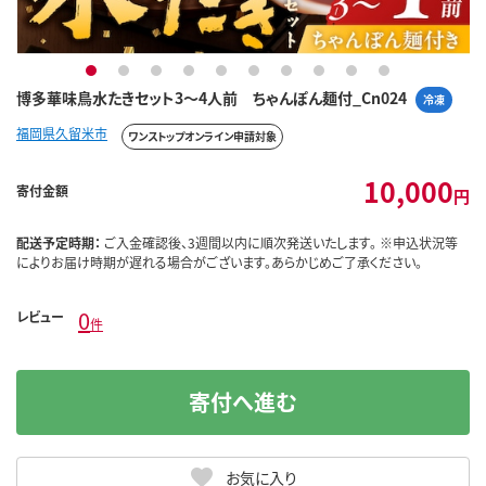
1
2
3
4
5
6
7
8
9
10
博多華味鳥水たきセット3～4人前 ちゃんぽん麺付_Cn024
冷凍
福岡県久留米市
ワンストップオンライン申請対象
10,000
寄付金額
円
配送予定時期：
ご入金確認後、3週間以内に順次発送いたします。 ※申込状況等
によりお届け時期が遅れる場合がございます。あらかじめご了承ください。
0
レビュー
件
寄付へ進む
お気に入り