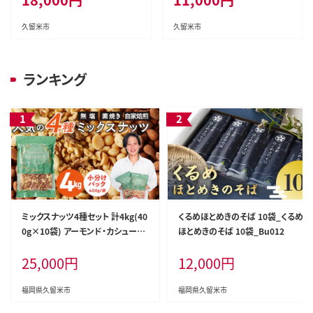
久留米市
久留米市
ランキング
ミックスナッツ4種セット 計4kg(40
くるめほとめきのそば 10袋_くるめ
0g×10袋) アーモンド・カシューナ
ほとめきのそば 10袋_Bu012
ッツ・生くるみ・マカダミアナッツ_C
25,000
円
12,000
円
a538
福岡県久留米市
福岡県久留米市