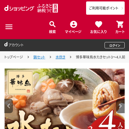
ご利用可能ポイント
検索
マイページ
お気に入り
カート
アカウント
ログイン
トップページ
鍋セット
水炊き
博多華味鳥水たきセット3～4人前 ち