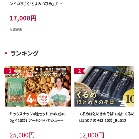
ンドいちじく「とよみつひめ」_Fx
008
17,000
円
久留米市
ランキング
ミックスナッツ4種セット 計4kg(40
くるめほとめきのそば 10袋_くるめ
0g×10袋) アーモンド・カシューナ
ほとめきのそば 10袋_Bu012
ッツ・生くるみ・マカダミアナッツ_C
25,000
円
12,000
円
a538