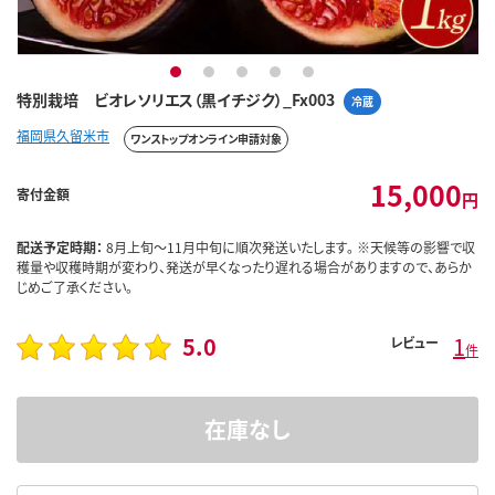
1
2
3
4
5
特別栽培 ビオレソリエス（黒イチジク）_Fx003
冷蔵
福岡県久留米市
ワンストップオンライン申請対象
15,000
寄付金額
円
配送予定時期：
8月上旬～11月中旬に順次発送いたします。 ※天候等の影響で収
穫量や収穫時期が変わり、発送が早くなったり遅れる場合がありますので、あらか
じめご了承ください。
5.0
1
レビュー
件
在庫なし