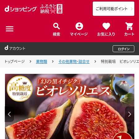
ご利用可能ポイント
検索
マイページ
お気に入り
カート
アカウント
ログイン
トップページ
果物類
その他果物・詰合せ
特別栽培 ビオレソリエス