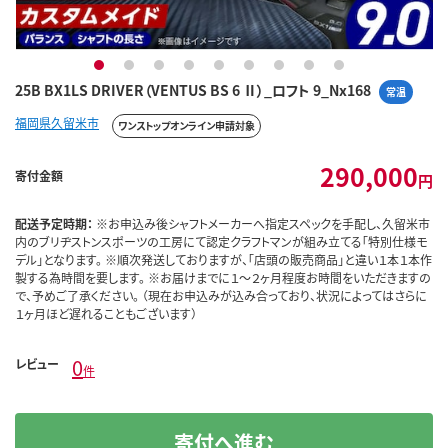
1
2
3
4
5
6
7
8
9
25B BX1LS DRIVER（VENTUS BS 6 Ⅱ）_ロフト 9_Nx168
常温
福岡県久留米市
ワンストップオンライン申請対象
290,000
寄付金額
円
配送予定時期：
※お申込み後シャフトメーカーへ指定スペックを手配し、久留米市
内のブリヂストンスポーツの工房にて認定クラフトマンが組み立てる「特別仕様モ
デル」となります。 ※順次発送しておりますが、「店頭の販売商品」と違い１本１本作
製する為時間を要します。 ※お届けまでに１～２ヶ月程度お時間をいただきますの
で、予めご了承ください。 （現在お申込みが込み合っており、状況によってはさらに
１ヶ月ほど遅れることもございます）
0
レビュー
件
寄付へ進む