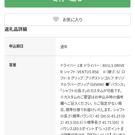
お気に入り
返礼品詳細
申込期日
通年
容量
ドライバー 1本 ドライバー： BX1LS DRIVE
R シャフト：VENTUS BS6 Ⅱ（硬さ：S） ロ
フト：9 グリップ：ブリヂストンゴルフ オリジ
ナルラバーグリップ（GXV0M） ■「バランス」
「シャフトの長さ」のカスタムが可能です。
※カスタムのご要望はお申込み時の備考
欄へご記入ください。 ※ご指定がない場
合、標準仕様でお届けいたします。 シャフト
の長さ（標準バランス） 45 (D0.5) 45.25（D
2） 45.5（D3.5）※標準長さ 45.75（D5） ※
バランスは0.5ポイントずつ、+2ポイントま
で調整可能です。 【保証について】 ブリヂス