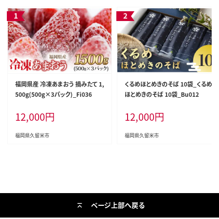
福岡県産 冷凍あまおう 摘みたて 1,
くるめほとめきのそば 10袋_くるめ
500g(500g×3パック)_Fi036
ほとめきのそば 10袋_Bu012
12,000
円
12,000
円
福岡県久留米市
福岡県久留米市
ページ上部へ戻る