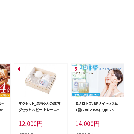
3～
マグセット_赤ちゃんの城 マ
ヌメロトワJBPナイトセラム
n0
グセット ベビー トレーニン
1袋(2ml×6本)_Qp026
グ ストロー トリコロール 久
12,000
円
14,000
円
留米市 送料無料_Su001