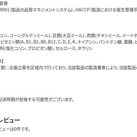
管理
O9001（製品の品質マネジメントシステム）、HACCP（製造における衛生管
コシ、コーングルテンミール)、豆類(大豆ミール)、肉類(チキンミール、ミートボ
ビタミン類(A、B1、B2、B6、B12、C、D、E、K、ナイアシン、パントテン酸、葉
料(塩化コリン、プロピオン酸)、セルロース、タウリン
】
立案）：企画立案を区域内で行っており、当該製品の製造業者により、当該
配送時期が前後する可能性がございます。
レビュー
ビューは0件です。