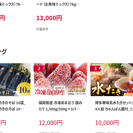
ミックス）7kg
ード（お魚味ミックス）7kg_P
f047-03
円
13,000
円
久留米市
ング
きのそば 10袋_
福岡県産 冷凍あまおう 摘み
博多華味鳥水たきセット
きのそば 10袋_
たて 1,500g(500g×3パッ
4人前 ちゃんぽん麺付_C
ク)_Fi036
24
0
円
12,000
円
10,000
円