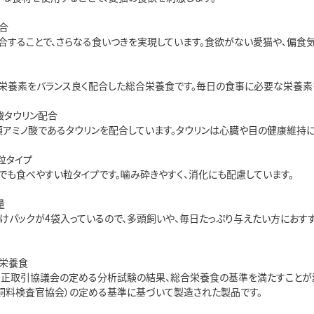
合
合することで、さらなる食いつきを実現しています。食欲がない愛猫や、偏食
栄養素をバランス良く配合した総合栄養食です。毎日の食事に必要な栄養素を
酸タウリン配合
須アミノ酸であるタウリンを配合しています。タウリンは心臓や目の健康維持に
粒タイプ
でも食べやすい粒タイプです。噛み砕きやすく、消化にも配慮しています。
量
小分けパックが4袋入っているので、多頭飼いや、毎日たっぷり与えたい方におす
栄養食
公正取引協議会の定める分析試験の結果、総合栄養食の基準を満たすことが
米国飼料検査官協会）の定める基準に基づいて製造された製品です。