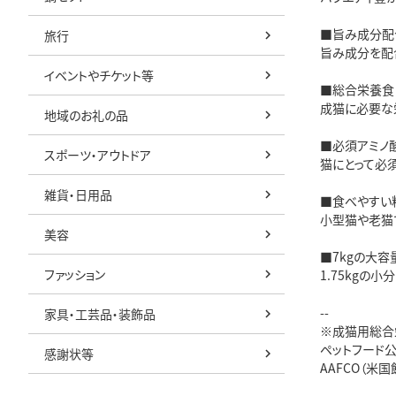
■旨み成分配
旅行
旨み成分を配
イベントやチケット等
■総合栄養食
成猫に必要な
地域のお礼の品
■必須アミノ
スポーツ・アウトドア
猫にとって必
雑貨・日用品
■食べやすい
小型猫や老猫
美容
■7kgの大容
ファッション
1.75kgの
--
家具・工芸品・装飾品
※成猫用総合
ペットフード
感謝状等
AAFCO（