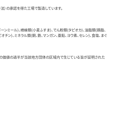
理手法）の承認を得た工場で製造しています。
ーンミール)、糟糠類(小麦ふすま)、でん粉類(タピオカ)、油脂類(鶏脂、
酸、ビオチン)、ミネラル類(銅、鉄、マンガン、亜鉛、ヨウ素、セレン)、食塩、まぐ
製品の価値の過半が当該地方団体の区域内で生じている旨が証明された