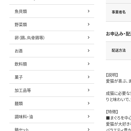
魚貝類
事業者名
野菜類
お申込み・配
卵（鶏、烏骨鶏等）
お酒
配送方法
飲料類
【説明】
菓子
愛猫が喜ぶ、
加工品等
成猫に必要な
りと味わいで
麺類
【特徴】
調味料・油
■まぐろを中
愛猫が大好き
鍋セット
バラエティ豊