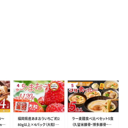
3～
福岡県産あまおういちご 約2
ラー麦麺食べ比べセット5食
n0
80g以上×4パック（大粒）【3
（久留米豚骨・博多豚骨・味