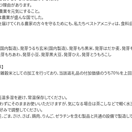
つ理由があります。
農業を元気にすること。
は農業が盛んな国でした。
を届けてくれる農家の方々を守るためにも、私たちベストアメニティは、食料
(国内製造)、発芽うるち玄米(国内製造)、発芽もち黒米、発芽はだか麦、発芽
発芽もちあわ、発芽小豆、発芽黒大豆、発芽ひえ、発芽とうもろこし
】
で雑穀米としての加工を行っており、当該返礼品の付加価値のうち70％を上
高温多湿を避け、常温保存してください。
わずにそのままお使いいただけますが、気になる場合は茶こしなどで軽く水洗
好みで調整してください。
、ごま、さけ、さば、鶏肉、りんご、ゼラチンを含む製品と共通の設備で製造して