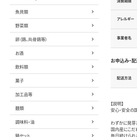
消費期限
魚貝類
アレルギー
野菜類
事業者名
卵（鶏、烏骨鶏等）
お酒
お申込み・配
飲料類
配送方法
菓子
加工品等
【説明】
麺類
安心・安全の
調味料・油
わずかに発芽さ
国内産にこだ
鍋セット
毎日続けられ