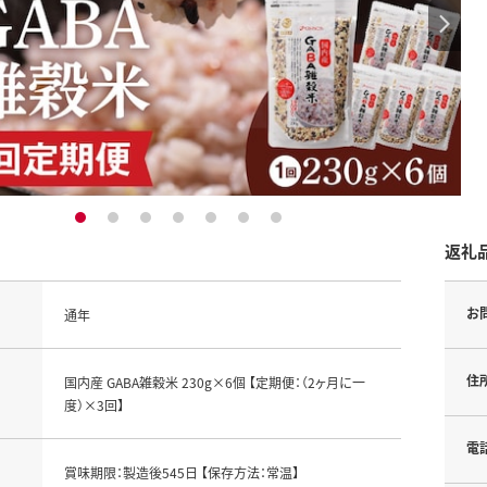
1
2
3
4
5
6
7
返礼
お
通年
住
国内産 GABA雑穀米 230g×6個 【定期便：（2ヶ月に一
度）×3回】
電
賞味期限：製造後545日 【保存方法：常温】