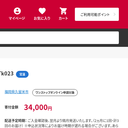
ご利用可能ポイント
マイページ
お気に入り
カート
k023
常温
福岡県久留米市
ワンストップオンライン申請対象
34,000
寄付金額
円
配送予定時期：
ご入金確認後、翌月より隔月発送いたします。（2ヵ月に1回・計3
回のお届け） ※申込状況等によりお届け時期が遅れる場合がございます。あら