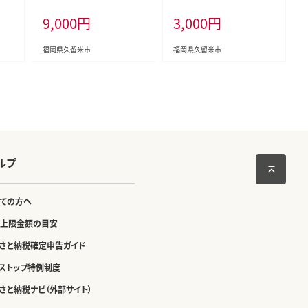
月～4月発送】 _Fi077-02
噌・醤油・塩）_Br059
9,000
円
3,000
円
福岡県久留米市
福岡県久留米市
ルプ
ての方へ
上限金額の目安
さと納税確定申告ガイド
ストップ特例制度
さと納税ナビ（外部サイト）