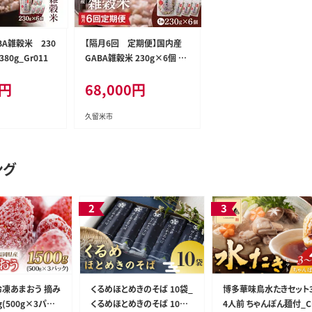
A雑穀米 230
【隔月6回 定期便】国内産
80g_Gr011
GABA雑穀米 230g×6個 13
80g×6回_Tk024
円
68,000
円
久留米市
ング
冷凍あまおう 摘み
くるめほとめきのそば 10袋_
博多華味鳥水たきセット
0g(500g×3パッ
くるめほとめきのそば 10袋_
4人前 ちゃんぽん麺付_C