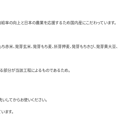
自給率の向上と日本の農業を応援するため国内産にこだわっています。
もち赤米、発芽玄米、発芽もち麦、胚芽押麦、発芽もちきび、発芽黄大豆、
回る部分が当該工程によるものであるため。
いしてからお使いください。
います。