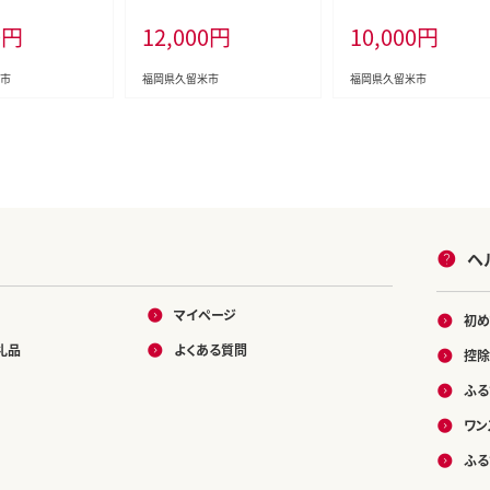
Bu012
24
0
円
12,000
円
10,000
円
市
福岡県久留米市
福岡県久留米市
ヘ
マイページ
初め
礼品
よくある質問
控除
ふる
ワン
ふる