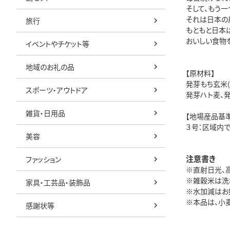
そして、もう一
それは日本の
旅行
もともと日本
おいしい食物
イベントやチケット等
地域のお礼の品
【原材料】
発芽もち玄米
スポーツ・アウトドア
発芽ハト麦、
雑貨・日用品
【地場産品基準
３号：区域内
美容
注意書き
ファッション
※直射日光、
※雑穀米は洗
家具・工芸品・装飾品
※水加減はお
※本品は、小麦
感謝状等