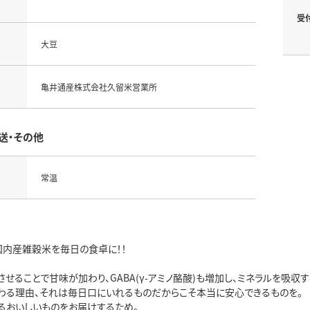
受
大豆
亀井通産株式会社久留米営業所
送・その他
常温
国内産雑穀米を毎日の食卓に！！
せることで甘味が加わり、GABA(γ-アミノ酪酸)も増加し、ミネラルを吸収
わる理由、それは毎日口にいれるものだからこそ本当に安心できるものを。
るおいしいものをお届けするため。