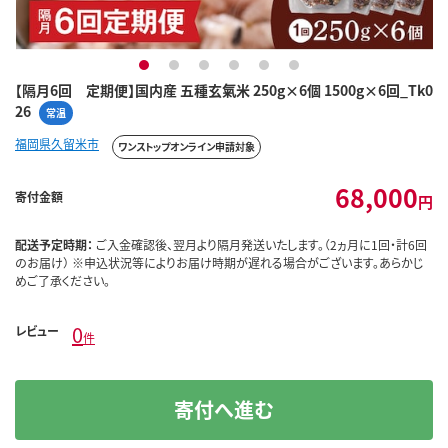
1
2
3
4
5
6
【隔月6回 定期便】国内産 五種玄氣米 250g×6個 1500g×6回_Tk0
26
常温
福岡県久留米市
ワンストップオンライン申請対象
68,000
寄付金額
円
配送予定時期：
ご入金確認後、翌月より隔月発送いたします。（2ヵ月に1回・計6回
のお届け） ※申込状況等によりお届け時期が遅れる場合がございます。あらかじ
めご了承ください。
0
レビュー
件
寄付へ進む