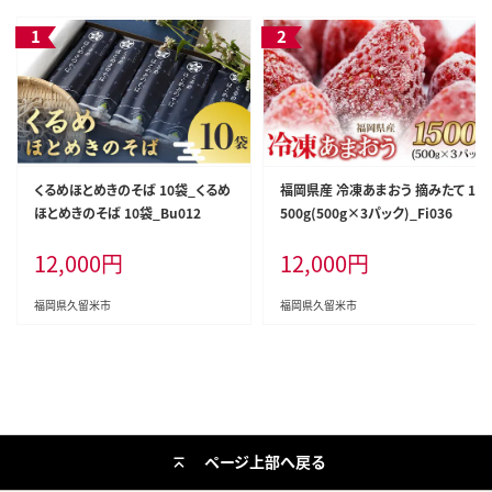
くるめほとめきのそば 10袋_くるめ
福岡県産 冷凍あまおう 摘みたて 1,
ほとめきのそば 10袋_Bu012
500g(500g×3パック)_Fi036
12,000
円
12,000
円
福岡県久留米市
福岡県久留米市
ページ上部へ戻る