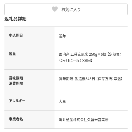
お気に入り
返礼品詳細
申込期日
通年
容量
国内産 五種玄氣米 250g×6個 【定期便：
（2ヶ月に一度）×6回】
賞味期限
賞味期限：製造後545日 【保存方法：常温】
消費期限
アレルギー
大豆
事業者名
亀井通産株式会社久留米営業所