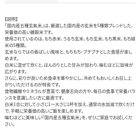
【説明】
「国内産五種玄氣米」は、厳選した国内産の玄米を5種類ブレンドした、
栄養価の高い雑穀米です。
使用されているのは、もち赤米、うるち玄米、もち玄米、もち黒米、もち緑
米の5種類。
玄米ならではの香ばしい風味と、もちもち・プチプチとした食感が楽し
めます。
白米に混ぜて炊くと、ほんのりとした甘みが加わり、噛むほどに旨味が
広がります。
さらに、彩りが良いため食卓を華やかにし、冷めてもおいしくお召し上
がりいただけるのが特長です。
食物繊維やミネラルが豊富で、健康志向の方や、毎日の食事で栄養バラ
ンスを意識したい方に最適です。
白米1合に対して小さじ1～大さじ1杯を加え、通常の水加減で炊くだけ
で、手軽に栄養価の高いご飯を楽しめます。
噛むほどに美味しい「国内産五種玄氣米」を、ぜひご家庭でお試しくだ
さい。