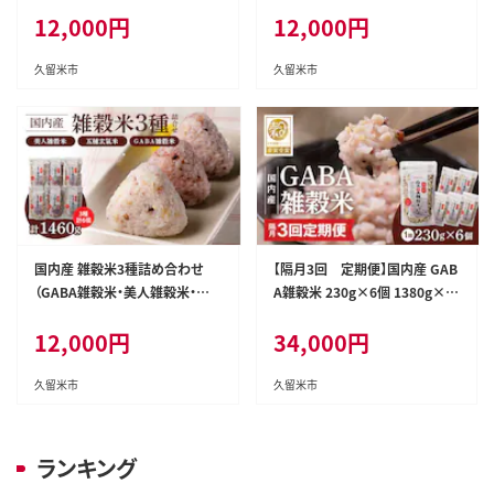
12,000
円
12,000
円
久留米市
久留米市
国内産 雑穀米3種詰め合わせ
【隔月3回 定期便】国内産 GAB
（GABA雑穀米・美人雑穀米・五
A雑穀米 230g×6個 1380g×3
種玄氣雑穀米 各2個）_Gr013
回_Tk023
12,000
円
34,000
円
久留米市
久留米市
ランキング