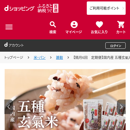
ご利用可能ポイント
検索
マイページ
お気に入り
カート
アカウント
ログイン
トップページ
米・パン
雑穀
【隔月6回 定期便】国内産 五種玄氣米 2