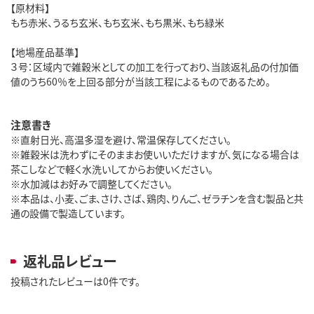
【原材料】
もち赤米、うるち玄米、もち玄米、もち黒米、もち緑米
【地場産品基準】
３号：区域内で雑穀米としての加工を行っており、当該返礼品の付加価
値のうち60％を上回る部分が当該工程によるものであるため。
注意書き
※直射日光、高温多湿を避け、常温保存してください。
※雑穀米は洗わずにそのままお使いいただけますが、気になる場合は
茶こしなどで軽く水洗いしてからお使いください。
※水加減はお好みで調整してください。
※本品は、小麦、ごま、さけ、さば、鶏肉、りんご、ゼラチンを含む製品と共
通の設備で製造しています。
返礼品レビュー
投稿されたレビューは0件です。