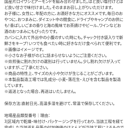
国産片口イワシとアーモンドを組み合わせました。ほど良い塩付けとほ
ど良い甘さで味付けました。そのままお召し上がりいただけます。
お子様に、女性に、年配の方に、お酒好きな方にオススメです。毎日のお
やつに、おつまみに、ダイエット中の間食に、ドライブやキャンプのお供に
も！香ばしいごまの香りと海の風味でお茶請けやビール、ワインなどお
酒のおつまみにもぴったりです。
カバンに入れて外出中の小腹のすいた時にも。チャック付き袋入りで新
鮮さをキープ！いつでも食べたい時に好きなだけ食べられて便利です。
※画像はイメージです。
※小さなお子様がのどに詰まらせないようにご注意ください。
※焙煎後に割れ欠けの選別は行っていません。少し割れ欠けが入って
いますが、ご了承ください。
※商品の特性上、サイズの大小や欠けが生じることがございます。
※本製品製造工場では乳成分・小麦・落花生・えびを含む製品を製造
しています。
※返送となった場合、再送はいたしません。
保存方法:直射日光、高温多湿を避けて、常温で保存してください。
地場産品類型番号｜理由：
3|区域内で乾燥・味付け・パッケージングを行っており、当該工程を経て
完成した当該返礼品等の付加価値のほとんどが当該工程によるもので