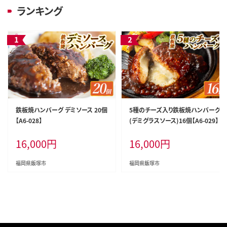
ランキング
鉄板焼ハンバーグ デミソース 20個
5種のチーズ入り鉄板焼ハンバーグ
【A6-028】
(デミグラスソース)16個【A6-029】
16,000
円
16,000
円
福岡県飯塚市
福岡県飯塚市