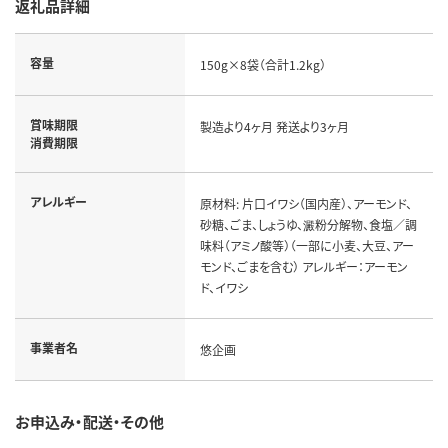
返礼品詳細
容量
150g×8袋（合計1.2kg）
賞味期限
製造より4ヶ月 発送より3ヶ月
消費期限
アレルギー
原材料: 片口イワシ（国内産）、アーモンド、
砂糖、ごま、しょうゆ、澱粉分解物、食塩／調
味料（アミノ酸等）（一部に小麦、大豆、アー
モンド、ごまを含む） アレルギー：アーモン
ド、イワシ
事業者名
悠企画
お申込み・配送・その他