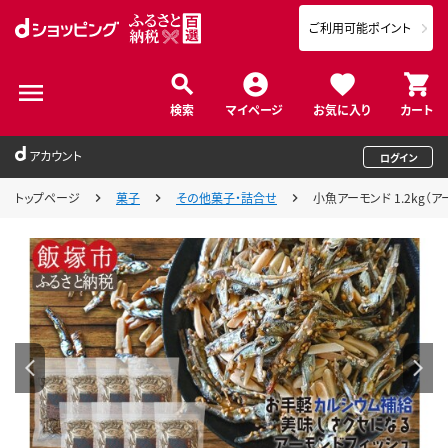
ご利用可能ポイント
検索
マイページ
お気に入り
カート
アカウント
ログイン
トップページ
菓子
その他菓子・詰合せ
小魚アーモンド 1.2kg（アー