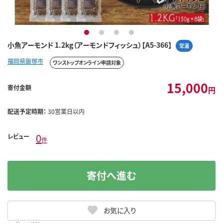
1
2
3
4
小魚アーモンド 1.2kg（アーモンドフィッシュ）【A5-366】
常温
福岡県飯塚市
ワンストップオンライン申請対象
15,000
寄付金額
円
配送予定時期：
30営業日以内
0
レビュー
件
寄付へ進む
お気に入り