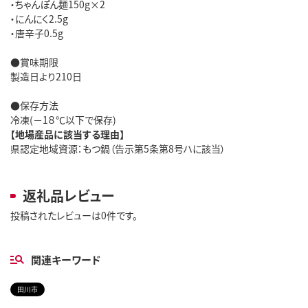
・ちゃんぽん麺150g×2
・にんにく2.5g
・唐辛子0.5g
●賞味期限
製造日より210日
●保存方法
冷凍(－1８℃以下で保存)
【地場産品に該当する理由】
県認定地域資源：もつ鍋（告示第5条第8号ハに該当）
返礼品レビュー
投稿されたレビューは0件です。
関連キーワード
田川市