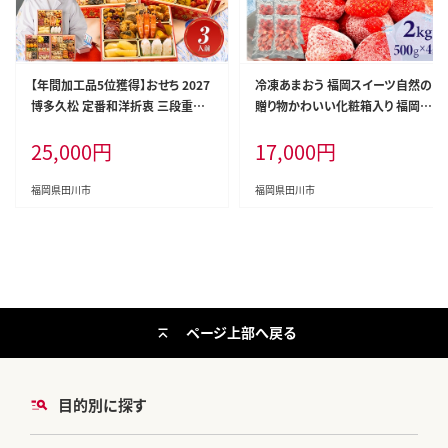
【年間加工品5位獲得】おせち 2027
冷凍あまおう 福岡スイーツ自然の
博多久松 定番和洋折衷 三段重お
贈り物かわいい化粧箱入り 福岡県
せち『白鳥』 6.5寸 3段重 3人前 お
産冷凍あまおう 2kg 冷凍 いちご イ
25,000
円
17,000
円
せち料理 重箱 お正月 冷凍おせち
チゴ 苺 お取り寄せグルメ お取り寄
縁起物 祝箸付 福岡 年末配送
せ 福岡 お土産 九州 福岡土産 取り
寄せ グルメ 福岡県
福岡県田川市
福岡県田川市
ページ上部へ戻る
目的別に探す