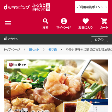
ご利用可能ポイント
検索
マイページ
お気に入り
カート
アカウント
ログイン
トップページ
鍋セット
モツ鍋
やまや 博多もつ鍋 あごだし醤油味(3