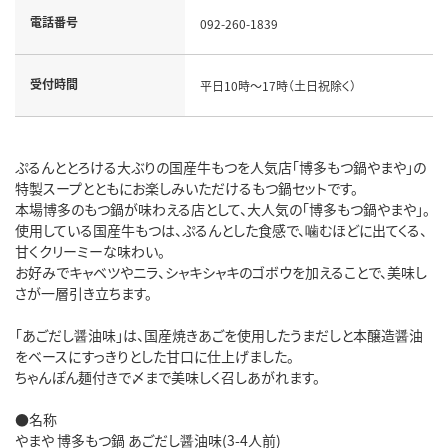
電話番号
092-260-1839
受付時間
平日10時～17時（土日祝除く）
ぷるんととろける大ぶりの国産牛もつを人気店「博多もつ鍋やまや」の
特製スープとともにお楽しみいただけるもつ鍋セットです。
本場博多のもつ鍋が味わえる店として、大人気の「博多もつ鍋やまや」。
使用している国産牛もつは、ぷるんとした食感で、噛むほどに出てくる、
甘くクリーミーな味わい。
お好みでキャベツやニラ、シャキシャキのゴボウを加えることで、美味し
さが一層引き立ちます。
「あごだし醤油味」は、国産焼きあごを使用したうまだしと本醸造醤油
をベースにすっきりとした甘口に仕上げました。
ちゃんぽん麺付きで〆まで美味しく召しあがれます。
●名称
やまや 博多もつ鍋 あごだし醤油味(3-4人前)