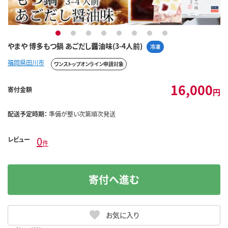
1
2
3
4
5
6
7
8
やまや 博多もつ鍋 あごだし醤油味(3-4人前)
冷凍
福岡県田川市
ワンストップオンライン申請対象
16,000
寄付金額
円
配送予定時期：
準備が整い次第順次発送
0
レビュー
件
寄付へ進む
お気に入り