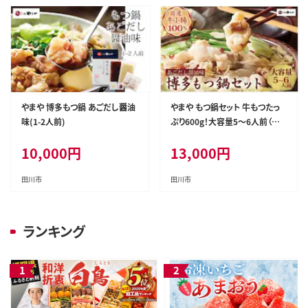
やまや 博多もつ鍋 あごだし醤油
やまや もつ鍋セット 牛もつたっ
味(1-2人前)
ぷり600g！大容量5～6人前（あご
だし醤油味）
10,000
円
13,000
円
田川市
田川市
ランキング