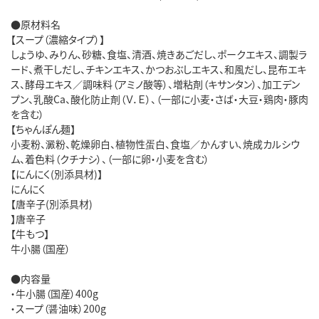
●原材料名
【スープ（濃縮タイプ）】
しょうゆ、みりん、砂糖、食塩、清酒、焼きあごだし、ポークエキス、調製ラ
ード、煮干しだし、チキンエキス、かつおぶしエキス、和風だし、昆布エキ
ス、酵母エキス／調味料（アミノ酸等）、増粘剤（キサンタン）、加工デン
プン、乳酸Ca、酸化防止剤（Ｖ．Ｅ）、（一部に小麦・さば・大豆・鶏肉・豚肉
を含む）
【ちゃんぽん麺】
小麦粉、澱粉、乾燥卵白、植物性蛋白、食塩／かんすい、焼成カルシウ
ム、着色料（クチナシ）、（一部に卵・小麦を含む）
【にんにく(別添具材)】
にんにく
【唐辛子(別添具材)
】唐辛子
【牛もつ】
牛小腸（国産）
●内容量
・牛小腸（国産）400g
・スープ（醤油味）200g