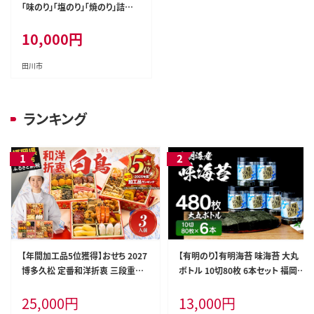
「味のり」「塩のり」「焼のり」詰合
せ
10,000
円
田川市
ランキング
【年間加工品5位獲得】おせち 2027
【有明のり】有明海苔 味海苔 大丸
博多久松 定番和洋折衷 三段重お
ボトル 10切80枚 6本セット 福岡有
せち『白鳥』 6.5寸 3段重 3人前 お
明のり 海苔 お取り寄せグルメ お取
25,000
円
13,000
円
せち料理 重箱 お正月 冷凍おせち
り寄せ 福岡 お土産 九州 ご当地グ