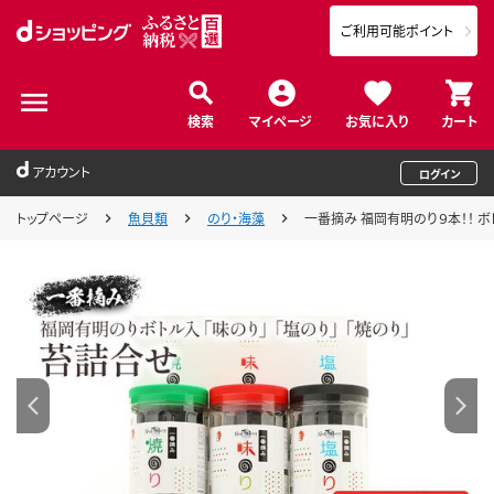
ご利用可能ポイント
検索
マイページ
お気に入り
カート
アカウント
ログイン
トップページ
魚貝類
のり・海藻
一番摘み 福岡有明のり９本！！ ボ