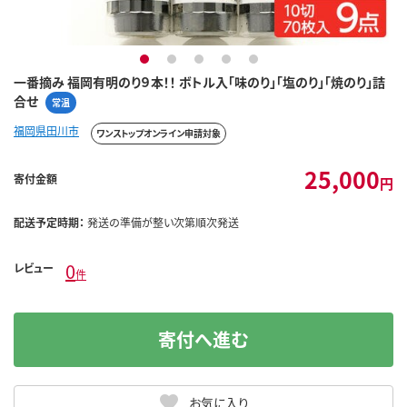
1
2
3
4
5
一番摘み 福岡有明のり９本！！ ボトル入「味のり」「塩のり」「焼のり」詰
合せ
常温
福岡県田川市
ワンストップオンライン申請対象
25,000
寄付金額
円
配送予定時期：
発送の準備が整い次第順次発送
0
レビュー
件
寄付へ進む
お気に入り