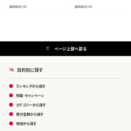
縁起物 祝箸付 福岡 年末配送
ルメ 福岡土産 取り寄せ 福岡県 食
品
福岡県田川市
福岡県田川市
ページ上部へ戻る
目的別に探す
ランキングから探す
特集・キャンペーン
カテゴリーから探す
寄付金額から探す
地域から探す