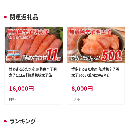
関連返礼品
博多まるきた水産 無着色辛子明
博多まるきた水産 無着色辛子明
太子1.1kg 【無着色明太子詰め
太子500g（並切250g×2）
合わせ】
16,000
円
8,000
円
田川市
田川市
ランキング