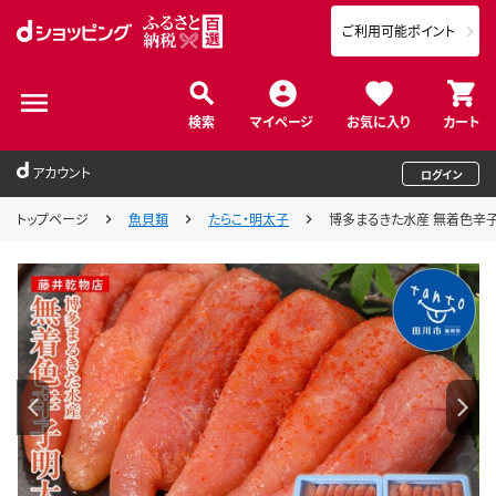
ご利用可能ポイント
検索
マイページ
お気に入り
カート
アカウント
ログイン
トップページ
魚貝類
たらこ・明太子
博多まるきた水産 無着色辛子明