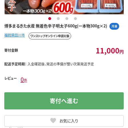
1
2
3
4
博多まるきた水産 無着色辛子明太子600g(一本物300g×2)
冷凍
福岡県田川市
ワンストップオンライン申請対象
11,000
寄付金額
円
配送予定時期：
入金確認後、発送の準備が整い次第発送予定
0
レビュー
件
寄付へ進む
お気に入り