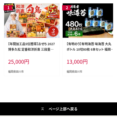
【年間加工品5位獲得】おせち 2027
【有明のり】有明海苔 味海苔 大丸
博多久松 定番和洋折衷 三段重お
ボトル 10切80枚 6本セット 福岡有
せち『白鳥』 6.5寸 3段重 3人前 お
明のり 海苔 お取り寄せグルメ お取
25,000
円
13,000
円
せち料理 重箱 お正月 冷凍おせち
り寄せ 福岡 お土産 九州 ご当地グ
縁起物 祝箸付 福岡 年末配送
ルメ 福岡土産 取り寄せ 福岡県 食
品
福岡県田川市
福岡県田川市
ページ上部へ戻る