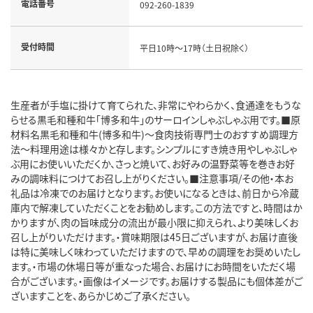
電話番号
092-260-1839
受付時間
平日10時～17時（土日祝除く）
生産者が手塩に掛けて育てられた、非常にやわらかく、食通達をもうな
らせる黒毛和種和牛「博多和牛」のサーロインしゃぶしゃぶ用です。■原
材料名黒毛和種和牛(博多和牛)～食肉技術専門士のおすすめ調理方
法～料理用途は様々かと存します。シンプルにすき焼き用やしゃぶしゃ
ぶ用にお使いいただくか、さっと焼いて、お好みの温野菜等を巻きお好
みの調味料につけてお召し上がりください。■注意事項/その他・本お
礼品は冷凍でのお届けとなります。お使いになるときは、前日から冷蔵
庫内で解凍していただくことをお勧めします。この方法ですと、時間はか
かりますが、肉の旨味成分の流出が最小限に抑えられ、より美味しくお
召し上がりいただけます。・賞味期限は45日ございますが、お届け直後
は特に美味しく味わっていただけますので、早めの調理をお奨めいたし
ます。・市場の休場日等が重なった場合、お届けにお時間をいただく場
合がございます。・画像はイメージです。お届けする製品にも個体差がご
ざいますことを、あらかじめご了承ください。