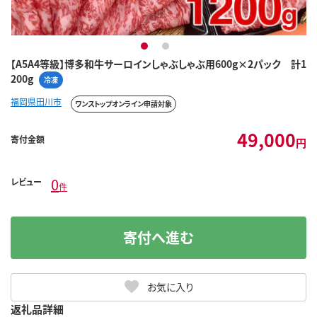
1
2
【A5A4等級】博多和牛サーロインしゃぶしゃぶ用600g×2パック 計1
200g
冷凍
福岡県田川市
ワンストップオンライン申請対象
49,000
寄付金額
円
0
レビュー
件
寄付へ進む
お気に入り
返礼品詳細