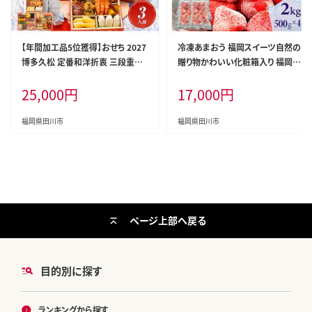
【年間加工品5位獲得】おせち 2027
冷凍あまおう 福岡スイーツ自然の
博多久松 定番和洋折衷 三段重お
贈り物かわいい化粧箱入り 福岡県
せち『白鳥』 6.5寸 3段重 3人前 お
産冷凍あまおう 2kg 冷凍 いちご イ
25,000
円
17,000
円
せち料理 重箱 お正月 冷凍おせち
チゴ 苺 お取り寄せグルメ お取り寄
縁起物 祝箸付 福岡 年末配送
せ 福岡 お土産 九州 福岡土産 取り
寄せ グルメ 福岡県
福岡県田川市
福岡県田川市
ページ上部へ戻る
目的別に探す
ランキングから探す