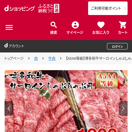
ご利用可能ポイント
検索
マイページ
お気に入り
カート
アカウント
ログイン
トップページ
肉
牛肉
【A5A4等級】博多和牛サーロインしゃぶしゃぶ