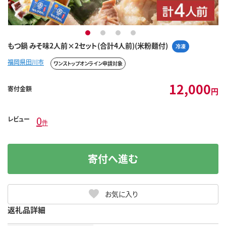
1
2
3
4
もつ鍋 みそ味2人前×2セット(合計4人前)(米粉麺付)
冷凍
福岡県田川市
ワンストップオンライン申請対象
12,000
寄付金額
円
0
レビュー
件
寄付へ進む
お気に入り
返礼品詳細