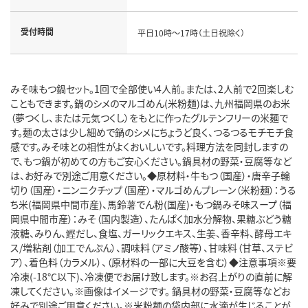
受付時間
平日10時～17時（土日祝除く）
みそ味もつ鍋セット。1回で全部使い4人前。または、2人前で2回楽しむ
こともできます。鍋のシメのマルゴめん(米粉麺)は、九州福岡県のお米
（夢つくし、または元気つくし）をもとに作ったグルテンフリーの米麺で
す。麺の太さは少し細めで鍋のシメにちょうど良く、つるつるモチモチ食
感です。みそ味との相性がよくおいしいです。料理方法を同封しますの
で、もつ鍋が初めての方もご安心ください。鍋具材の野菜・豆腐等など
は、お好みで別途ご用意ください。◆原材料・牛もつ（国産）・唐辛子輪
切り（国産）・ニンニクチップ（国産）・マルゴめんプレーン（米粉麺）：うる
ち米(福岡県中間市産)、馬鈴薯でん粉(国産)・もつ鍋みそ味スープ（福
岡県中間市産）：みそ（国内製造）、たんぱく加水分解物、果糖ぶどう糖
液糖、みりん、鰹だし、食塩、ガーリックエキス、生姜、香辛料、酵母エキ
ス/増粘剤（加工でんぷん）、調味料（アミノ酸等）、甘味料（甘草、ステビ
ア）、着色料（カラメル）、（原材料の一部に大豆を含む）◆注意事項※要
冷凍(-18℃以下)、冷凍便でお届け致します。※お召上がりの直前に解
凍してください。※画像はイメージです。 鍋具材の野菜・豆腐等などお
好みで別途ご用意ください。※米粉麺の袋内部に水滴が生じることが