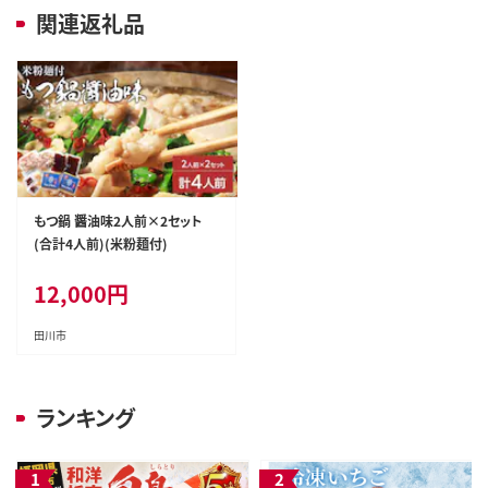
関連返礼品
もつ鍋 醤油味2人前×2セット
(合計4人前)(米粉麺付)
12,000
円
田川市
ランキング