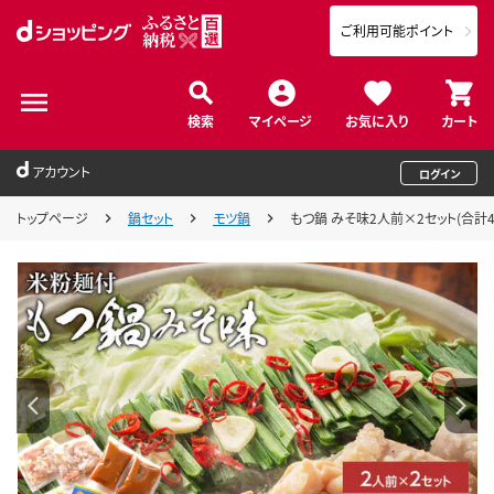
ご利用可能ポイント
検索
マイページ
お気に入り
カート
アカウント
ログイン
トップページ
鍋セット
モツ鍋
もつ鍋 みそ味2人前×2セット(合計4