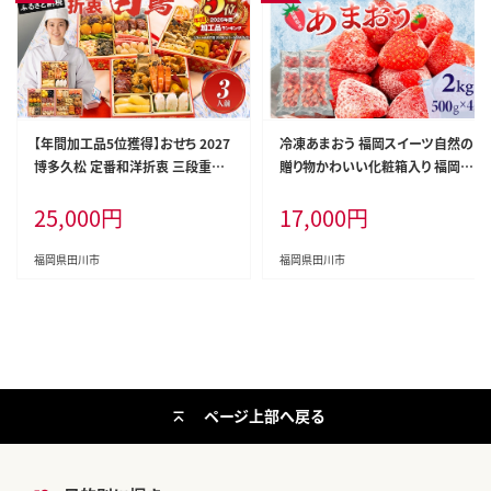
【年間加工品5位獲得】おせち 2027
冷凍あまおう 福岡スイーツ自然の
博多久松 定番和洋折衷 三段重お
贈り物かわいい化粧箱入り 福岡県
せち『白鳥』 6.5寸 3段重 3人前 お
産冷凍あまおう 2kg 冷凍 いちご イ
25,000
円
17,000
円
せち料理 重箱 お正月 冷凍おせち
チゴ 苺 お取り寄せグルメ お取り寄
縁起物 祝箸付 福岡 年末配送
せ 福岡 お土産 九州 福岡土産 取り
寄せ グルメ 福岡県
福岡県田川市
福岡県田川市
ページ上部へ戻る