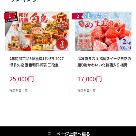
【年間加工品5位獲得】おせち 2027
冷凍あまおう 福岡スイーツ自然の
博多久松 定番和洋折衷 三段重お
贈り物かわいい化粧箱入り 福岡県
せち『白鳥』 6.5寸 3段重 3人前 お
産冷凍あまおう 2kg 冷凍 いちご イ
25,000
円
17,000
円
せち料理 重箱 お正月 冷凍おせち
チゴ 苺 お取り寄せグルメ お取り寄
縁起物 祝箸付 福岡 年末配送
せ 福岡 お土産 九州 福岡土産 取り
寄せ グルメ 福岡県
福岡県田川市
福岡県田川市
ページ上部へ戻る