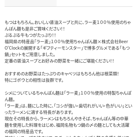
もつはもちろん。おいしい醤油スープと共に、ラー麦１００％使用のちゃ
んぽん麺も是非ご賞味ください！！
ぷるぷる牛もつがたっぷり！！
福岡県の特産品「ラー麦」１００％使用ちゃんぽん麺×株式会社Beer
O'Clockの展開する「ギフティーモンスター」で博多グルメである「もつ
鍋」セットをご用意しました。
定番の醤油スープとお好みの野菜を一緒にご堪能ください！！
おすすめのお野菜はたっぷりのキャベツはもちろん他は根菜類！
特にゴボウとの相性は抜群です。
シメについているちゃんぽん麺は「ラー麦」１００％使用の特製ちゃんぽ
ん麺。
「ラー麦」は、麺にした時に、「コシが強い・歯切れがいい・色がいい」とい
ったラーメンに適する特長があります。
現在その特長から、ラーメンはもちろんやきそば、ちゃんぽん等の中華
麺を使用した料理をはじめ、福岡名物もつ鍋の〆の麺としても大活躍
の福岡の特産品です。