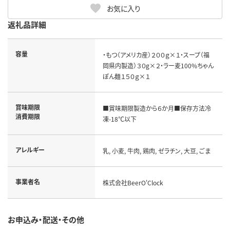
お気に入り
返礼品詳細
容量
・もつ（アメリカ産）２００ｇ×１・スープ（福
岡県内製造）３０g×２・ラー麦100%ちゃん
ぽん麺１５０ｇ×１
賞味期限
■賞味期限製造から６か月■保存方法冷
消費期限
凍-18℃以下
アレルギー
乳, 小麦, 牛肉, 鶏肉, ゼラチン, 大豆, ごま
事業者名
株式会社BeerO'Clock
お申込み・配送・その他