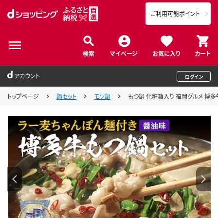
ご利用可能ポイント
検索
マイページ
お気に入り
カート
アカウント
ログイン
トップページ
鍋セット
モツ鍋
もつ鍋 化粧箱入り 福岡グルメ 博多牛