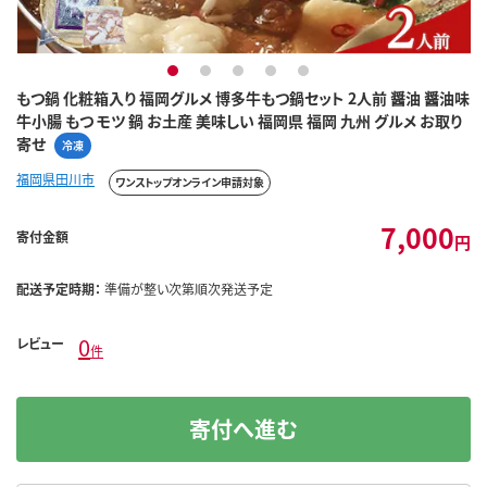
1
2
3
4
5
もつ鍋 化粧箱入り 福岡グルメ 博多牛もつ鍋セット 2人前 醤油 醤油味
牛小腸 もつ モツ 鍋 お土産 美味しい 福岡県 福岡 九州 グルメ お取り
寄せ
冷凍
福岡県田川市
ワンストップオンライン申請対象
7,000
寄付金額
円
配送予定時期：
準備が整い次第順次発送予定
0
レビュー
件
寄付へ進む