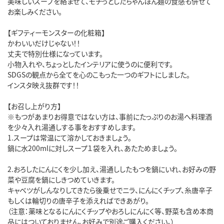
美味しいスープを絡ませて、モチっとしたちゃんぽん麺の食感も併せて
お楽しみください。
【ギフティーモンスターの化粧箱】
かわいいだけじゃない！！
丈夫で特別仕様になっています。
小物入れや、ちょっとしたインテリアに使うのに便利です。
SDGSの観点から全てを心のこもった一つのギフトにしました。
インスタ映え抜群です！！
【お召し上がり方】
※もつがあまりお得意ではない方は、事前にたっぷりのお湯へ料理酒
を少々入れ湯通しする事をおすすめします。
1.スープは常温にて溶かしておきましょう。
鍋に水200mlに対しスープ１袋を入れ、あたためましょう。
2.おろしたにんにくを少し加え、湯通ししたもつを鍋にいれ、お好みの野
菜や豆腐を鍋にしきつめていきます。
キャベツがしんなりしてきたら後乗せでニラ、にんにくチップ、糸唐辛子
もしくは輪切りの唐辛子を添えればできあがり。
（注意：薬味となるにんにくチップやおろしにんにく等、野菜も含め本商
品にはついておりません。お好みで別途ご購入ください。）