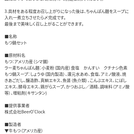
3.具材をある程度お召し上がりになった後は、ちゃんぽん麺をスープに
入れ一煮立ちさせたら〆完成です。
最後まで美味しく召し上がることができます。
■名称
もつ鍋セット
■原材料名
もつ：アメリカ産（シマ腸）
ラー麦ちゃんぽん麺：小麦粉（国内産）食塩 かんすい クチナシ色素
もつ鍋スープ：しょうゆ（国内製造）、還元水あめ、食塩、アミノ酸液、焼
きあごだし、醸造酢、真鯛エキス、魚醤（魚介類）、こんぶエキス、にぼし
エキス、酵母エキス、鶏がらスープ、かつおぶし／酒精、調味料（アミノ酸
等）、増粘剤(キサンタン)
■提供事業者
株式会社BeerO'Clock
■製造者
▼牛もつ（アメリカ産）