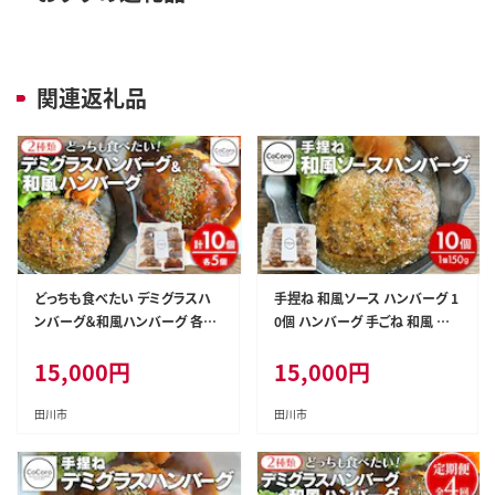
関連返礼品
どっちも食べたい デミグラスハ
手捏ね 和風ソース ハンバーグ 1
ンバーグ＆和風ハンバーグ 各5
0個 ハンバーグ 手ごね 和風 国
個 10個 ハンバーグ 手ごね 和風
産 晩御飯 おかず お弁当 冷凍
15,000
円
15,000
円
デミグラス 国産 晩御飯 おかず
合挽 レンジ 温めるだけ レンチ
お弁当 冷凍 合挽 レンジ 温める
ン 湯銭 福岡 お土産 九州 福岡
だけ レンチン 湯銭 二種 福岡 お
土産 福岡県
田川市
田川市
土産 九州 福岡土産 福岡県