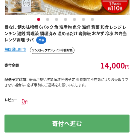
1
2
3
4
5
6
7
骨なし 鯖の味噌煮 6パック 魚 海産物 魚介 海鮮 惣菜 和食 レンジ レ
ンチン 湯銭 調理済 調理済み 温めるだけ 晩御飯 おかず 冷凍 お弁当
レンジ調理 サバ
冷凍
福岡県田川市
ワンストップオンライン申請対象
14,000
寄付金額
円
配送予定時期：
準備が整い次第順次発送予定 ※長期間不在等によりお受取りで
きない場合は、必ず事前にご連絡をお願いいたします。
0
レビュー
件
寄付へ進む