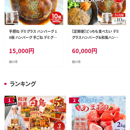
手捏ね デミグラス ハンバーグ 1
【定期便】どっちも食べたい デミ
0個 ハンバーグ 手ごね デミグラ
グラスハンバーグ＆和風ハンバ
ス 国産 晩御飯 おかず お弁当 冷
ーグ （合計4回） ハンバーグ 手ご
15,000
円
60,000
円
凍 合挽 レンジ 温めるだけ レン
ね 和風 デミグラス 国産 晩御飯
チン 湯銭 福岡 お土産 九州 福岡
おかず お弁当 冷凍 合挽 レンジ
土産 福岡県
温めるだけ レンチン 湯銭 二種
田川市
田川市
福岡 お土産 九州 福岡土産 福岡
県
ランキング