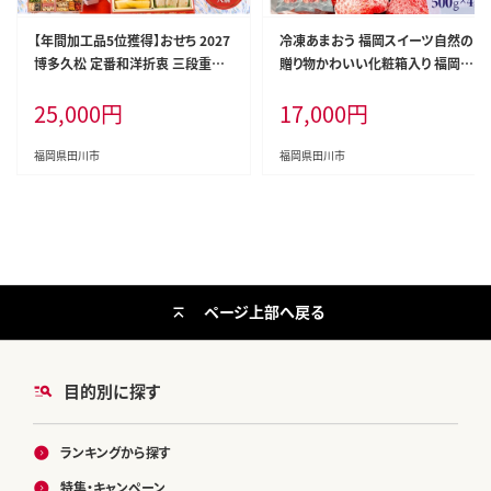
【年間加工品5位獲得】おせち 2027
冷凍あまおう 福岡スイーツ自然の
博多久松 定番和洋折衷 三段重お
贈り物かわいい化粧箱入り 福岡県
せち『白鳥』 6.5寸 3段重 3人前 お
産冷凍あまおう 2kg 冷凍 いちご イ
25,000
円
17,000
円
せち料理 重箱 お正月 冷凍おせち
チゴ 苺 お取り寄せグルメ お取り寄
縁起物 祝箸付 福岡 年末配送
せ 福岡 お土産 九州 福岡土産 取り
寄せ グルメ 福岡県
福岡県田川市
福岡県田川市
ページ上部へ戻る
目的別に探す
ランキングから探す
特集・キャンペーン