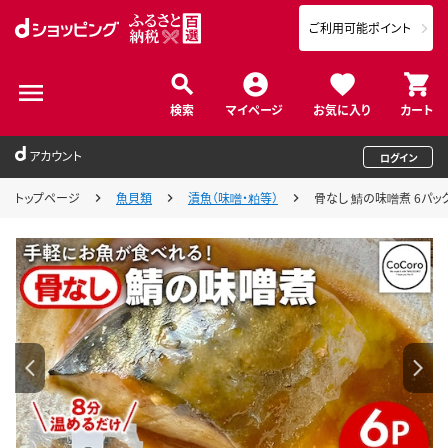
ご利用可能ポイント
検索
マイページ
お気に入り
カート
アカウント
ログイン
トップページ
魚貝類
漬魚（味噌・粕等）
骨なし 鯖の味噌煮 6パック