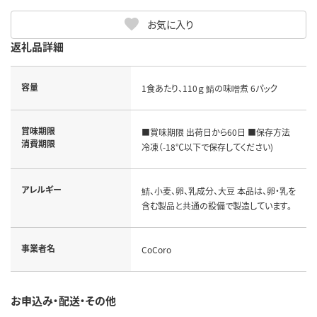
お気に入り
返礼品詳細
容量
1食あたり、110ｇ 鯖の味噌煮 6パック
賞味期限
■賞味期限 出荷日から60日 ■保存方法
消費期限
冷凍（-18℃以下で保存してください)
アレルギー
鯖、小麦、卵、乳成分、大豆 本品は、卵・乳を
含む製品と共通の設備で製造しています。
事業者名
CoCoro
お申込み・配送・その他