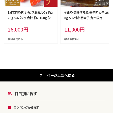
【2回定期便】いちご「あまおう」 約2
やまや 美味博多織 辛子明太子 35
70g×4パック 合計 約2,160g 【20
0g タレ付き 明太子 九州限定
27年1月上旬発送開始予定】
26,000
円
11,000
円
福岡県筑後市
福岡県筑後市
ページ上部へ戻る
目的別に探す
ランキングから探す