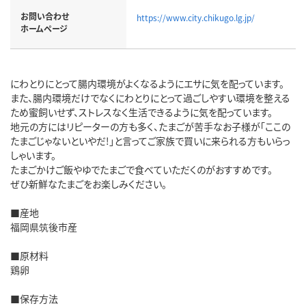
お問い合わせ
https://www.city.chikugo.lg.jp/
ホームページ
にわとりにとって腸内環境がよくなるようにエサに気を配っています。
また、腸内環境だけでなくにわとりにとって過ごしやすい環境を整える
ため蜜飼いせず、ストレスなく生活できるように気を配っています。
地元の方にはリピーターの方も多く、たまごが苦手なお子様が「ここの
たまごじゃないといやだ!」と言ってご家族で買いに来られる方もいらっ
しゃいます。
たまごかけご飯やゆでたまごで食べていただくのがおすすめです。
ぜひ新鮮なたまごをお楽しみください。
■産地
福岡県筑後市産
■原材料
鶏卵
■保存方法