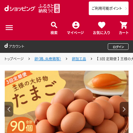
ご利用可能ポイント
検索
マイページ
お気に入り
カート
アカウント
ログイン
トップページ
卵（鶏、烏骨鶏等）
卵加工品
【 3回 定期便 】 王様