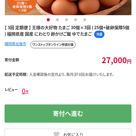
1
2
3
4
5
【 3回 定期便 】 王様の大好物 たまご 30個×3回 ( 25個+破卵保障5個
) 福岡県産 国産 にわとり 卵かけご飯 ゆでたまご
冷蔵
福岡県筑後市
ワンストップオンライン申請対象
27,000
寄付金額
円
配送予定時期：
入金確認後の翌月より、毎月(計3回)お届けいたします。
0
レビュー
件
寄付へ進む
お気に入り