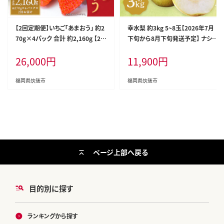
【2回定期便】いちご「あまおう」 約2
幸水梨 約3kg 5~8玉【2026年7月
70g×4パック 合計 約2,160g 【20
下旬から8月下旬発送予定】 ナシ
27年1月上旬発送開始予定】
梨 果物 フルーツ 福岡県産
26,000
円
11,900
円
福岡県筑後市
福岡県筑後市
ページ上部へ戻る
目的別に探す
ランキングから探す