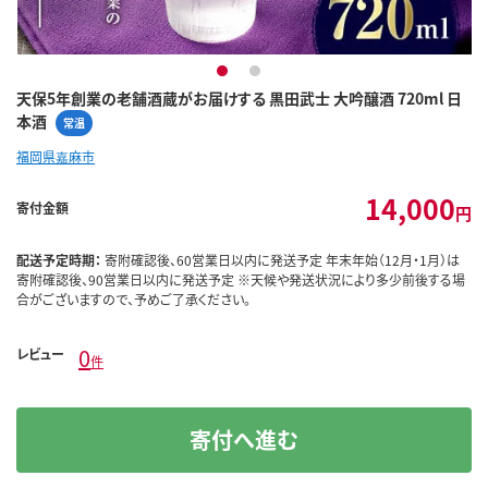
1
2
天保5年創業の老舗酒蔵がお届けする 黒田武士 大吟醸酒 720ml 日
本酒
常温
福岡県嘉麻市
14,000
寄付金額
円
配送予定時期：
寄附確認後、60営業日以内に発送予定 年末年始（12月・1月）は
寄附確認後、90営業日以内に発送予定 ※天候や発送状況により多少前後する場
合がございますので、予めご了承ください。
0
レビュー
件
寄付へ進む