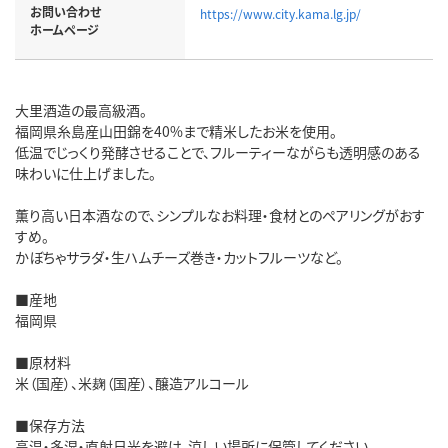
お問い合わせ
https://www.city.kama.lg.jp/
ホームページ
大里酒造の最高級酒。
福岡県糸島産山田錦を40%まで精米したお米を使用。
低温でじっくり発酵させることで、フルーティーながらも透明感のある
味わいに仕上げました。
薫り高い日本酒なので、シンプルなお料理・食材とのペアリングがおす
すめ。
かぼちゃサラダ・生ハムチーズ巻き・カットフルーツなど。
■産地
福岡県
■原材料
米（国産）、米麹（国産）、醸造アルコール
■保存方法
高温・多湿・直射日光を避け、涼しい場所に保管してください。