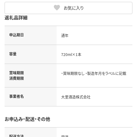
お気に入り
返礼品詳細
申込期日
通年
容量
720ml×1本
賞味期限
・賞味期限なし ・製造年月をラベルに記載
消費期限
事業者名
大里酒造株式会社
お申込み・配送・その他
配送方法
常温