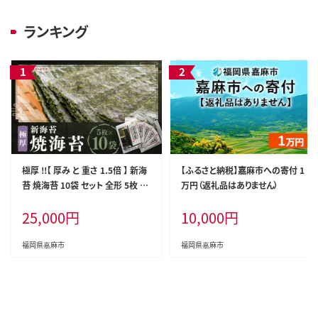
ランキング
極厚 !!【 厚み と 重さ 1.5倍 】 新海
【ふるさと納税】嘉麻市への寄付 1
苔 焼海苔 10袋 セット 全形 5枚 ×
万円（返礼品はありません）
10袋 (計 50枚 ) 福岡有明のり のり
25,000
円
10,000
円
海苔 焼きのり
福岡県嘉麻市
福岡県嘉麻市