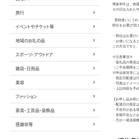
博多和牛は、肉
その日仕入れた牛
旅行
 普段使いにうれ
部位をお選び頂け
イベントやチケット等
・部位はお選びい
地域のお礼の品
・お使いになると
この方法ですと
スポーツ・アウトドア
※注意事項※

・返礼品の発送は
雑貨・日用品
（ご不在期間を
※申込状況等によ
・指定日配達は行
美容
・写真はイメージ
・上記内容を予め
ファッション
【お申し込み前に
・配達日の指定は
家具・工芸品・装飾品
・不在日がある場
・長期不在など
・万が一発送困
感謝状等