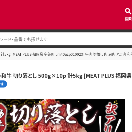
検索
5kg [MEAT PLUS 福岡県 宇美町 um40azp010023] 牛肉 切落し 肉 肩肉 バラ肉 和
牛 切り落とし 500g×10p 計5kg [MEAT PLUS 福岡県
冷凍