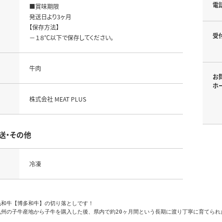
電
■賞味期限

発送日より3ヶ月

【保存方法】

受
－１８℃以下で保存してください。
牛肉
お
ホ
株式会社 MEAT PLUS
送・その他
冷凍
和牛【博多和牛】の切り落としです！

九州の子牛産地から子牛を購入した後、県内で約20ヶ月間という長期に渡り丁寧に育てられ