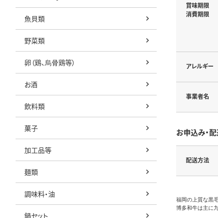
賞味期限
消費期限
魚貝類
野菜類
卵（鶏、烏骨鶏等）
アレルギー
お酒
事業者名
飲料類
菓子
お申込み・配
加工品等
配送方法
麺類
調味料・油
福岡の上質な黒毛
博多和牛は主に
鍋セット