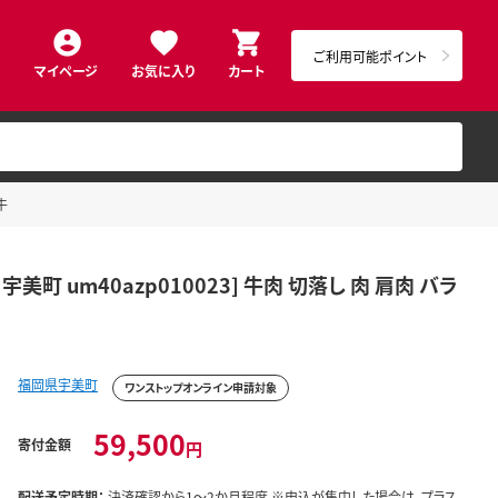
ご利用可能ポイント
マイページ
お気に入り
カート
牛
 宇美町 um40azp010023] 牛肉 切落し 肉 肩肉 バラ
福岡県宇美町
ワンストップオンライン申請対象
59,500
寄付金額
円
配送予定時期：
決済確認から1～2か月程度 ※申込が集中した場合は、プラス