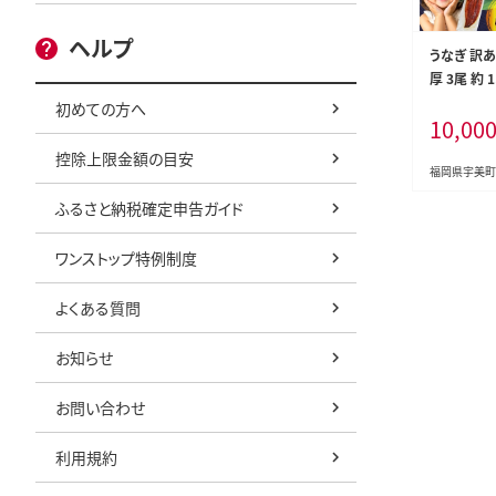
ヘルプ
うなぎ 訳あ
厚 3尾 約 
山椒付き 
初めての方へ
10,00
宇美町 um4
不揃い 規格
控除上限金額の目安
ナギ una
福岡県宇美町
焼き 蒲焼き
ふるさと納税確定申告ガイド
ック 個包装 
万円以下 1
ワンストップ特例制度
00 10000
よくある質問
お知らせ
お問い合わせ
利用規約