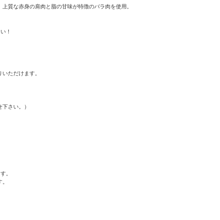
上質な赤身の肩肉と脂の甘味が特徴のバラ肉を使用。

い！

いただけます。

下さい。）

す。

。
