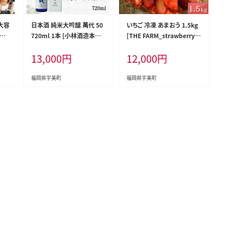
大容
日本酒 純米大吟醸 萬代 50
いちご 冷凍 あまおう 1.5kg
焦が
720ml 1本 [小林酒造本店
[THE FARM_strawberry
福
福岡県 宇美町 um40azo74
福岡県 宇美町 um40azo78
13,000
円
12,000
円
30
0000] 純米酒 酒 お酒 山田
0002] イチゴ 苺 フルーツ
小分
錦 フルーティ
果実 甘い
 簡
福岡県宇美町
福岡県宇美町