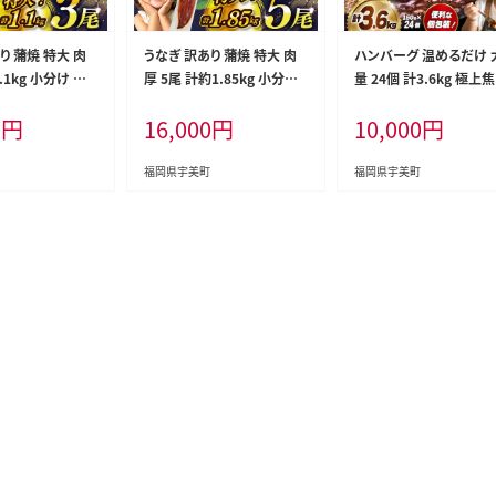
り 蒲焼 特大 肉
うなぎ 訳あり 蒲焼 特大 肉
ハンバーグ 温めるだけ 
1.1kg 小分け タレ
厚 5尾 計約1.85kg 小分け
量 24個 計3.6kg 極上
[大黒物産 福岡県
タレ 山椒付き [大黒物産 福
しデミソース [大黒物産 
0
円
16,000
円
10,000
円
0bak830001]
岡県 宇美町 um40bak830
岡県 宇美町 um40bak8
外 家庭用 鰻 ウ
010] 不揃い 規格外 鰻 ウナ
003] レンジ 湯煎 冷凍 
gi うなぎ蒲焼 鰻蒲
ギ unagi うなぎ蒲焼 鰻蒲焼
け 大容量 ハンバーグ 肉
福岡県宇美町
福岡県宇美町
 かば焼き 真空パ
き 蒲焼き かば焼き 真空パッ
単調理 特製
冷凍 1キロ 1k 1
ク 個包装 冷凍
0000円の品 100
円