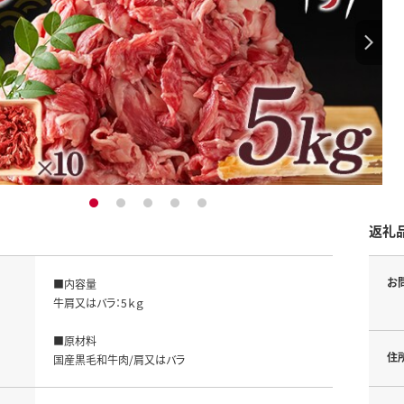
1
2
3
4
5
返礼
お
■内容量

牛肩又はバラ：5ｋｇ

■原材料

住
国産黒毛和牛肉/肩又はバラ