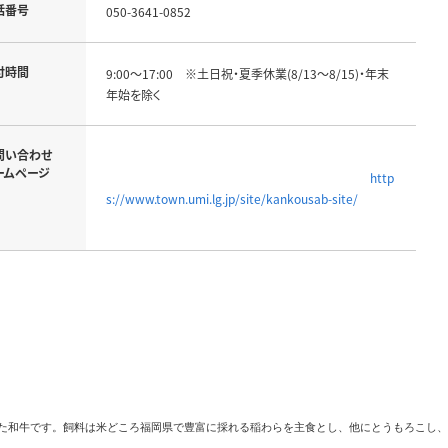
話番号
050-3641-0852
付時間
9:00～17:00　※土日祝・夏季休業(8/13～8/15)・年末
年始を除く
問い合わせ
ームページ
http
s://www.town.umi.lg.jp/site/kankousab-site/
た和牛です。飼料は米どころ福岡県で豊富に採れる稲わらを主食とし、他にとうもろこし、