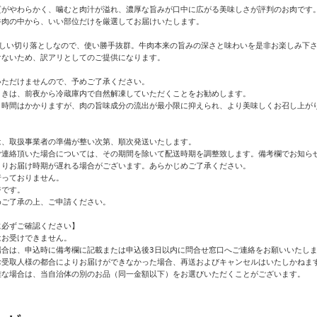
質がやわらかく、噛むと肉汁が溢れ、濃厚な旨みが口中に広がる美味しさが評判のお肉です。
肉の中から、いい部位だけを厳選してお届けいたします。

しい切り落としなので、使い勝手抜群。牛肉本来の旨みの深さと味わいを是非お楽しみ下さ
ないため、訳アリとしてのご提供になります。

ただけませんので、予めご了承ください。

きは、前夜から冷蔵庫内で自然解凍していただくことをお勧めします。

、時間はかかりますが、肉の旨味成分の流出が最小限に抑えられ、より美味しくお召し上がり
、取扱事業者の準備が整い次第、順次発送いたします。

ご連絡頂いた場合については、その期間を除いて配送時期を調整致します。備考欄でお知らせ
りお届け時期が遅れる場合がございます。あらかじめご了承ください。

っておりません。

です。

ご了承の上、ご申請ください。

必ずご確認ください】

お受けできません。

合は、申込時に備考欄に記載または申込後3日以内に問合せ窓口へご連絡をお願いいたしま
お受取人様の都合によりお届けができなかった場合、再送およびキャンセルはいたしかねます
難な場合は、当自治体の別のお品（同一金額以下）をお選びいただくことがございます。