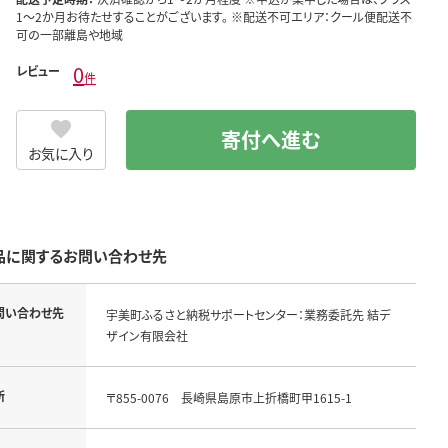
1～2か月お待たせすることがございます。 ※配送不可エリア：クール便配送不
可の一部離島や地域
0
レビュー
件
寄付へ進む
お気に入り
品に関するお問い合わせ先
問い合わせ先
宇美町ふるさと納税サポートセンター：業務委託先 結デ
ザイン有限会社
所
〒855-0076　長崎県島原市上折橋町甲1615-1