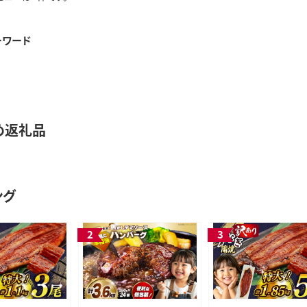
ーワード
め返礼品
ング