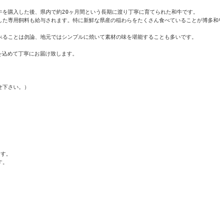
を購入した後、県内で約20ヶ月間という長期に渡り丁寧に育てられた和牛です。

た専用飼料も給与されます。特に新鮮な県産の稲わらをたくさん食べていることが博多和牛


ることは勿論、地元ではシンプルに焼いて素材の味を堪能することも多いです。

込めて丁寧にお届け致します。

下さい。）

す。

。
