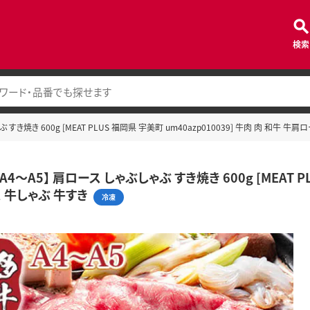
検索
 すき焼き 600g [MEAT PLUS 福岡県 宇美町 um40azp010039] 牛肉 肉 和牛 牛
A4～A5】 肩ロース しゃぶしゃぶ すき焼き 600g [MEAT PL
 牛しゃぶ 牛すき
冷凍