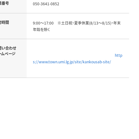
話番号
050-3641-0852
付時間
9:00～17:00　※土日祝・夏季休業(8/13～8/15)・年末
年始を除く
問い合わせ
ームページ
http
s://www.town.umi.lg.jp/site/kankousab-site/