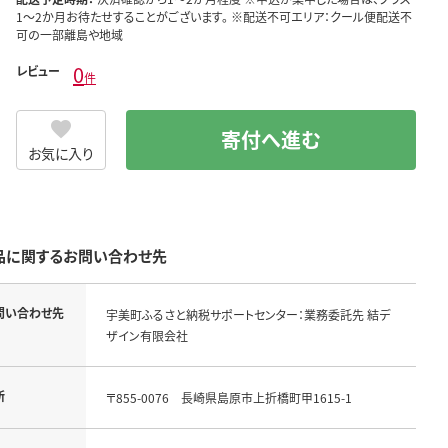
1～2か月お待たせすることがございます。 ※配送不可エリア：クール便配送不
可の一部離島や地域
0
レビュー
件
寄付へ進む
お気に入り
品に関するお問い合わせ先
問い合わせ先
宇美町ふるさと納税サポートセンター：業務委託先 結デ
ザイン有限会社
所
〒855-0076　長崎県島原市上折橋町甲1615-1