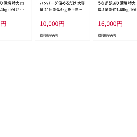
り 蒲焼 特大 肉
ハンバーグ 温めるだけ 大容
うなぎ 訳あり 蒲焼 特大
1.1kg 小分け タレ
量 24個 計3.6kg 極上焦が
厚 5尾 計約1.85kg 小
[大黒物産 福岡県
しデミソース [大黒物産 福
タレ 山椒付き [大黒物産
0
円
10,000
円
16,000
円
0bak830001]
岡県 宇美町 um40bak830
岡県 宇美町 um40bak8
外 家庭用 鰻 ウ
003] レンジ 湯煎 冷凍 小分
010] 不揃い 規格外 鰻 
gi うなぎ蒲焼 鰻蒲
け 大容量 ハンバーグ 肉 簡
ギ unagi うなぎ蒲焼 
福岡県宇美町
福岡県宇美町
 かば焼き 真空パ
単調理 特製
き 蒲焼き かば焼き 真空
冷凍 1キロ 1k 1
ク 個包装 冷凍
0000円の品 100
円