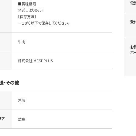
電
■賞味期限

発送日より3ヶ月

【保存方法】

受
－１８℃以下で保存してください。
牛肉
お
ホ
株式会社 MEAT PLUS
送・その他
冷凍
リア
離島