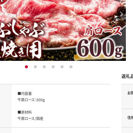
1
2
3
4
5
6
返礼
お
■内容量

牛肩ロース：600g

■原材料

住
牛肩ロース/国産