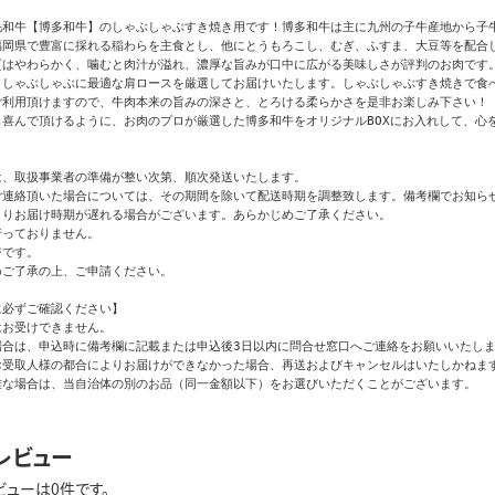
毛和牛【博多和牛】のしゃぶしゃぶすき焼き用です！博多和牛は主に九州の子牛産地から子牛
福岡県で豊富に採れる稲わらを主食とし、他にとうもろこし、むぎ、ふすま、大豆等を配合し
質はやわらかく、噛むと肉汁が溢れ、濃厚な旨みが口中に広がる美味しさが評判のお肉です。
きしゃぶしゃぶに最適な肩ロースを厳選してお届けいたします。しゃぶしゃぶすき焼きで食べ
ご利用頂けますので、牛肉本来の旨みの深さと、とろける柔らかさを是非お楽しみ下さい！

喜んで頂けるように、お肉のプロが厳選した博多和牛をオリジナルBOXにお入れして、心を
、取扱事業者の準備が整い次第、順次発送いたします。

ご連絡頂いた場合については、その期間を除いて配送時期を調整致します。備考欄でお知らせ
りお届け時期が遅れる場合がございます。あらかじめご了承ください。

っておりません。

です。

ご了承の上、ご申請ください。

必ずご確認ください】

お受けできません。

合は、申込時に備考欄に記載または申込後3日以内に問合せ窓口へご連絡をお願いいたしま
お受取人様の都合によりお届けができなかった場合、再送およびキャンセルはいたしかねます
難な場合は、当自治体の別のお品（同一金額以下）をお選びいただくことがございます。
レビュー
ビューは0件です。