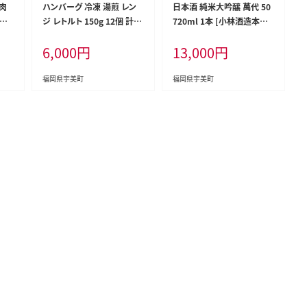
 肉
ハンバーグ 冷凍 湯煎 レン
日本酒 純米大吟醸 萬代 50
分け
ジ レトルト 150g 12個 計1.
720ml 1本 [小林酒造本店
 福
8kg [大黒物産 福岡県 宇美
福岡県 宇美町 um40azo74
6,000
円
13,000
円
30
町 um40bak830013] デミ
0000] 純米酒 酒 お酒 山田
ウナ
グラス ソース付き 温めるだ
錦 フルーティ
鰻蒲焼
け 小分け 個包装 湯せん 冷
福岡県宇美町
福岡県宇美町
パッ
凍 レンチン 温める 大容量
はんばーぐ 人気 ふるさと納
税