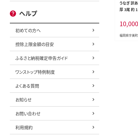
うなぎ 訳あ
厚 3尾 約 
ヘルプ
山椒付き 
10,00
宇美町 um4
不揃い 規格
初めての方へ
ナギ una
福岡県宇美町
焼き 蒲焼き
控除上限金額の目安
ック 個包装 
万円以下 1
ふるさと納税確定申告ガイド
00 10000
ワンストップ特例制度
よくある質問
お知らせ
お問い合わせ
利用規約