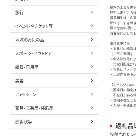
福岡の上質な黒
旅行
飼料は米どころ
博多和牛は、肉
部位は、すき焼
イベントやチケット等
様々なお料理に
お客様に少しでも
地域のお礼の品
※注意事項※

・返礼品の発送は
スポーツ・アウトドア
（ご不在期間を
※申込状況等によ
・指定日配達は行
雑貨・日用品
・写真はイメージ
・上記内容を予め
美容
【お申し込み前に
・配達日の指定は
ファッション
・不在日がある場
・長期不在など
・万が一発送困
家具・工芸品・装飾品
感謝状等
返礼品
投稿されたレ