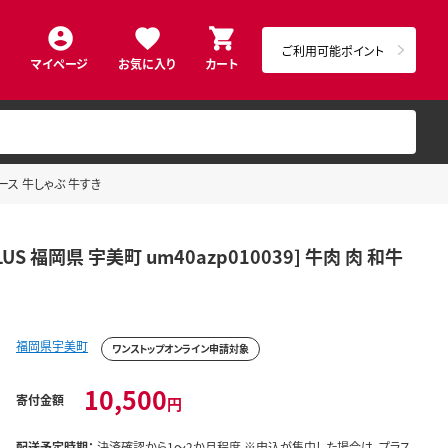
ご利用可能ポイント
マイページ
お気に入り
カート
肩ロース 牛しゃぶ 牛すき
US 福岡県 宇美町 um40azp010039] 牛肉 肉 和牛
福岡県宇美町
ワンストップオンライン申請対象
10,500
寄付金額
円
配送予定時期：
決済確認から1～2か月程度 ※申込が集中した場合は、プラス