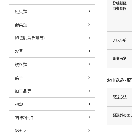
賞味期限
消費期限
魚貝類
野菜類
卵（鶏、烏骨鶏等）
アレルギー
お酒
事業者名
飲料類
菓子
お申込み・配
加工品等
配送方法
麺類
配送外のエ
調味料・油
鍋セット