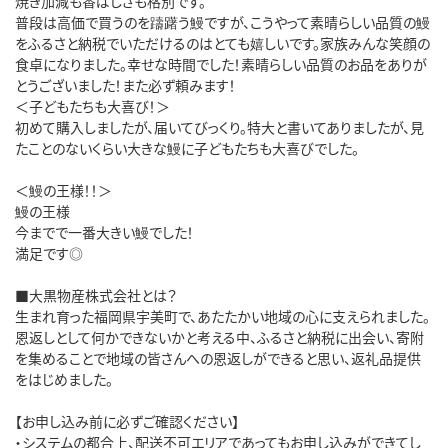
焼き加減も香ばしさも格別です。

普段は高価で買うのを躊躇う鰻ですが、こうやって素晴らしい品質の鰻
をふるさと納税でいただけるのはとても嬉しいです。家族みんな笑顔の
食卓になりました。幸せな時間でした！素晴らしい品質のお品をありが
とうございました！また必ず頼みます！

＜子どもたちも大喜び！＞

初めて購入しましたが、届いてびっくり。特大と書いてありましたが、見
たことのないくらい大きな鰻に子どもたちも大喜びでした。

＜鰻の王様！！＞

鰻の王様

今までで一番大きい鰻でした！

満足です◎

■大黒物産株式会社とは？

生まれ育った福岡県宇美町で、あたたかい地域の心に支えられました。

恩返しとして何かできないかと考える中、ふるさと納税に出会い、寄附
を集めることで地域の皆さんへの恩返しができると思い、返礼品提供
をはじめました。

【お申し込み前に必ずご確認ください】

・システムの都合上、配送不可エリアであってもお申し込みができてし