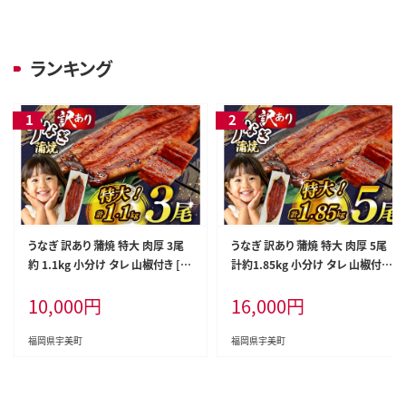
ランキング
うなぎ 訳あり 蒲焼 特大 肉厚 3尾
うなぎ 訳あり 蒲焼 特大 肉厚 5尾
約 1.1kg 小分け タレ 山椒付き [大
計約1.85kg 小分け タレ 山椒付き
黒物産 福岡県 宇美町 um40bak8
[大黒物産 福岡県 宇美町 um40b
10,000
円
16,000
円
30001] 不揃い 規格外 家庭用 鰻
ak830010] 不揃い 規格外 鰻 ウナ
ウナギ unagi うなぎ蒲焼 鰻蒲焼き
ギ unagi うなぎ蒲焼 鰻蒲焼き 蒲
蒲焼き かば焼き 真空パック 個包装
焼き かば焼き 真空パック 個包装
福岡県宇美町
福岡県宇美町
冷凍 1キロ 1k 1万円以下 10000円
冷凍
の品 10000 10000円