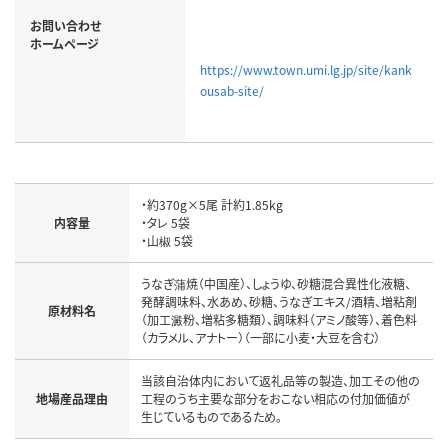
お問い合わせ
ホームページ
https://www.town.umi.lg.jp/site/kank
ousab-site/
・約370g×5尾 計約1.85kg

内容量
・タレ 5袋

・山椒 5袋
うなぎ蒲焼（中国産）、しょうゆ、砂糖混合異性化液糖、
発酵調味料、水あめ、砂糖、うなぎエキス/酒精、増粘剤
原材料名
（加工澱粉、増粘多糖類）、調味料（アミノ酸等）、着色料
（カラメル、アナトー）（一部に小麦・大豆を含む）
当該自治体内において返礼品等の製造、加工その他の
地場産品理由
工程のうち主要な部分をおこない相応の付加価値が
生じているものであるため。