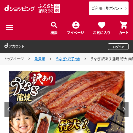
ご利用可能ポイント
検索
マイページ
お気に入り
カート
アカウント
ログイン
トップページ
魚貝類
うなぎ・穴子・鱧
うなぎ 訳あり 蒲焼 特大 肉厚