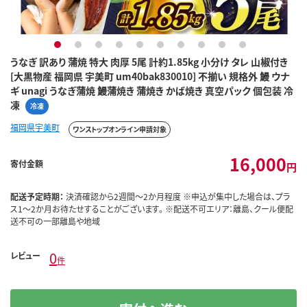
1
2
3
4
5
6
7
8
9
10
うなぎ 訳あり 蒲焼 特大 肉厚 5尾 計約1.85kg 小分け タレ 山椒付き
[大黒物産 福岡県 宇美町 um40bak830010] 不揃い 規格外 鰻 ウナ
ギ unagi うなぎ蒲焼 鰻蒲焼き 蒲焼き かば焼き 真空パック 個包装 冷
凍
冷凍
福岡県宇美町
ワンストップオンライン申請対象
16,000
寄付金額
円
配送予定時期：
決済確認から2週間～2か月程度 ※申込が集中した場合は、プラ
ス1～2か月お待たせすることがございます。 ※配送不可エリア：離島、クール便配
送不可の一部離島や地域
0
レビュー
件