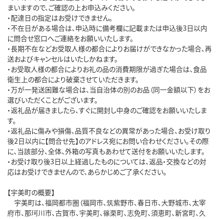
まいますので、ご確認の上お申込みください。

・配達日の指定はお受けできません。

・不在日がある場合は、申込時に備考欄に記載または申込後3日以内
に問合せ窓口へご連絡をお願いいたします。

・長期不在などお受取人様の都合によりお届けができなかった場合、再
送およびキャンセルはいたしかねます。

・お受取人様の都合によりお礼の品の消費期限が過ぎた場合は、食品
衛生上の都合により破棄させていただきます。

・万が一発送困難な場合は、当自治体の別のお品（同一金額以下）をお
選びいただくことがございます。

・返礼品が届きましたら、すぐに開封し中身のご確認をお願いいたしま
す。

・返礼品に傷みや損傷、品質不良などの異常があった場合、お受け取り
後2日以内に【問合せ先】のアドレス宛にお問い合わせください。その際
に、当該部分、全体、外箱の写真もあわせて送付をお願いいたします。

・お受け取り後3日以上経過したものについては、返品・交換などの対
応はお受けできませんので、あらかじめご了承ください。

【宇美町の概要】

　宇美町は、福岡都市圏（福岡市、筑紫野市、春日市、大野城市、太宰
府市、那珂川市、古賀市、宇美町、篠栗町、志免町、須恵町、新宮町、久