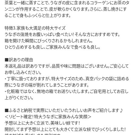
茶葉と一緒に蒸すことで、うなぎの皮に含まれるコラーゲンにお茶のタ
ンニンが作用することで、皮が軟らかくなります。さらに、蒸し焼きにす
ることで身もふっくらと仕上がります。

特徴3.家族も大満足の特大サイズ

うなぎの蒲焼をお腹いっぱい食べたい！そんな方におすすめです。

箱を開けた瞬間にびっくりされるかもしれません。

ひとり占めするも良し、ご家族みんなで食べるも良し。

■訳ありの理由

本返礼品は訳ありですが、品質や味に問題はございません。ご安心して
お申し込みください。

・丁寧に扱っておりますが、特大サイズのため、真空パックの袋に詰める
際にうなぎの端が割れてしまうことがあります。

・化粧箱ではなく、無地の箱でお送りいたします。ご自宅用としてお召し
上がりください。

■ふるさと納税で実際にいただいたうれしいお声をご紹介します♪

＜リピート確定！特大うなぎに家族みんな笑顔＞

予想以上に大きく立派で、美味しい鰻です！

開封してまず予想以上にとても大きくて立派な鰻でびっくりしました！
