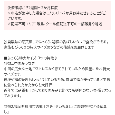
決済確認から2週間～2か月程度

※申込が集中した場合は、プラス1～2か月お待たせすることがご
ざいます。

※配送不可エリア：離島、クール便配送不可の一部離島や地域
独自製法の茶葉蒸しでふっくら、秘伝の香ばしいタレで食欲がそそる。

家族もびっくりの特大サイズのうなぎの蒲焼をお届けします！

■ふっくら特大サイズ！3つの特徴♪

特徴1.中国産うなぎ

中国の広大な土地でストレスなく育てられているため国産に比べ特大
サイズです。

環境や餌の管理もしっかりしているため、肉厚で脂が乗っていると実際
に食べられたかたからも大好評！

近年では品質も上がっており国産品と比べても遜色のない味・質となっ
ております。

特徴2.福岡県柳川市の郷土料理「せいろ蒸し」に着想を得た『茶葉蒸
し』
