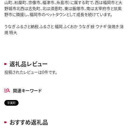
山町、粕屋町、宗像市、福津市、糸島市）に属する町で、西は福岡市と大
野城市北西は志免町、北は須恵町、東は飯塚市、南は太宰府市と筑紫
野市に隣接し、福岡市のベットタウンとして成長を続けています。

うなぎ ふるさと納税 ふるさと 福岡 ふくおか うなぎ 鰻 ウナギ 蒲焼き 蒲
焼 特大

返礼品レビュー
投稿されたレビューは0件です。
関連キーワード
宇美町
おすすめ返礼品