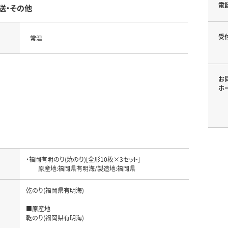
電
送・その他
受
常温
お
ホ
・福岡有明のり(焼のり)[全形10枚×3セット]

　　原産地:福岡県有明海/製造地:福岡県
乾のり(福岡県有明海)

■原産地

名
乾のり(福岡県有明海)
