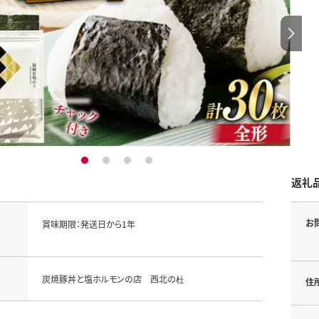
1
2
3
4
返礼
お
賞味期限：発送日から1年
炭焼豚丼と塩ホルモンの店　西北の杜
住