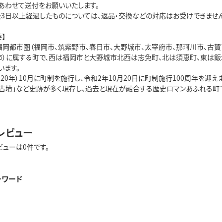
あわせて送付をお願いいたします。

後3日以上経過したものについては、返品・交換などの対応はお受けできません
】

福岡都市圏（福岡市、筑紫野市、春日市、大野城市、太宰府市、那珂川市、古賀
市）に属する町で、西は福岡市と大野城市北西は志免町、北は須恵町、東は飯
ます。

920年）10月に町制を施行し、令和2年10月20日に町制施行100周年を迎
寺古墳」など史跡が多く現存し、過去と現在が融合する歴史ロマンあふれる町で
レビュー
ビューは0件です。
ーワード