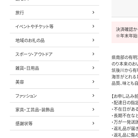
旅行
イベントやチケット等
決済確認か
※年末年始
地域のお礼の品
スポーツ・アウトドア
県南部の有明
のり本来のおい
雑貨・日用品
筑後川から有
海苔がとれる1
美容
品質、味とも自
ファッション
【お申し込み前
・配達日の指定
・不在日があ
家具・工芸品・装飾品
・長期不在な
・万が一発送
感謝状等
・返礼品が届き
・返礼品に傷