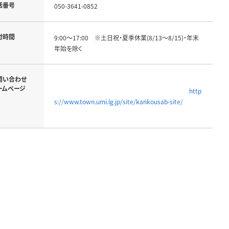
話番号
050-3641-0852
付時間
9:00～17:00　※土日祝・夏季休業(8/13～8/15)・年末
年始を除く
問い合わせ
ームページ
http
s://www.town.umi.lg.jp/site/kankousab-site/