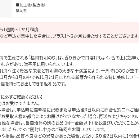
■加工地（製造地）

福岡県
ら1週間～1か月程度

など申込が集中した場合は、プラス1～2か月お待たせすることがございます
海で生産される「福岡有明のり」は、香り豊かで口溶けもよく、舌の上に旨味が
しさがあり、贈答用に用いられています。

明海へ注ぐ豊富な栄養と有明海の大きな干満差により、干潮時にのりが空中で
1月から3月の中でも11月と1月にとれる新芽から作られる特に美味しい「一
信を持ってお出しできる返礼品です。

に必ずご確認ください】

はお受けできません。

る場合は、申込時に備考欄に記載または申込後3日以内に問合せ窓口へご連絡
どお受取人様の都合によりお届けができなかった場合、再送およびキャンセルは
困難な場合は、当自治体の別のお品（同一金額以下）をお選びいただくことがご
ましたら、すぐに開封し中身のご確認をお願いいたします。

みや損傷、品質不良などの異常があった場合、お受け取り後2日以内に【問合せ