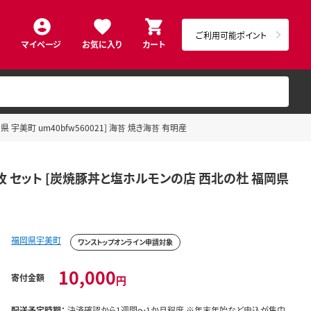
ご利用可能ポイント
マイページ
お気に入り
カート
宇美町 um40bfw560021] 海苔 焼き海苔 有明産
0枚 セット [炭焼豚丼と塩ホルモンの店 西北の杜 福岡県
福岡県宇美町
ワンストップオンライン申請対象
10,000
寄付金額
円
配送予定時期：
決済確認から1週間～1か月程度 ※年末年始など申込が集中