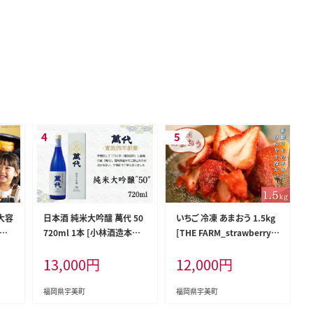
大容
日本酒 純米大吟醸 萬代 50
いちご 冷凍 あまおう 1.5kg
焦が
720ml 1本 [小林酒造本店
[THE FARM_strawberry
福
福岡県 宇美町 um40azo74
福岡県 宇美町 um40azo78
13,000
円
12,000
円
30
0000] 純米酒 酒 お酒 山田
0002] イチゴ 苺 フルーツ
小分
錦 フルーティ
果実 甘い
 簡
福岡県宇美町
福岡県宇美町