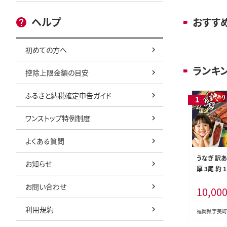
ヘルプ
おすす
初めての方へ
ランキ
控除上限金額の目安
ふるさと納税確定申告ガイド
ワンストップ特例制度
よくある質問
うなぎ 訳あ
お知らせ
厚 3尾 約 
山椒付き 
お問い合わせ
10,00
宇美町 um4
不揃い 規格
利用規約
ナギ una
福岡県宇美町
焼き 蒲焼き