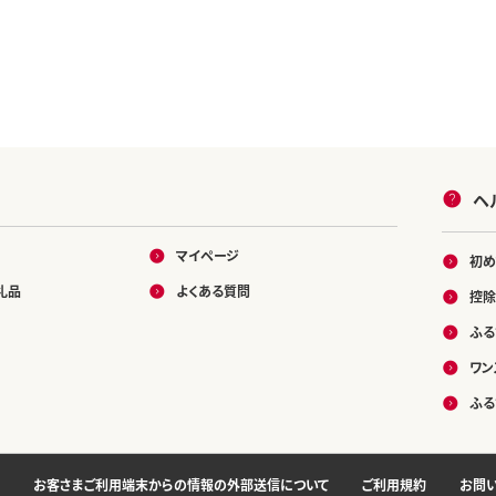
冷凍 1キロ 1k 1
ク 個包装 冷凍
0000円の品 100
円
ヘ
マイページ
初め
礼品
よくある質問
控除
ふる
ワン
ふる
お客さまご利用端末からの情報の外部送信について
ご利用規約
お問