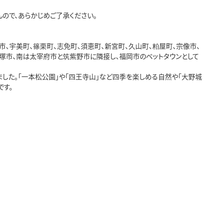
ので、あらかじめご了承ください。

市、宇美町、篠栗町、志免町、須恵町、新宮町、久山町、粕屋町、宗像市、
塚市、南は太宰府市と筑紫野市に隣接し、福岡市のベットタウンとして
えました。「一本松公園」や「四王寺山」など四季を楽しめる自然や「大野城
す。
