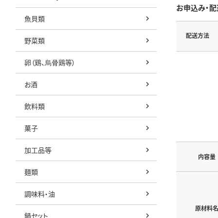
お申込み・配
魚貝類
配送方法
野菜類
卵（鶏、烏骨鶏等）
お酒
飲料類
菓子
加工品等
内容量
麺類
調味料・油
原材料
鍋セット