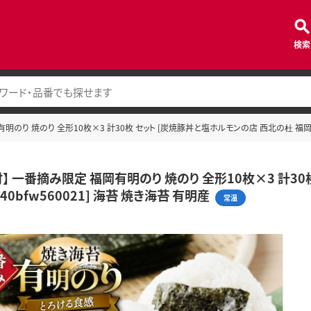
検索
明のり 焼のり 全形10枚×3 計30枚 セット [炭焼豚丼と塩ホルモンの店 西北の杜 福岡県 
付】 一番摘み限定 福岡有明のり 焼のり 全形10枚×3 計3
40bfw560021] 海苔 焼き海苔 有明産
常温