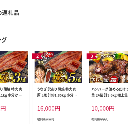
め返礼品
ング
り 蒲焼 特大 肉
うなぎ 訳あり 蒲焼 特大 肉
ハンバーグ 温めるだけ 
1.1kg 小分け タレ
厚 5尾 計約1.85kg 小分け
量 24個 計3.6kg 極上
[大黒物産 福岡県
タレ 山椒付き [大黒物産 福
しデミソース [大黒物産 
0
円
16,000
円
10,000
円
0bak830001]
岡県 宇美町 um40bak830
岡県 宇美町 um40bak8
外 家庭用 鰻 ウ
010] 不揃い 規格外 鰻 ウナ
003] レンジ 湯煎 冷凍 
gi うなぎ蒲焼 鰻蒲
ギ unagi うなぎ蒲焼 鰻蒲焼
け 大容量 ハンバーグ 肉
福岡県宇美町
福岡県宇美町
 かば焼き 真空パ
き 蒲焼き かば焼き 真空パッ
単調理 特製