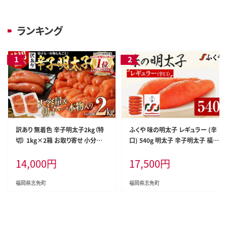
ランキング
訳あり 無着色 辛子明太子2kg（特
ふくや 味の明太子 レギュラー (辛
切） 1kg×2箱 お取り寄せ 小分け
口) 540g 明太子 辛子明太子 福岡
白ワイン わけあり 切れ子 切子 め
ギフト 贈り物 送料無料
14,000
円
17,500
円
んたいこ お取り寄せグルメ 博多 福
岡 お土産 ギフト 海鮮 業務用 たっ
ぷり HACCP認定
福岡県志免町
福岡県志免町