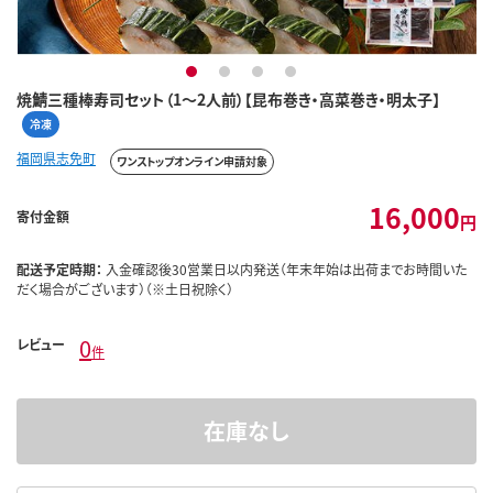
1
2
3
4
焼鯖三種棒寿司セット（1～2人前）【昆布巻き・高菜巻き・明太子】
冷凍
福岡県志免町
ワンストップオンライン申請対象
16,000
寄付金額
円
配送予定時期：
入金確認後30営業日以内発送（年末年始は出荷までお時間いた
だく場合がございます）（※土日祝除く）
0
レビュー
件
在庫なし