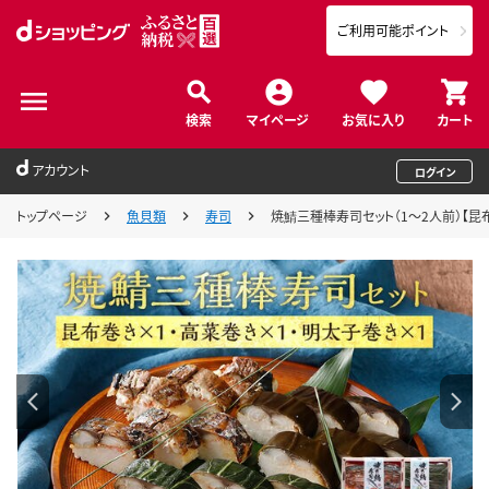
ご利用可能ポイント
検索
マイページ
お気に入り
カート
アカウント
ログイン
トップページ
魚貝類
寿司
焼鯖三種棒寿司セット（1～2人前）【昆