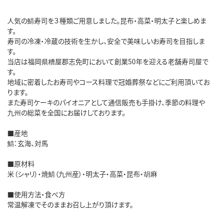
人気の鯖寿司を３種類ご用意しました。昆布・高菜・明太子と楽しめま
す。
寿司の冷凍・冷蔵の技術を生かし、安全で美味しいお寿司を目指しま
す。
当店は福岡県糟屋郡志免町において創業50年を迎える老舗寿司屋で
す。
地域に密着したお寿司やコース料理で冠婚葬祭などにご利用頂いてお
ります。
また寿司ケーキのパイオニアとして通信販売も手掛け、季節の料理や
九州の総菜を全国にお届けしております。
■産地
鯖：玄海、対馬
■原材料
米（シャリ）・焼鯖（九州産）・明太子・高菜・昆布・胡麻
■使用方法・食べ方
常温解凍でそのままお召し上がり頂けます。