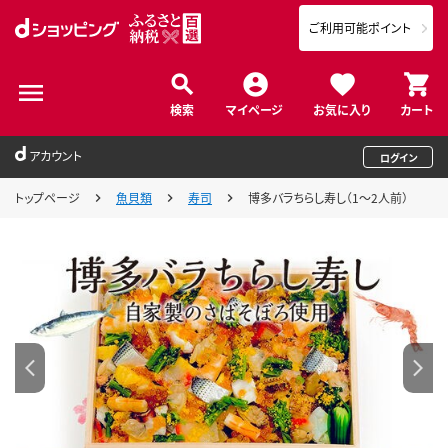
ご利用可能ポイント
検索
マイページ
お気に入り
カート
アカウント
ログイン
トップページ
魚貝類
寿司
博多バラちらし寿し（1～2人前）