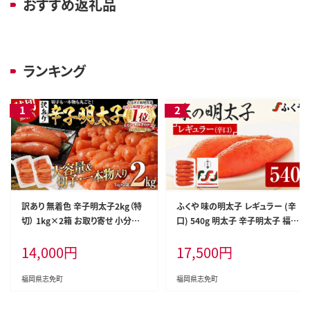
おすすめ返礼品
ランキング
訳あり 無着色 辛子明太子2kg（特
ふくや 味の明太子 レギュラー (辛
切） 1kg×2箱 お取り寄せ 小分け
口) 540g 明太子 辛子明太子 福岡
白ワイン わけあり 切れ子 切子 め
ギフト 贈り物 送料無料
14,000
円
17,500
円
んたいこ お取り寄せグルメ 博多 福
岡 お土産 ギフト 海鮮 業務用 たっ
ぷり HACCP認定
福岡県志免町
福岡県志免町