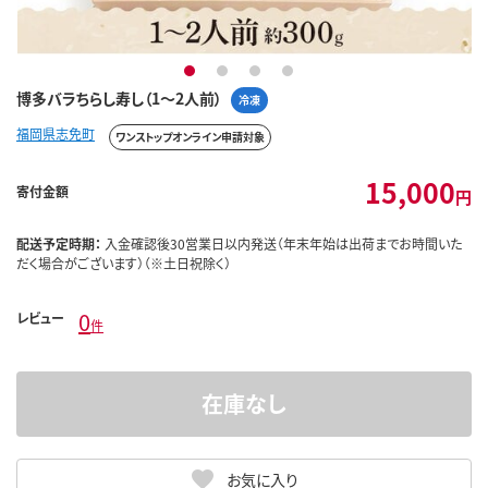
1
2
3
4
博多バラちらし寿し（1～2人前）
冷凍
福岡県志免町
ワンストップオンライン申請対象
15,000
寄付金額
円
配送予定時期：
入金確認後30営業日以内発送（年末年始は出荷までお時間いた
だく場合がございます）（※土日祝除く）
0
レビュー
件
在庫なし
お気に入り