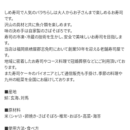
しめ寿司で人気のバラちらしは大人からお子さんまで楽しめるお寿司
です。
沢山の具材と共に魚介類を楽しめます。
味の決め手は自家製のさばそぼろです。
寿司の冷凍・冷蔵の技術を生かし、安全で美味しいお寿司を目指しま
す。
当店は福岡県糟屋郡志免町において創業50年を迎える老舗寿司屋で
す。
地域に密着したお寿司やコース料理で冠婚葬祭などにご利用頂いてお
ります。
また寿司ケーキのパイオニアとして通信販売も手掛け、季節の料理や
九州の総菜を全国にお届けしております。
■産地
鯖：玄海、対馬
■原材料
米（シャリ）・卵焼き・さばそぼろ・椎茸・おぼろ・高菜・海苔
■使用方法・食べ方