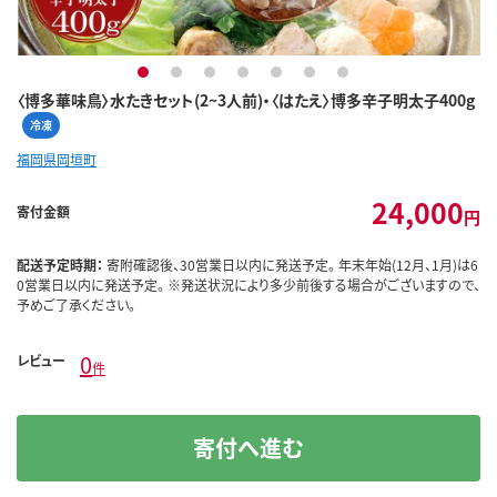
1
2
3
4
5
6
7
〈博多華味鳥〉水たきセット(2~3人前)・〈はたえ〉博多辛子明太子400g
冷凍
福岡県岡垣町
24,000
寄付金額
円
配送予定時期：
寄附確認後、30営業日以内に発送予定。 年末年始(12月、1月)は6
0営業日以内に発送予定。 ※発送状況により多少前後する場合がございますので、
予めご了承ください。
0
レビュー
件
寄付へ進む