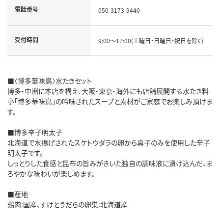
電話番号
050-3173-9440
受付時間
9:00～17:00(土曜日・日曜日・祝日を除く)
■〈博多華味鳥〉水たきセット
博多・中洲に本店を構え、大阪・東京・海外にも店舗展開する水たき料
亭「博多華味鳥」の吟味されたスープと素材がご家庭でお楽しみ頂けま
す。
■博多辛子明太子
北海道で水揚げされたスケトウダラの卵から真子のみを使用した辛子
明太子です。
しっとりした食感と昆布の旨みがきいた独自の調味液に漬け込んだ、ま
ろやかな味わいが楽しめます。
■産地
鶏肉:国産、すけとうだらの卵巣:北海道産