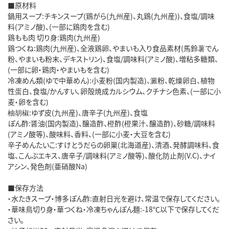
■原材料
鍋用スープ:チキンスープ(鶏がら(九州産)、丸鶏(九州産))、食塩/調味
料(アミノ酸)、(一部に鶏肉を含む)
鶏もも肉 切り身:鶏肉(九州産)
鶏つくね:鶏肉(九州産)、全液鶏卵、やまいも入り食品素材(馬鈴薯でん
粉、やまいも粉末、デキストリン)、食塩/調味料(アミノ酸)、増粘多糖類、
(一部に卵・鶏肉・やまいもを含む)
冷凍めん類(ゆで中華めん):小麦粉(国内製造)、澱粉、乾燥卵白、植物
性蛋白、食塩/かんすい、卵殻焼成カルシウム、クチナシ色素、(一部に小
麦・卵を含む)
柚胡椒:ゆず皮(九州産)、唐辛子(九州産)、食塩
ぽん酢:醤油(国内製造)、醸造酢、橙酢(橙果汁、醸造酢)、砂糖/調味料
(アミノ酸等)、酸味料、香料、(一部に小麦・大豆を含む)
辛子めんたいこ:すけとうだらの卵巣(北海道産)、清酒、発酵調味料、食
塩、こんぶエキス、唐辛子/調味料(アミノ酸等)、酸化防止剤(V.C)、ナイ
アシン、発色剤(亜硝酸Na)
■保存方法
・水たきスープ・博多ぽん酢:直射日光を避け、常温で保存してください。
・華味鳥切り身・華つくね・冷凍ちゃんぽん麺:-18℃以下で保存してくだ
さい。