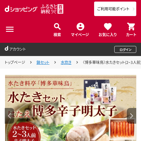
ご利用可能ポイント
検索
マイページ
お気に入り
カート
アカウント
ログイン
トップページ
鍋セット
水炊き
〈博多華味鳥〉水たきセット(2~3人前