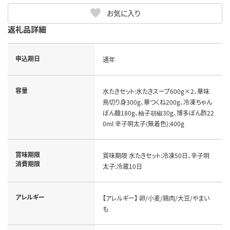
お気に入り
返礼品詳細
申込期日
通年
容量
水たきセット:水たきスープ600g×2、華味
鳥切り身300g、華つくね200g、冷凍ちゃん
ぽん麺180g、柚子胡椒30g、博多ぽん酢22
0ml 辛子明太子(無着色):400g
賞味期限
賞味期限 水たきセット:冷凍50日、辛子明
消費期限
太子:冷蔵10日
アレルギー
【アレルギー】 卵/小麦/鶏肉/大豆/やまい
も