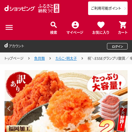
ご利用可能ポイント
検索
マイページ
お気に入り
カート
アカウント
ログイン
トップページ
魚貝類
たらこ・明太子
祝＼ESSEグランプリ銀賞／ 辛子