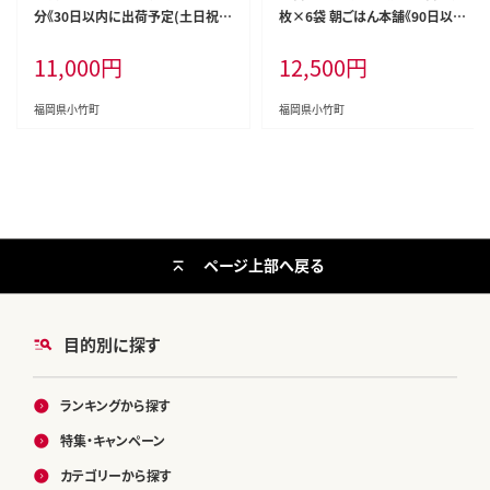
分《30日以内に出荷予定(土日祝除
枚×6袋 朝ごはん本舗《90日以内
く)》 お料理Nakano 福岡県 鞍手
に出荷予定(土日祝除く)》福岡県
11,000
円
12,500
円
郡 小竹町 お食事券---isc_onktick
鞍手郡 小竹町 小分け 焼き 有明海
et_30d_22_11000_3ii---
産 九州---sc_anykn_90d_24_12
500_48i---
福岡県小竹町
福岡県小竹町
ページ上部へ戻る
目的別に探す
ランキングから探す
特集・キャンペーン
カテゴリーから探す