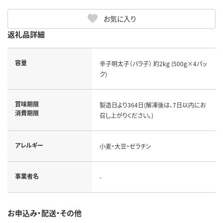
お気に入り
返礼品詳細
容量
辛子明太子（バラ子） 約2kg (500g×4パッ
ク)
賞味期限
製造日より364日(解凍後は、7日以内にお
消費期限
召し上がりください。)
アレルギー
小麦・大豆・ゼラチン
事業者名
-
お申込み・配送・その他