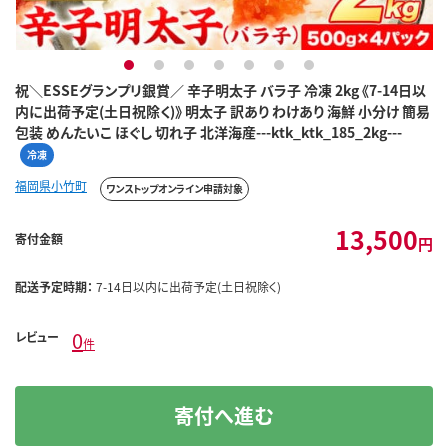
1
2
3
4
5
6
7
祝＼ESSEグランプリ銀賞／ 辛子明太子 バラ子 冷凍 2kg 《7-14日以
内に出荷予定(土日祝除く)》 明太子 訳あり わけあり 海鮮 小分け 簡易
包装 めんたいこ ほぐし 切れ子 北洋海産---ktk_ktk_185_2kg---
冷凍
福岡県小竹町
ワンストップオンライン申請対象
13,500
寄付金額
円
配送予定時期：
7-14日以内に出荷予定(土日祝除く)
0
レビュー
件
寄付へ進む