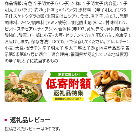
商品情報：有色 辛子明太子（バラ子） 名称：辛子明太子 内容量：辛子
明太子（バラ子） 約2kg (500g×4パック) 原材料： 【辛子明太子(バラ
子)】 スケトウダラの卵（米国又はロシア）、食塩、唐辛子、白だし、発酵
調味料、ワイン/調味料（アミノ酸等）、酸化防止剤（V．C）、甘味料（ソル
ビット、ステビア）、ナイアシン、着色料（赤102、黄5、赤3）、発色剤（亜硝
酸Na）、酸素、（一部に小麦・大豆・ゼラチンを含む） 配送方法：冷凍便で
お届けします。 保存方法：-18℃以下で保存してください。 アレルギー：
小麦・大豆・ゼラチン 辛子明太子 明太子 明太子2kg 地場産品基準 告
示第5条第8ハ号に適合 適合理由：福岡県が認定している地域資源
の辛子明太子に該当するもの
返礼品レビュー
投稿されたレビューは0件です。