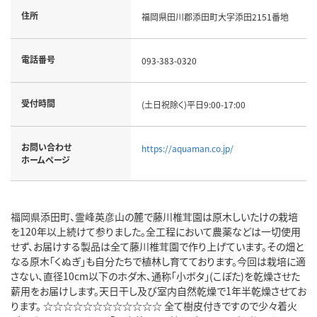
住所
福岡県田川郡添田町大字添田2151番地
電話番号
093-383-0320
受付時間
(土日祝除く)平日9:00-17:00
お問い合わせ
https://aquaman.co.jp/
ホームページ
福岡県添田町、霊峰英彦山の麓で藤川椎茸園は原木しいたけの栽培
を120年以上続けて参りました。全工程において農薬などは一切使用
せず、お届けする製品は全て藤川椎茸園で作り上げています。その畑と
なる原木「くぬぎ」も自分たちで植林し育てております。今回は栽培に適
さない、直径10cm以下のホダ木、通称「小ボタ」(こぼた)を乾燥させた
薪用をお届けします。天日干し及び室内自然乾燥で1年半乾燥させてお
ります。 ☆☆☆☆☆☆☆☆☆☆☆☆ 全て樹皮付きですので少々着火