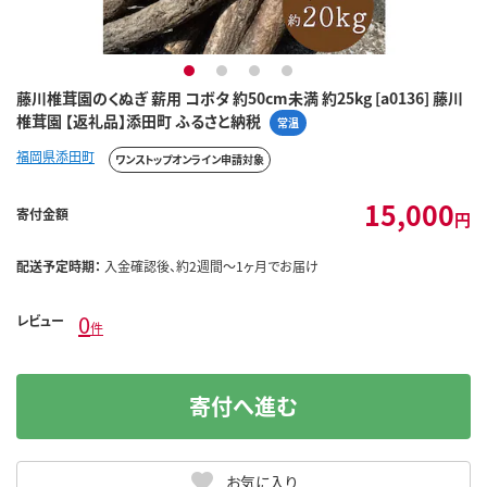
1
2
3
4
藤川椎茸園のくぬぎ 薪用 コボタ 約50cm未満 約25kg [a0136] 藤川
椎茸園 【返礼品】添田町 ふるさと納税
常温
福岡県添田町
ワンストップオンライン申請対象
15,000
寄付金額
円
配送予定時期：
入金確認後、約2週間～1ヶ月でお届け
0
レビュー
件
寄付へ進む
お気に入り