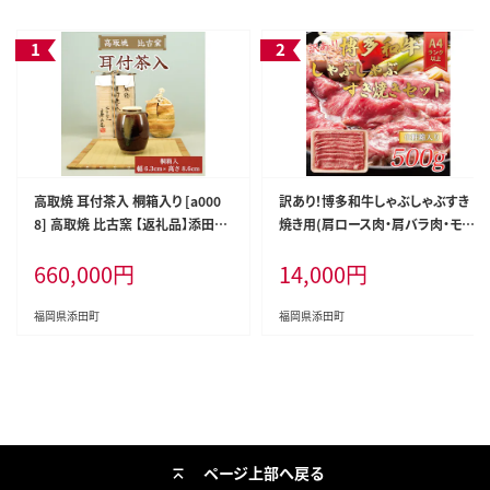
高取焼 耳付茶入 桐箱入り [a000
訳あり！博多和牛しゃぶしゃぶすき
8] 高取焼 比古窯 【返礼品】添田町
焼き用(肩ロース肉・肩バラ肉・モモ
ふるさと納税
肉)500g [a0081] 株式会社Meat
660,000
円
14,000
円
Plus ※配送不可：離島【返礼品】添
田町 ふるさと納税
福岡県添田町
福岡県添田町
ページ上部へ戻る