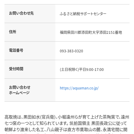
お問い合わせ先
ふるさと納税サポートセンター
住所
福岡県田川郡添田町大字添田2151番地
電話番号
093-383-0320
受付時間
(土日祝除く)平日9:00-17:00
お問い合わせ
https://aquaman.co.jp/
ホームページ
高取焼は、黒田如水(官兵衛)、小堀遠州らが育て上げた茶陶窯で、遠州
七つ窯の一つとして知られています。 筑前国領主 黒田長政公に従って
朝鮮より渡来した名工、八山親子は直方市鷹取山の麓、永満宅間に開