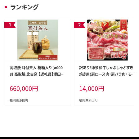
ランキング
高取焼 耳付茶入 桐箱入り [a000
訳あり！博多和牛しゃぶしゃぶすき
8] 高取焼 比古窯 【返礼品】添田町
焼き用(肩ロース肉・肩バラ肉・モモ
ふるさと納税
肉)500g [a0081] 株式会社Meat
660,000
円
14,000
円
Plus ※配送不可：離島【返礼品】添
田町 ふるさと納税
福岡県添田町
福岡県添田町