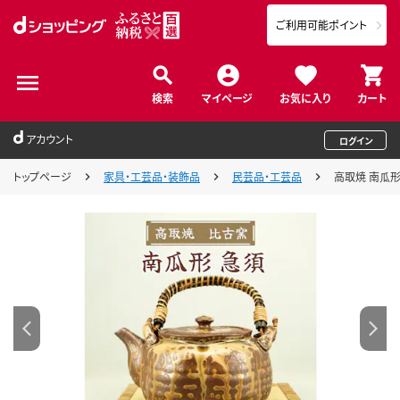
ご利用可能ポイント
検索
マイページ
お気に入り
カート
アカウント
ログイン
トップページ
家具・工芸品・装飾品
民芸品・工芸品
高取焼 南瓜形 