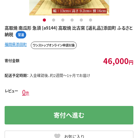
1
2
3
4
5
6
高取焼 南瓜形 急須 [a9144] 高取焼 比古窯 【返礼品】添田町 ふるさと
納税
常温
福岡県添田町
ワンストップオンライン申請対象
46,000
寄付金額
円
配送予定時期：
入金確認後、約2週間～1ヶ月でお届け
0
レビュー
件
寄付へ進む
お気に入り