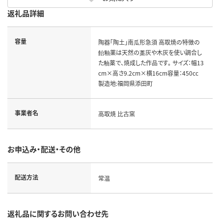
返礼品詳細
容量
陶器「陶土」南瓜形急須 高取焼の特徴の
飴釉薬は天然の藁灰や木灰を使い調合し
た釉薬で、焼成した作品です。 サイズ：幅13
cm×高さ9.2cm×横16cm容量：450cc
製造地:福岡県添田町
事業者名
高取焼 比古窯
お申込み・配送・その他
配送方法
常温
返礼品に関するお問い合わせ先