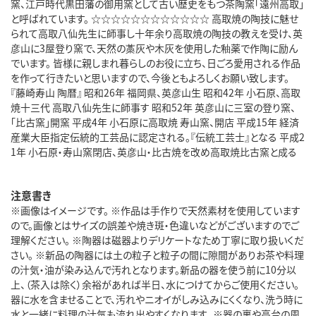
窯、江戸時代黒田藩の御用窯として古い歴史をもつ茶陶窯「遠州高取」
と呼ばれています。 ☆☆☆☆☆☆☆☆☆☆☆☆ 高取焼の陶技に魅せ
られて高取八仙先生に師事し十年余り高取焼の陶技の教えを受け、英
彦山に3屋登り窯で、天然の藁灰や木灰を使用した釉薬で作陶に励ん
でいます。 皆様に親しまれ暮らしのお役に立ち、日ごろ愛用される作品
を作って行きたいと思いますので、今後ともよろしくお願い致します。
『藤崎寿山 陶暦』 昭和26年 福岡県、英彦山生 昭和42年 小石原、高取
焼十三代 高取八仙先生に師事す 昭和52年 英彦山に三室の登り窯、
「比古窯」開窯 平成4年 小石原に高取焼 寿山窯、開店 平成15年 経済
産業大臣指定伝統的工芸品に認定される。『伝統工芸士』となる 平成2
1年 小石原・寿山窯閉店、英彦山・比古焼を改め高取焼比古窯と成る
注意書き
※画像はイメージです。 ※作品は手作りで天然素材を使用しています
ので。画像とはサイズの誤差や焼き斑・色違いなどがございますのでご
理解ください。 ※陶器は磁器よりデリケートなため丁寧に取り扱いくだ
さい。 ※新品の陶器には土の粒子と粒子の間に隙間がありお茶や料理
の汁気・油が染み込んで汚れとなります。新品の器を使う前に10分以
上、（茶入は除く）余裕があれば半日、水につけてからご使用ください。
器に水を含ませることで、汚れやニオイがしみ込みにくくなり、洗う時に
水と一緒に料理の汁気も流れ出やすくなります。 ※器の裏や高台の周