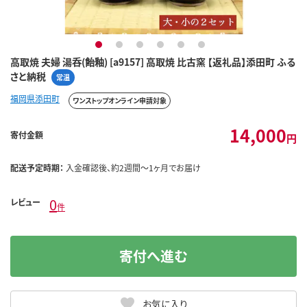
1
2
3
4
5
6
高取焼 夫婦 湯呑(飴釉) [a9157] 高取焼 比古窯 【返礼品】添田町 ふる
さと納税
常温
福岡県添田町
ワンストップオンライン申請対象
14,000
寄付金額
円
配送予定時期：
入金確認後、約2週間～1ヶ月でお届け
0
レビュー
件
寄付へ進む
お気に入り