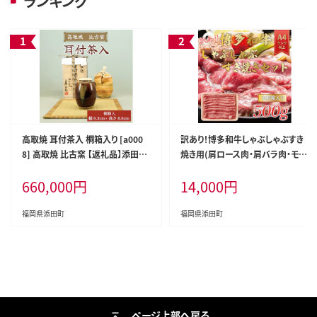
ランキング
高取焼 耳付茶入 桐箱入り [a000
訳あり！博多和牛しゃぶしゃぶすき
8] 高取焼 比古窯 【返礼品】添田町
焼き用(肩ロース肉・肩バラ肉・モモ
ふるさと納税
肉)500g [a0081] 株式会社Meat
660,000
円
14,000
円
Plus ※配送不可：離島【返礼品】添
田町 ふるさと納税
福岡県添田町
福岡県添田町
ページ上部へ戻る