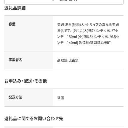
返礼品詳細
容量
夫婦 湯呑(飴釉)大・小サイズの異なる夫婦
湯呑です。 [各1点(大)幅7センチ×高さ7セ
ンチ＝150ml (小)幅6.5センチ×高さ6.5セ
ンチ＝140ml] 製造地:福岡県添田町
事業者名
高取焼 比古窯
お申込み・配送・その他
配送方法
常温
返礼品に関するお問い合わせ先