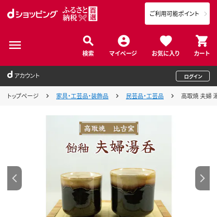
ご利用可能ポイント
検索
マイページ
お気に入り
カート
アカウント
ログイン
トップページ
家具・工芸品・装飾品
民芸品・工芸品
高取焼 夫婦 湯