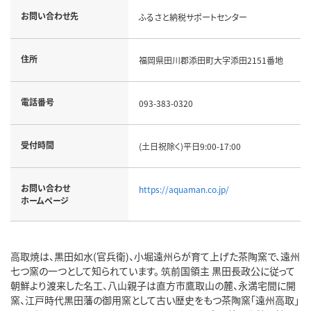
お問い合わせ先
ふるさと納税サポートセンター
住所
福岡県田川郡添田町大字添田2151番地
電話番号
093-383-0320
受付時間
(土日祝除く)平日9:00-17:00
お問い合わせ
https://aquaman.co.jp/
ホームページ
高取焼は、黒田如水(官兵衛)、小堀遠州らが育て上げた茶陶窯で、遠州
七つ窯の一つとして知られています。 筑前国領主 黒田長政公に従って
朝鮮より渡来した名工、八山親子は直方市鷹取山の麓、永満宅間に開
窯、江戸時代黒田藩の御用窯として古い歴史をもつ茶陶窯「遠州高取」