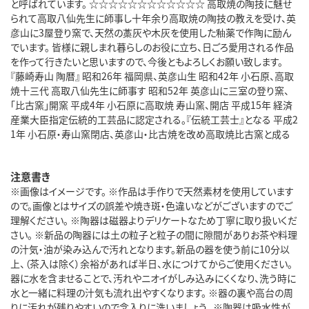
と呼ばれています。 ☆☆☆☆☆☆☆☆☆☆☆☆ 高取焼の陶技に魅せ
られて高取八仙先生に師事し十年余り高取焼の陶技の教えを受け、英
彦山に3屋登り窯で、天然の藁灰や木灰を使用した釉薬で作陶に励ん
でいます。 皆様に親しまれ暮らしのお役に立ち、日ごろ愛用される作品
を作って行きたいと思いますので、今後ともよろしくお願い致します。
『藤崎寿山 陶暦』 昭和26年 福岡県、英彦山生 昭和42年 小石原、高取
焼十三代 高取八仙先生に師事す 昭和52年 英彦山に三室の登り窯、
「比古窯」開窯 平成4年 小石原に高取焼 寿山窯、開店 平成15年 経済
産業大臣指定伝統的工芸品に認定される。『伝統工芸士』となる 平成2
1年 小石原・寿山窯閉店、英彦山・比古焼を改め高取焼比古窯と成る
注意書き
※画像はイメージです。 ※作品は手作りで天然素材を使用しています
ので。画像とはサイズの誤差や焼き斑・色違いなどがございますのでご
理解ください。 ※陶器は磁器よりデリケートなため丁寧に取り扱いくだ
さい。 ※新品の陶器には土の粒子と粒子の間に隙間がありお茶や料理
の汁気・油が染み込んで汚れとなります。新品の器を使う前に10分以
上、（茶入は除く）余裕があれば半日、水につけてからご使用ください。
器に水を含ませることで、汚れやニオイがしみ込みにくくなり、洗う時に
水と一緒に料理の汁気も流れ出やすくなります。 ※器の裏や高台の周
りに汚れが残りやすいので念入りに洗いましょう。 ※陶器は吸水性が