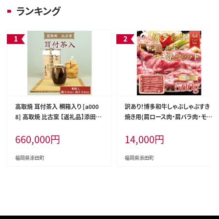
ランキング
高取焼 耳付茶入 桐箱入り [a000
訳あり！博多和牛しゃぶしゃぶすき
8] 高取焼 比古窯 【返礼品】添田町
焼き用(肩ロース肉・肩バラ肉・モモ
ふるさと納税
肉)500g [a0081] 株式会社Meat
660,000
円
14,000
円
Plus ※配送不可：離島【返礼品】添
田町 ふるさと納税
福岡県添田町
福岡県添田町