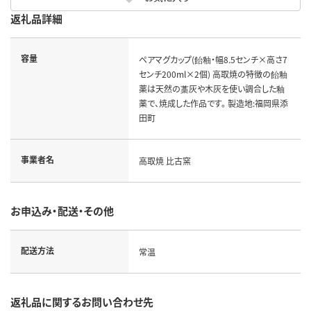
返礼品詳細
容量
ペアマグカップ(飴釉・幅8.5センチ×高さ7
センチ200ml×2個) 高取焼の特徴の飴釉
薬は天然の藁灰や木灰を使い調合した釉
薬で、焼成した作品です。 製造地:福岡県添
田町
事業者名
高取焼 比古窯
お申込み・配送・その他
配送方法
常温
返礼品に関するお問い合わせ先