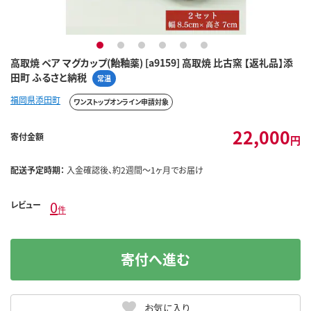
1
2
3
4
5
6
高取焼 ペア マグカップ(飴釉薬) [a9159] 高取焼 比古窯 【返礼品】添
田町 ふるさと納税
常温
福岡県添田町
ワンストップオンライン申請対象
22,000
寄付金額
円
配送予定時期：
入金確認後、約2週間～1ヶ月でお届け
0
レビュー
件
寄付へ進む
お気に入り