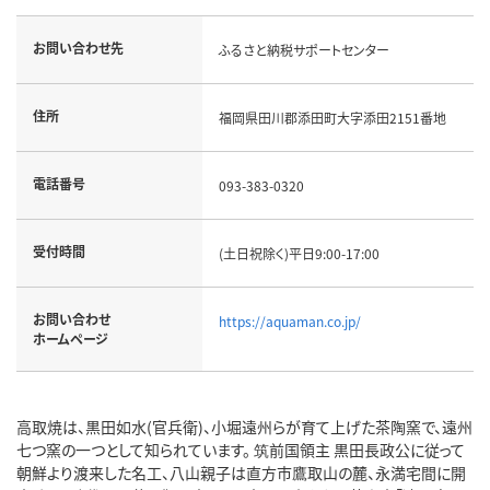
お問い合わせ先
ふるさと納税サポートセンター
住所
福岡県田川郡添田町大字添田2151番地
電話番号
093-383-0320
受付時間
(土日祝除く)平日9:00-17:00
お問い合わせ
https://aquaman.co.jp/
ホームページ
高取焼は、黒田如水(官兵衛)、小堀遠州らが育て上げた茶陶窯で、遠州
七つ窯の一つとして知られています。 筑前国領主 黒田長政公に従って
朝鮮より渡来した名工、八山親子は直方市鷹取山の麓、永満宅間に開