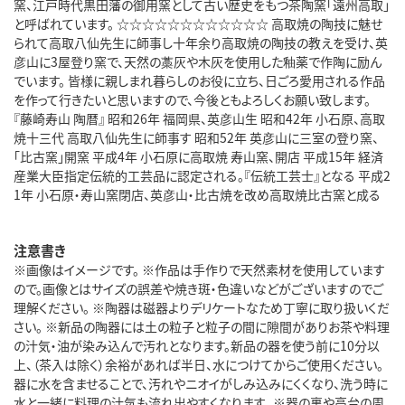
窯、江戸時代黒田藩の御用窯として古い歴史をもつ茶陶窯「遠州高取」
と呼ばれています。 ☆☆☆☆☆☆☆☆☆☆☆☆ 高取焼の陶技に魅せ
られて高取八仙先生に師事し十年余り高取焼の陶技の教えを受け、英
彦山に3屋登り窯で、天然の藁灰や木灰を使用した釉薬で作陶に励ん
でいます。 皆様に親しまれ暮らしのお役に立ち、日ごろ愛用される作品
を作って行きたいと思いますので、今後ともよろしくお願い致します。
『藤崎寿山 陶暦』 昭和26年 福岡県、英彦山生 昭和42年 小石原、高取
焼十三代 高取八仙先生に師事す 昭和52年 英彦山に三室の登り窯、
「比古窯」開窯 平成4年 小石原に高取焼 寿山窯、開店 平成15年 経済
産業大臣指定伝統的工芸品に認定される。『伝統工芸士』となる 平成2
1年 小石原・寿山窯閉店、英彦山・比古焼を改め高取焼比古窯と成る
注意書き
※画像はイメージです。 ※作品は手作りで天然素材を使用しています
ので。画像とはサイズの誤差や焼き斑・色違いなどがございますのでご
理解ください。 ※陶器は磁器よりデリケートなため丁寧に取り扱いくだ
さい。 ※新品の陶器には土の粒子と粒子の間に隙間がありお茶や料理
の汁気・油が染み込んで汚れとなります。新品の器を使う前に10分以
上、（茶入は除く）余裕があれば半日、水につけてからご使用ください。
器に水を含ませることで、汚れやニオイがしみ込みにくくなり、洗う時に
水と一緒に料理の汁気も流れ出やすくなります。 ※器の裏や高台の周