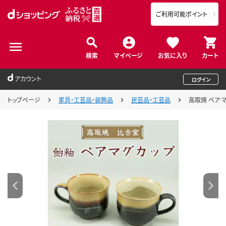
ご利用可能ポイント
検索
マイページ
お気に入り
カート
アカウント
ログイン
トップページ
家具・工芸品・装飾品
民芸品・工芸品
高取焼 ペア マ