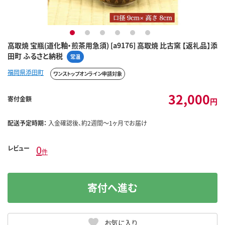
1
2
3
4
5
6
高取焼 宝瓶(道化釉・煎茶用急須) [a9176] 高取焼 比古窯 【返礼品】添
田町 ふるさと納税
常温
福岡県添田町
ワンストップオンライン申請対象
32,000
寄付金額
円
配送予定時期：
入金確認後、約2週間～1ヶ月でお届け
0
レビュー
件
寄付へ進む
お気に入り