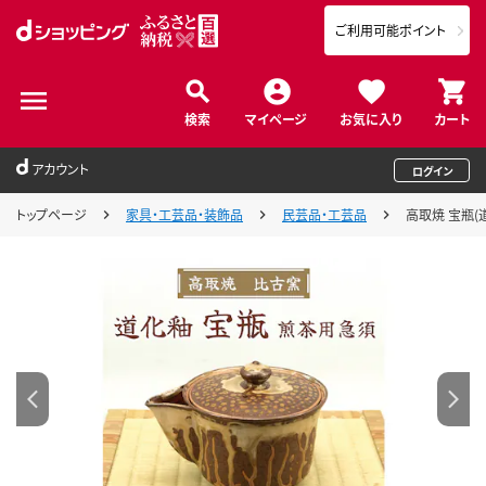
ご利用可能ポイント
検索
マイページ
お気に入り
カート
アカウント
ログイン
トップページ
家具・工芸品・装飾品
民芸品・工芸品
高取焼 宝瓶(