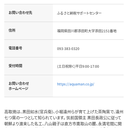
お問い合わせ先
ふるさと納税サポートセンター
住所
福岡県田川郡添田町大字添田2151番地
電話番号
093-383-0320
受付時間
(土日祝除く)平日9:00-17:00
お問い合わせ
https://aquaman.co.jp/
ホームページ
高取焼は、黒田如水(官兵衛)、小堀遠州らが育て上げた茶陶窯で、遠州
七つ窯の一つとして知られています。 筑前国領主 黒田長政公に従って
朝鮮より渡来した名工、八山親子は直方市鷹取山の麓、永満宅間に開