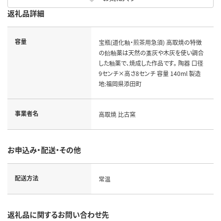
返礼品詳細
容量
宝瓶(道化釉・煎茶用急須) 高取焼の特徴
の飴釉薬は天然の藁灰や木灰を使い調合
した釉薬で、焼成した作品です。 陶器 口径
9センチ×高さ8センチ 容量 140ml 製造
地:福岡県添田町
事業者名
高取焼 比古窯
お申込み・配送・その他
配送方法
常温
返礼品に関するお問い合わせ先