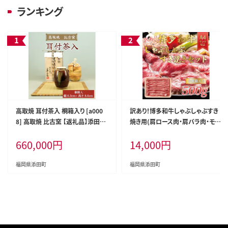
ランキング
高取焼 耳付茶入 桐箱入り [a000
訳あり！博多和牛しゃぶしゃぶすき
8] 高取焼 比古窯 【返礼品】添田町
焼き用(肩ロース肉・肩バラ肉・モモ
ふるさと納税
肉)500g [a0081] 株式会社Meat
660,000
円
14,000
円
Plus ※配送不可：離島【返礼品】添
田町 ふるさと納税
福岡県添田町
福岡県添田町