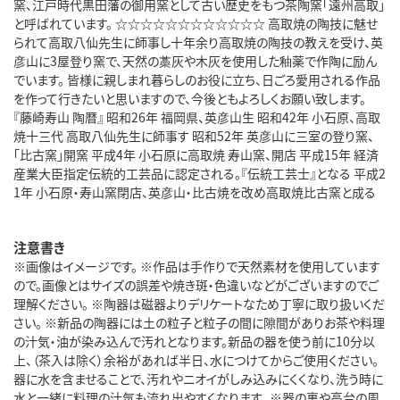
窯、江戸時代黒田藩の御用窯として古い歴史をもつ茶陶窯「遠州高取」
と呼ばれています。 ☆☆☆☆☆☆☆☆☆☆☆☆ 高取焼の陶技に魅せ
られて高取八仙先生に師事し十年余り高取焼の陶技の教えを受け、英
彦山に3屋登り窯で、天然の藁灰や木灰を使用した釉薬で作陶に励ん
でいます。 皆様に親しまれ暮らしのお役に立ち、日ごろ愛用される作品
を作って行きたいと思いますので、今後ともよろしくお願い致します。
『藤崎寿山 陶暦』 昭和26年 福岡県、英彦山生 昭和42年 小石原、高取
焼十三代 高取八仙先生に師事す 昭和52年 英彦山に三室の登り窯、
「比古窯」開窯 平成4年 小石原に高取焼 寿山窯、開店 平成15年 経済
産業大臣指定伝統的工芸品に認定される。『伝統工芸士』となる 平成2
1年 小石原・寿山窯閉店、英彦山・比古焼を改め高取焼比古窯と成る
注意書き
※画像はイメージです。 ※作品は手作りで天然素材を使用しています
ので。画像とはサイズの誤差や焼き斑・色違いなどがございますのでご
理解ください。 ※陶器は磁器よりデリケートなため丁寧に取り扱いくだ
さい。 ※新品の陶器には土の粒子と粒子の間に隙間がありお茶や料理
の汁気・油が染み込んで汚れとなります。新品の器を使う前に10分以
上、（茶入は除く）余裕があれば半日、水につけてからご使用ください。
器に水を含ませることで、汚れやニオイがしみ込みにくくなり、洗う時に
水と一緒に料理の汁気も流れ出やすくなります。 ※器の裏や高台の周