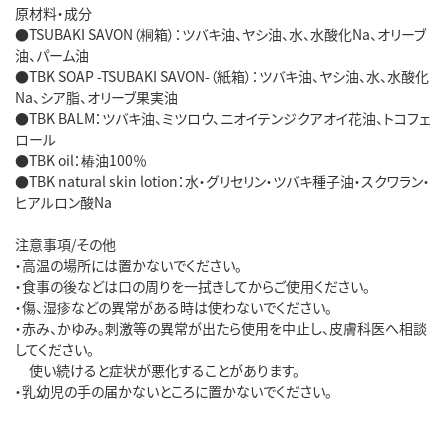
原材料・成分
●TSUBAKI SAVON（桐箱）：ツバキ油、ヤシ油、水、水酸化Na、オリーブ
油、パーム油
●TBK SOAP -TSUBAKI SAVON-（紙箱）：ツバキ油、ヤシ油、水、水酸化
Na、シア脂、オリーブ果実油
●TBK BALM：ツバキ油、ミツロウ、ニオイテンジクアオイ花油、トコフェ
ロール
●TBK oil：椿油100％
●TBK natural skin lotion：水・グリセリン・ツバキ種子油・スクワラン・
ヒアルロン酸Na
注意事項/その他
・高温の場所には置かないでください。
・食事の後などは口の周りを一拭きしてからご使用ください。
・傷、湿疹などの異常がある時は使わないでください。
・赤み、かゆみ。刺激等の異常が出たら使用を中止し、皮膚科医へ相談
してください。
使い続けると症状が悪化することがあります。
・乳幼児の手の届かないところに置かないでください。