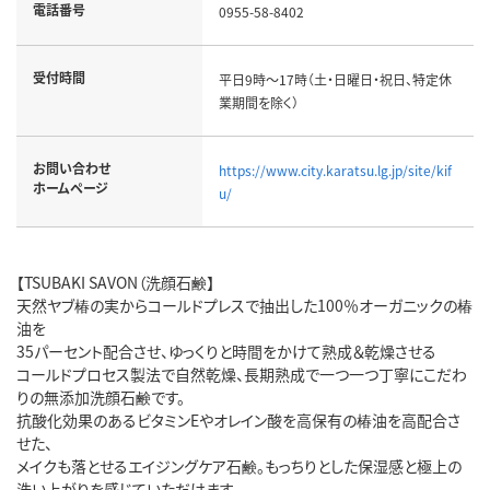
電話番号
0955-58-8402
受付時間
平日9時～17時（土・日曜日・祝日、特定休
業期間を除く）
お問い合わせ
https://www.city.karatsu.lg.jp/site/kif
ホームページ
u/
【TSUBAKI SAVON（洗顔石鹸】
天然ヤブ椿の実からコールドプレスで抽出した100％オーガニックの椿
油を
35パーセント配合させ、ゆっくりと時間をかけて熟成＆乾燥させる
コールドプロセス製法で自然乾燥、長期熟成で一つ一つ丁寧にこだわ
りの無添加洗顔石鹸です。
抗酸化効果のあるビタミンEやオレイン酸を高保有の椿油を高配合さ
せた、
メイクも落とせるエイジングケア石鹸。もっちりとした保湿感と極上の
洗い上がりを感じていただけます。