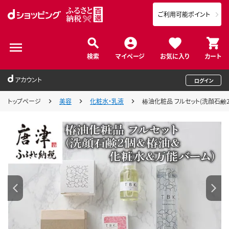
ご利用可能ポイント
検索
マイページ
お気に入り
カート
アカウント
ログイン
トップページ
美容
化粧水・乳液
椿油化粧品 フルセット(洗顔石鹸