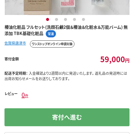
1
2
3
4
5
椿油化粧品 フルセット(洗顔石鹸2個＆椿油＆化粧水＆万能バーム) 無
添加 TBK基礎化粧品
常温
佐賀県唐津市
ワンストップオンライン申請対象
59,000
寄付金額
円
配送予定時期：
入金確認より2週間以内に発送いたします。 返礼品の発送時には
出荷お知らせメールをお送りしております。
0
レビュー
件
寄付へ進む