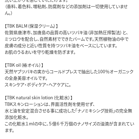
（香料、着色料、増粘剤、防腐剤などの添加剤は一切使用していませ
ん。）
【TBK BALM（保湿クリーム）】
佐賀県唐津市、加唐島の品質の高いツバキ油（非加熱圧搾製法）と、
ミツロウを配合し、自然素材でできたバームです。天然植物油の中で
皮膚の成分と近い性質を持つツバキ油をベースにしています。
お肌のうるおいを守り乾燥を防ぎます。
【TBK oil（椿オイル）】
天然ヤブツバキの実からコールドプレスで抽出した100％オーガニック
の全身美容オイルです。
スキンケア・ボディケア・ヘアケアに。
【TBK natural skin lotion（化粧水）】
TBKスキンローションは、界面活性剤を使用せず、
水と油を安定混合させる事に成功した「ナノミキシング技術」の完全無
添加化粧水。
この化粧水１mlの中に、５億６千万個のナノサイズの油滴が含まれてい
ます。