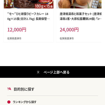
”モ～”ひと頑張りビーフカレー 18
唐津焼湯呑と和菓子セット (唐津焼
0g×15食(合計2.7kg) 長期保管
湯呑2客・大原松露饅頭24個) 「iro
簡単調理 欧風カレー
doriからつお土産セット」
12,000
円
24,000
円
佐賀県唐津市
佐賀県唐津市
ページ上部へ戻る
目的別に探す
ランキングから探す