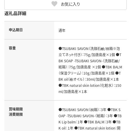
お気に入り
返礼品詳細
申込期日
通年
容量
●TSUBAKI SAVON（洗顔石鹸/桐箱※泡
立てネット付き）：75g/加唐島産×1個 ●T
BK SOAP -TSUBAKI SAVON-（洗顔石鹸/
紙箱）：75g/加唐島産 ×1個 ●TBK BALM
（保湿クリーム）：10g/加唐島産×1個 ●T
BK oil（椿オイル）：30ml/加唐島産×1本
●TBK natural skin lotion（化粧水）：150
ml/加唐島産×1本
賞味期限
●TSUBAKI SAVON（桐箱）：3年 ●TBK S
消費期限
OAP -TSUBAKI SAVON-（紙箱）：3年 ●TB
K Lip balm：1年 ●TBK BALM：3年 ●TB
K oil：１年 ●TBK natural skin lotion：開