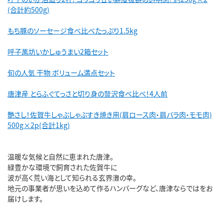
(合計約500g)
もち豚のソーセージ食べ比べたっぷり1.5kg
呼子萬坊いかしゅうまい2箱セット
旬の人気 干物 ボリューム満点セット
唐津産 とらふぐてっさと切り身の贅沢食べ比べ！4人前
艶さし！佐賀牛しゃぶしゃぶすき焼き用(肩ロース肉・肩バラ肉・モモ肉)
500g×2p(合計1kg)
温暖な気候と自然に恵まれた唐津。
緑豊かな環境で飼育された佐賀牛に
波が高く荒い海として知られる玄界灘の幸。
地元の事業者が思いを込めて作るハンバーグなど、唐津ならではをお
届けします。