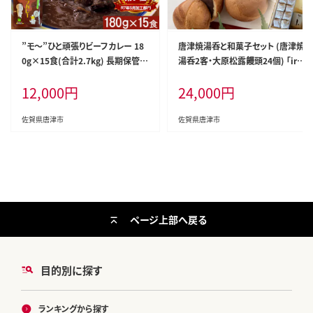
”モ～”ひと頑張りビーフカレー 18
唐津焼湯呑と和菓子セット (唐津焼
0g×15食(合計2.7kg) 長期保管
湯呑2客・大原松露饅頭24個) 「iro
簡単調理 欧風カレー
doriからつお土産セット」
12,000
円
24,000
円
佐賀県唐津市
佐賀県唐津市
ページ上部へ戻る
目的別に探す
ランキングから探す