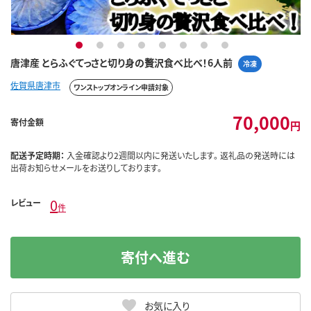
1
2
3
4
5
6
7
8
唐津産 とらふぐてっさと切り身の贅沢食べ比べ！6人前
冷凍
佐賀県唐津市
ワンストップオンライン申請対象
70,000
寄付金額
円
配送予定時期：
入金確認より2週間以内に発送いたします。 返礼品の発送時には
出荷お知らせメールをお送りしております。
0
レビュー
件
寄付へ進む
お気に入り