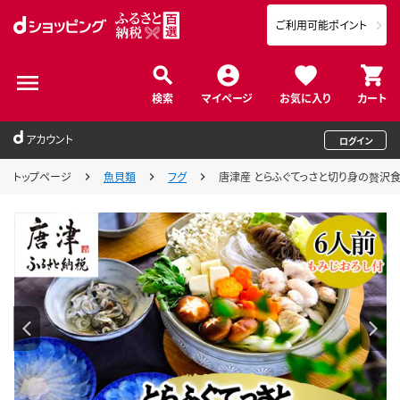
ご利用可能ポイント
検索
マイページ
お気に入り
カート
アカウント
ログイン
トップページ
魚貝類
フグ
唐津産 とらふぐてっさと切り身の贅沢食