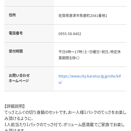
住所
佐賀県唐津市魚屋町2041番地1
電話番号
0955-58-8402
受付時間
平日9時～17時（土・日曜日・祝日、特定休
業期間を除く）
お問い合わせ
https://www.city.karatsu.lg.jp/site/kif
ホームページ
u/
【詳細説明】
てっさとふぐの切り身鍋のセットです。お一人様1パックのてっさをお楽し
み頂けるように、
1人前当たり1パックのてっさ付で、ボリューム感満載でご家族でお楽し
み頂けます。