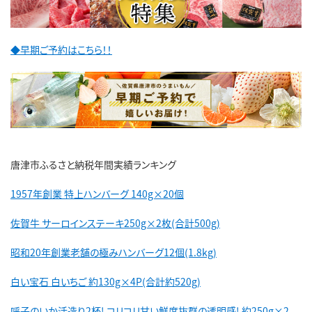
◆早期ご予約はこちら！！
唐津市ふるさと納税年間実績ランキング
1957年創業 特上ハンバーグ 140g×20個
佐賀牛 サーロインステーキ250g×2枚(合計500g)
昭和20年創業老舗の極みハンバーグ12個(1.8kg)
白い宝石 白いちご 約130g×4P(合計約520g)
呼子のいか活造り2杯! コリコリ甘い鮮度抜群の透明感! 約250g×2