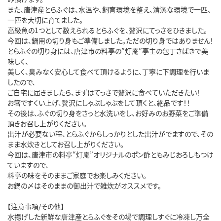
また、唐津産とらふぐは、水温や、飼育環境を整え、清潔な環境で一匹、
一匹を大切に育てました。
高級魚の1つとして数えられるとらふぐを、贅沢にてっさをひきました。
今回は、鍋用の切り身もご準備しました。ただの切り身ではありません！
とらふぐの切り身には、唐津市の料亭の”灯庵”亭主の包丁さばきで美
味しく、
美しく、臭みなく安心して食べて頂けるように、丁寧に下調理を行いま
したので、
ご自宅に届きましたら、まずはてっさで贅沢に食べていただきたい！
お箸ですくい上げ、贅沢にしゃぶしゃぶをして頂くと、絶品です！！
その後は、ふぐの切り身をさっと水洗いをし、お好みのお野菜をご準備
頂きお召し上がりください。
出汁が必要ない程、とらふぐからしっかりとした出汁がでますので、その
まま水炊きとしてお召し上がりください。
今回は、唐津市の料亭“灯庵”オリジナルのポン酢ともみじおろしもつけ
ていますので、
料亭の味をそのままご家庭でお楽しみください。
お鍋の〆はそのままの御出汁で雑炊がオススメです。
【注意事項/その他】
水揚げした新鮮な唐津産とらふぐをその場で調理しすぐに冷凍し万全