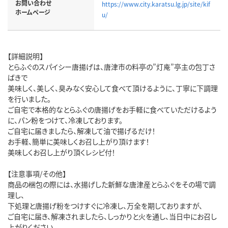
お問い合わせ
https://www.city.karatsu.lg.jp/site/kif
ホームページ
u/
【詳細説明】
とらふぐのスパイシー唐揚げは、唐津市の料亭の”灯庵”亭主の包丁さ
ばきで
美味しく、美しく、臭みなく安心して食べて頂けるように、丁寧に下調理
を行いました。
ご自宅で本格的なとらふぐの唐揚げをお手軽に食べていただけるよう
に、パン粉をつけて、冷凍しております。
ご自宅に届きましたら、解凍して油で揚げるだけ！
お手軽、簡単に美味しくお召し上がり頂けます！
美味しくお召し上がり頂くレシピ付！
【注意事項/その他】
商品の梱包の際には、水揚げした新鮮な唐津産とらふぐをその場で調
理し、
下処理と唐揚げ粉をつけすぐに冷凍し、万全を期しておりますが、
ご自宅に届き、解凍されましたら、しっかりと火を通し、当日中にお召し
上がりください。