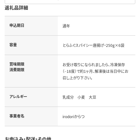
返礼品詳細
申込期日
通年
容量
とらふぐスパイシー唐揚げ・250g×6袋
賞味期限
お受け取りになられましたら、冷凍保存
消費期限
（−18度）で約1ヶ月、解凍後は当日中にお
召し上がり下さい。
アレルギー
乳成分 小麦 大豆
事業者名
irodoriからつ
お申込み・配送・その他