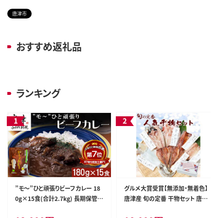
唐津市
おすすめ返礼品
ランキング
”モ～”ひと頑張りビーフカレー 18
グルメ大賞受賞【無添加・無着色】
0g×15食(合計2.7kg) 長期保管
唐津産 旬の定番 干物セット 唐津
簡単調理 欧風カレー
産 旬サバ干物 旬サバみりん 旬アジ