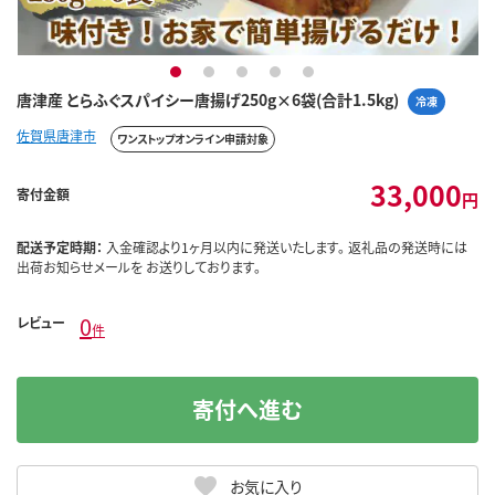
1
2
3
4
5
唐津産 とらふぐスパイシー唐揚げ250g×6袋(合計1.5kg)
冷凍
佐賀県唐津市
ワンストップオンライン申請対象
33,000
寄付金額
円
配送予定時期：
入金確認より1ヶ月以内に発送いたします。 返礼品の発送時には
出荷お知らせメールを お送りしております。
0
レビュー
件
寄付へ進む
お気に入り