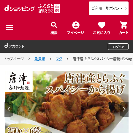
ご利用可能ポイント
検索
マイページ
お気に入り
カート
アカウント
ログイン
トップページ
魚貝類
フグ
唐津産 とらふぐスパイシー唐揚げ250g×6