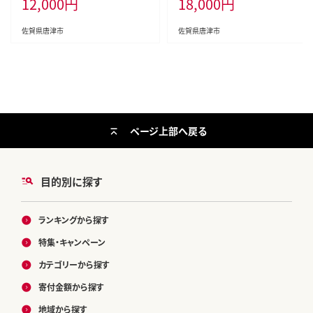
12,000
円
18,000
円
みりん 金時鯛一夜干し(旬の白身
魚干物) 呼子イカ スルメイカ一夜
干し トロあじ開き 6種8尾
佐賀県唐津市
佐賀県唐津市
ページ上部へ戻る
目的別に探す
ランキングから探す
特集・キャンペーン
カテゴリーから探す
寄付金額から探す
地域から探す