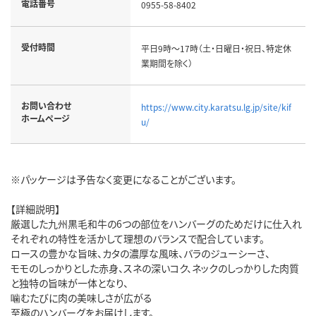
電話番号
0955-58-8402
受付時間
平日9時～17時（土・日曜日・祝日、特定休
業期間を除く）
お問い合わせ
https://www.city.karatsu.lg.jp/site/kif
ホームページ
u/
※パッケージは予告なく変更になることがございます。
【詳細説明】
厳選した九州黒毛和牛の6つの部位をハンバーグのためだけに仕入れ
それぞれの特性を活かして理想のバランスで配合しています。
ロースの豊かな旨味、カタの濃厚な風味、バラのジューシーさ、
モモのしっかりとした赤身、スネの深いコク、ネックのしっかりした肉質
と独特の旨味が一体となり、
噛むたびに肉の美味しさが広がる
至極のハンバーグをお届けします。