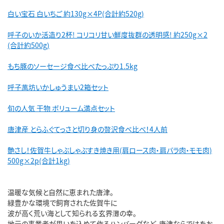
白い宝石 白いちご 約130g×4P(合計約520g)
呼子のいか活造り2杯! コリコリ甘い鮮度抜群の透明感! 約250g×2
(合計約500g)
もち豚のソーセージ食べ比べたっぷり1.5kg
呼子萬坊いかしゅうまい2箱セット
旬の人気 干物 ボリューム満点セット
唐津産 とらふぐてっさと切り身の贅沢食べ比べ！4人前
艶さし！佐賀牛しゃぶしゃぶすき焼き用(肩ロース肉・肩バラ肉・モモ肉)
500g×2p(合計1kg)
温暖な気候と自然に恵まれた唐津。
緑豊かな環境で飼育された佐賀牛に
波が高く荒い海として知られる玄界灘の幸。
地元の事業者が思いを込めて作るハンバーグなど、唐津ならではをお