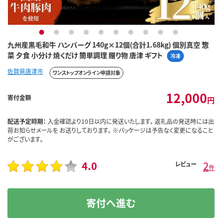
1
2
3
4
5
6
7
8
9
10
九州産黒毛和牛 ハンバーグ 140g×12個(合計1.68kg) 個別真空 惣
菜 夕食 小分け 焼くだけ 簡単調理 贈り物 唐津 ギフト
冷凍
佐賀県唐津市
ワンストップオンライン申請対象
12,000
寄付金額
円
配送予定時期：
入金確認より10日以内に発送いたします。 返礼品の発送時には出
荷お知らせメールを お送りしております。 ※パッケージは予告なく変更になること
がございます。
4.0
2
レビュー
件
寄付へ進む