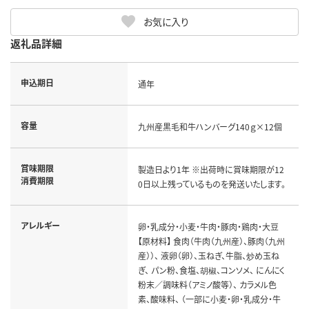
お気に入り
返礼品詳細
申込期日
通年
容量
九州産黒毛和牛ハンバーグ140ｇ×12個
賞味期限
製造日より1年 ※出荷時に賞味期限が12
消費期限
0日以上残っているものを発送いたします。
アレルギー
卵・乳成分・小麦・牛肉・豚肉・鶏肉・大豆
【原材料】 食肉（牛肉（九州産）、豚肉（九州
産））、 液卵（卵）、玉ねぎ、牛脂、炒め玉ね
ぎ、 パン粉、食塩、胡椒、コンソメ、 にんにく
粉末／調味料（アミノ酸等）、 カラメル色
素、酸味料、 （一部に小麦・卵・乳成分・牛