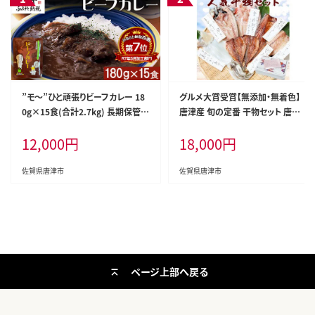
”モ～”ひと頑張りビーフカレー 18
グルメ大賞受賞【無添加・無着色】
0g×15食(合計2.7kg) 長期保管
唐津産 旬の定番 干物セット 唐津
簡単調理 欧風カレー
産 旬サバ干物 旬サバみりん 旬アジ
12,000
円
18,000
円
みりん 金時鯛一夜干し(旬の白身
魚干物) 呼子イカ スルメイカ一夜
干し トロあじ開き 6種8尾
佐賀県唐津市
佐賀県唐津市
ページ上部へ戻る