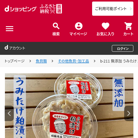
ご利用可能ポイント
検索
マイページ
お気に入り
カート
アカウント
ログイン
トップページ
魚貝類
その他魚貝・加工品
b-211 無添加 うみたけ