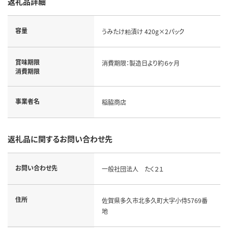
返礼品詳細
容量
うみたけ粕漬け 420g×2パック
賞味期限
消費期限：製造日より約６ヶ月
消費期限
事業者名
稲脇商店
返礼品に関するお問い合わせ先
お問い合わせ先
一般社団法人 たく２１
住所
佐賀県多久市北多久町大字小侍5769番
地