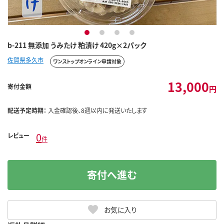
1
2
3
4
b-211 無添加 うみたけ 粕漬け 420g×2パック
佐賀県多久市
ワンストップオンライン申請対象
13,000
寄付金額
円
配送予定時期：
入金確認後、8週以内に発送いたします
0
レビュー
件
寄付へ進む
お気に入り