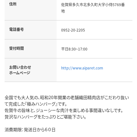
住所
佐賀県多久市北多久町大字小侍5769番
地
電話番号
0952-20-2205
受付時間
平日8:30~17:00
お問い合わせ
http://www.aiparet.com
ホームページ
全国でも大人気の、昭和20年開業の老舗織田精肉店がこだわり抜い
て完成した『極みハンバーグ』です。
佐賀牛の旨味と、ジューシーな肉汁を楽しめる事間違いなしです。
贅沢なハンバーグをたっぷりとご堪能下さい。
消費期限：発送日から６０日