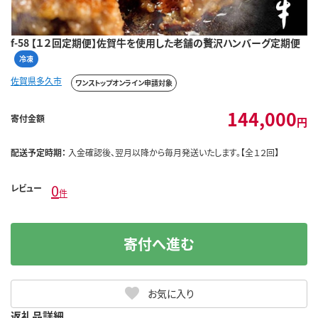
f-58 【１２回定期便】佐賀牛を使用した老舗の贅沢ハンバーグ定期便
冷凍
佐賀県多久市
ワンストップオンライン申請対象
144,000
寄付金額
円
配送予定時期：
入金確認後、翌月以降から毎月発送いたします。【全１２回】
0
レビュー
件
寄付へ進む
お気に入り
返礼品詳細