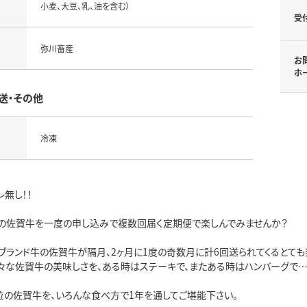
小麦、大豆、乳、油を含む）
受
弥川畜産
お
ホ
送・その他
冷凍
無し！！
の佐賀牛を一度の申し込みで複数回届く定期便で楽しんでみませんか？
ブランド牛の佐賀牛が隔月、2ヶ月に1度の奇数月に計6回送られてくるとても
々な佐賀牛の美味しさを、ある時はステーキで、またある時はハンバーグで…
位の佐賀牛を、いろんな食べ方で1年を通してご堪能下さい。