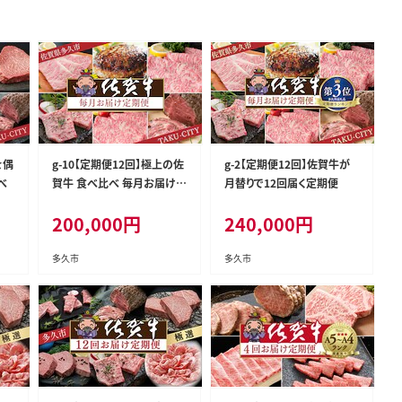
を偶
g-10【定期便12回】極上の佐
g-2【定期便12回】佐賀牛が
べ
賀牛 食べ比べ 毎月お届け
月替りで12回届く定期便
全12回 月替り 佐賀牛厳選
200,000
円
240,000
円
定期便
多久市
多久市