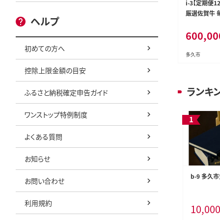
i-3【定期便
厳選佐賀牛 毎
ヘルプ
回
600,00
初めての方へ
多久市
控除上限金額の目安
ランキ
ふるさと納税確定申告ガイド
ワンストップ特例制度
よくある質問
お知らせ
b-9 多久
お問い合わせ
利用規約
10,00