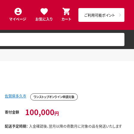
ご利用可能ポイント
マイページ
お気に入り
カート
佐賀県多久市
ワンストップオンライン申請対象
100,000
寄付金額
円
配送予定時期：
入金確認後、翌月以降の奇数月に対象の品を発送いたします