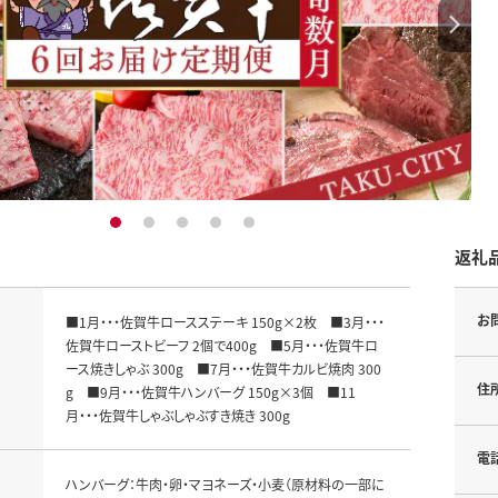
1
2
3
4
5
返礼
お
■1月・・・佐賀牛ロースステーキ 150g×2枚 ■3月・・・
佐賀牛ローストビーフ 2個で400g ■5月・・・佐賀牛ロ
ース焼きしゃぶ 300g ■7月・・・佐賀牛カルビ焼肉 300
住
g ■9月・・・佐賀牛ハンバーグ 150g×3個 ■11
月・・・佐賀牛しゃぶしゃぶすき焼き 300g
電
ハンバーグ：牛肉・卵・マヨネーズ・小麦（原材料の一部に