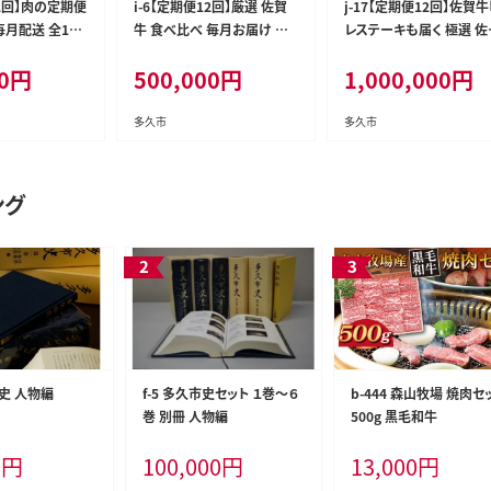
12回】肉の定期便
i-6【定期便12回】厳選 佐賀
j-17【定期便12回】佐賀
月配送 全12
牛 食べ比べ 毎月お届け 月
レステーキも届く 極選 佐
替り 佐賀牛定期便 全12回
牛 定期便 毎月お届け 全1
0
円
500,000
円
1,000,000
円
回
多久市
多久市
ング
市史 人物編
f-5 多久市史セット １巻～６
b-444 森山牧場 焼肉セ
巻 別冊 人物編
500g 黒毛和牛
0
円
100,000
円
13,000
円