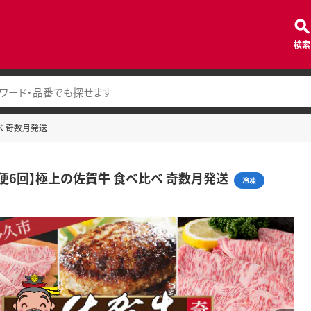
検索
べ 奇数月発送
定期便6回】極上の佐賀牛 食べ比べ 奇数月発送
冷凍