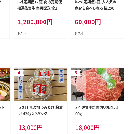
牛ヒ
j-2【定期便12回】肉の定期便
k-25【定期便4回】大人気の
賀
極選佐賀牛 毎月配送 全12
赤身も食べられる 極上の佐
2
回
賀牛 全4回 定期便
1,200,000
円
60,000
円
多久市
多久市
ット
b-211 無添加 うみたけ 粕漬
z-4 佐賀牛焼肉切り落とし 5
け 420g×2パック
00g
13,000
円
18,000
円