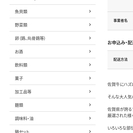
魚貝類
事業者名
野菜類
卵（鶏、烏骨鶏等）
お申込み・配
お酒
配送方法
飲料類
菓子
佐賀牛にハズレ
加工品等
そんな大人気
麺類
佐賀県が誇る
厳選された様
調味料・油
いろいろな部
鍋セット