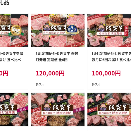
礼品
便6回】佐賀牛を偶
f-8【定期便6回】佐賀牛 奇数
f-84【定期便6回】佐賀牛
届け 食べ比べ
月発送 定期便 全6回
数月に6回お届け 食べ比
0
円
120,000
円
100,000
円
多久市
多久市