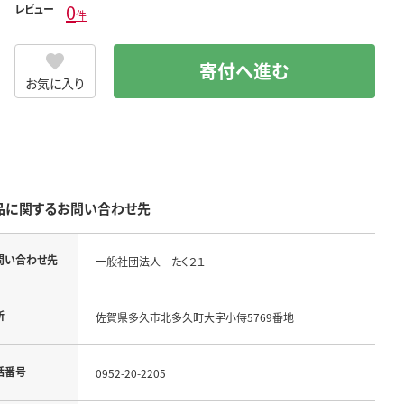
0
レビュー
件
寄付へ進む
お気に入り
品に関するお問い合わせ先
問い合わせ先
一般社団法人 たく２１
所
佐賀県多久市北多久町大字小侍5769番地
話番号
0952-20-2205