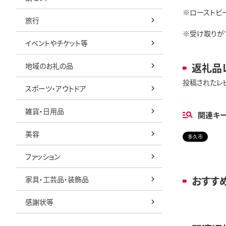
※ローストビ
旅行
※受け取りが
イベントやチケット等
地域のお礼の品
返礼品
投稿されたレ
スポーツ・アウトドア
雑貨・日用品
関連キ
美容
多久市
ファッション
おすす
家具・工芸品・装飾品
感謝状等