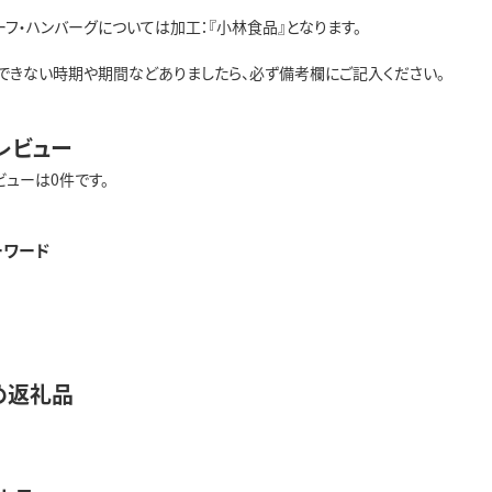
ーフ・ハンバーグについては加工：『小林食品』となります。
できない時期や期間などありましたら、必ず備考欄にご記入ください。
レビュー
ビューは0件です。
ーワード
め返礼品