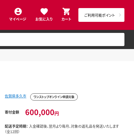
ご利用可能ポイント
マイページ
お気に入り
カート
佐賀県多久市
ワンストップオンライン申請対象
600,000
寄付金額
円
配送予定時期：
入金確認後、翌月より毎月、対象の返礼品を発送いたします
（全12回）