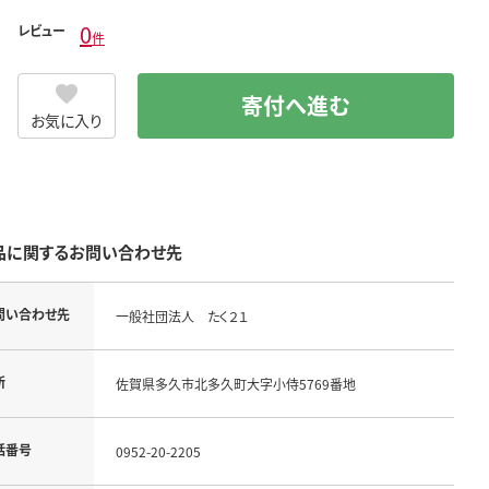
0
レビュー
件
寄付へ進む
お気に入り
品に関するお問い合わせ先
問い合わせ先
一般社団法人 たく２１
所
佐賀県多久市北多久町大字小侍5769番地
話番号
0952-20-2205