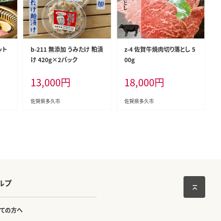
ット
b-211 無添加 うみたけ 粕漬
z-4 佐賀牛焼肉切り落とし 5
け 420g×2パック
00g
13,000
円
18,000
円
佐賀県多久市
佐賀県多久市
ルプ
ての方へ