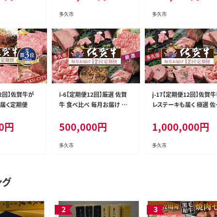
多久市
多久市
12回】佐賀牛が
i-6【定期便12回】厳選 佐賀
j-17【定期便12回】佐賀
回届く定期便
牛 食べ比べ 毎月お届け 月
レステーキも届く 極選 佐
替り 佐賀牛定期便 全12回
牛 定期便 毎月お届け 全1
0
円
500,000
円
1,000,000
円
回
多久市
多久市
ング