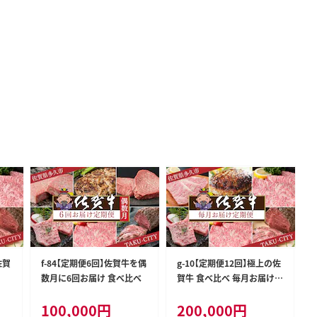
佐賀
f-84【定期便6回】佐賀牛を偶
g-10【定期便12回】極上の佐
数月に6回お届け 食べ比べ
賀牛 食べ比べ 毎月お届け
全12回 月替り 佐賀牛厳選
100,000
円
200,000
円
定期便