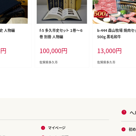
市史 人物編
f-5 多久市史セット １巻～６
b-444 森山牧場 焼肉セ
巻 別冊 人物編
500g 黒毛和牛
0
円
100,000
円
13,000
円
佐賀県多久市
佐賀県多久市
ヘ
マイページ
初め