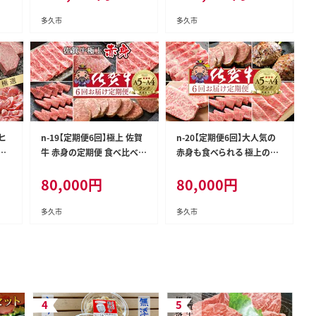
多久市
多久市
牛ヒ
n-19【定期便6回】極上 佐賀
n-20【定期便6回】大人気の
賀
牛 赤身の定期便 食べ比べ
赤身も食べられる 極上の佐
2
偶数月配送 全6回 定期便
賀牛 奇数月発送 全6回
80,000
円
80,000
円
多久市
多久市