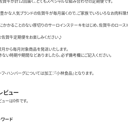
佐賀牛が計12回届く、とてもスペシャルな組み合わせの定期便です。
ン豊かな人気ブランドの佐賀牛が毎月届くので、ご家族でいろいろなお肉料理
にかかることのない厚切りのサーロインステーキをはじめ、佐賀牛のロースト
な佐賀牛定期便をお楽しみください♪
翌月から毎月対象商品を発送いたします。
きない時期や期間などありましたら、必ず備考欄にご記入ください。
フ・ハンバーグについては加工：『小林食品』となります。
レビュー
ビューは0件です。
ーワード