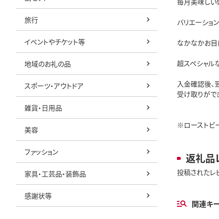
毎月美味しい
旅行
バリエーショ
イベントやチケット等
なかなかお目
超スペシャル
地域のお礼の品
入金確認後、
スポーツ・アウトドア
受け取りがで
雑貨・日用品
※ローストビー
美容
ファッション
返礼品
投稿されたレ
家具・工芸品・装飾品
感謝状等
関連キ