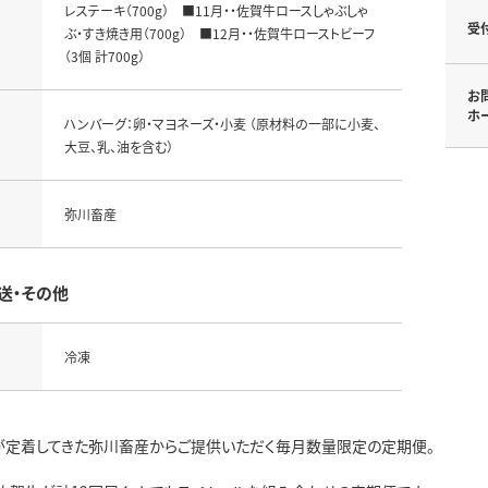
レステーキ（700g） ■11月・・佐賀牛ロースしゃぶしゃ
受
ぶ・すき焼き用（700g） ■12月・・佐賀牛ローストビーフ
（3個 計700g）
お
ホ
ハンバーグ：卵・マヨネーズ・小麦 （原材料の一部に小麦、
大豆、乳、油を含む）
弥川畜産
送・その他
冷凍
が定着してきた弥川畜産からご提供いただく毎月数量限定の定期便。