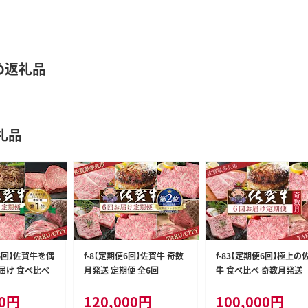
め返礼品
礼品
便6回】佐賀牛を偶
f-8【定期便6回】佐賀牛 奇数
f-83【定期便6回】極上の
届け 食べ比べ
月発送 定期便 全6回
牛 食べ比べ 奇数月発送
0
円
120,000
円
100,000
円