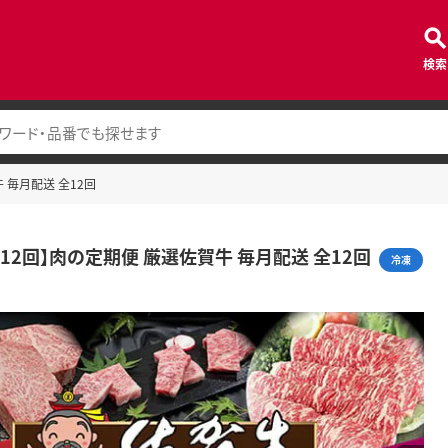
検索
牛 毎月配送 全12回
便12回】肉の定期便 厳選佐賀牛 毎月配送 全12回
冷凍