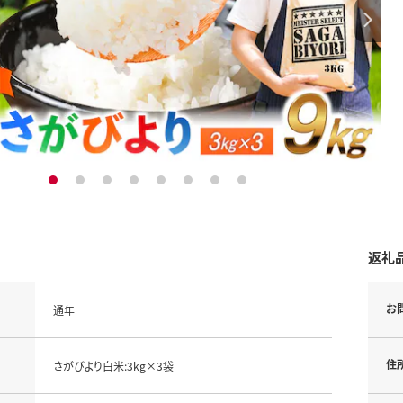
1
2
3
4
5
6
7
8
返礼
お
通年
住
さがびより白米:3kg×3袋