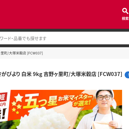
検索
里町/大塚米穀店 [FCW037]
がびより 白米 9kg 吉野ヶ里町/大塚米穀店 [FCW037]