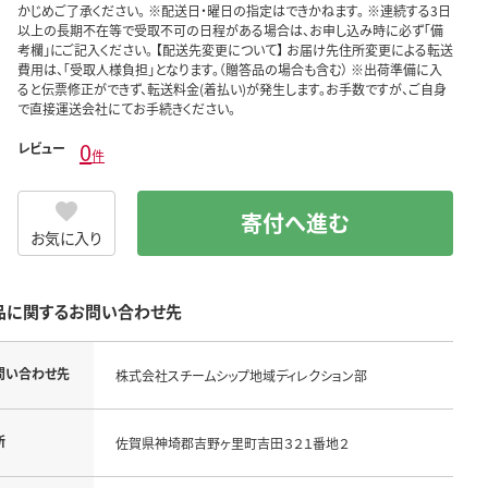
かじめご了承ください。 ※配送日・曜日の指定はできかねます。 ※連続する3日
以上の長期不在等で受取不可の日程がある場合は、お申し込み時に必ず「備
考欄」にご記入ください。 【配送先変更について】 お届け先住所変更による転送
費用は、「受取人様負担」となります。（贈答品の場合も含む） ※出荷準備に入
ると伝票修正ができず、転送料金(着払い)が発生します。お手数ですが、ご自身
で直接運送会社にてお手続きください。
0
レビュー
件
寄付へ進む
お気に入り
品に関するお問い合わせ先
問い合わせ先
株式会社スチームシップ地域ディレクション部
所
佐賀県神埼郡吉野ヶ里町吉田３２１番地２