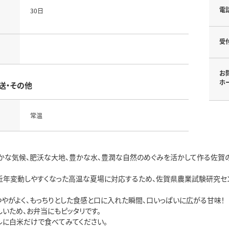
電
30日
受
お
ホ
送・その他
常温
かな気候、肥沃な大地、豊かな水、豊潤な自然のめぐみを活かして作る佐賀の
近年変動しやすくなった高温な夏場に対応するため、佐賀県農業試験研究セン
つやがよく、もっちりとした食感と口に入れた瞬間、口いっぱいに広がる甘味！
しいため、お弁当にもピッタリです。
ルに白米だけで食べてみてください。