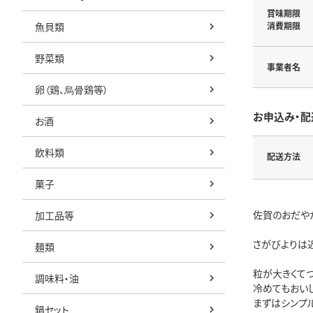
賞味期限
魚貝類
消費期限
野菜類
事業者名
卵（鶏、烏骨鶏等）
お申込み・配
お酒
飲料類
配送方法
菓子
佐賀のおだや
加工品等
さがびよりは
麺類
粒が大きくて
調味料・油
冷めてもおい
まずはシンプ
鍋セット