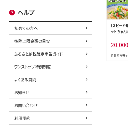
ヘルプ
【スピード
初めての方へ
ット ちゃん
セット (各4
控除上限金額の目安
20,00
皿うどん ち
吉野ケ里町
ふるさと納税確定申告ガイド
[FBI004]
佐賀県吉野ヶ
ワンストップ特例制度
よくある質問
お知らせ
お問い合わせ
利用規約