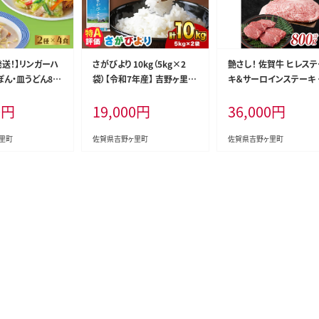
発送！】リンガーハ
さがびより 10kg（5kg×2
艶さし！ 佐賀牛 ヒレス
ぽん・皿うどん8食
袋）【令和7年産】 吉野ヶ里
キ＆サーロインステーキ 
食)| チャンポン
町/増田米穀 [FBM018]
べ比べ セット 計800g （
0
円
19,000
円
36,000
円
ゃんぽん麺 冷凍 |
150g×2枚・サーロイン2
/リンガーフーズ
g×2枚） 吉野ヶ里町 [FD
23] ヒレ サーロイン ス
里町
佐賀県吉野ヶ里町
佐賀県吉野ヶ里町
キ 国産牛 和牛 黒毛和牛
れ さーろいん すてーき