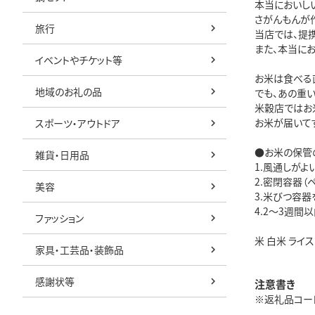
本当においし
さがんもんが
旅行
当店では、提
また、本当に
イベントやチケット等
お米は食べる
地域のお礼の品
でも、あの重
米穀店ではお
お米が届いて
スポーツ・アウトドア
●お米の保管
雑貨・日用品
1.風通しがよ
2.密閉容器（
美容
3.米びつ容器
4.2～3週間
ファッション
米 白米 ライ
家具・工芸品・装飾品
感謝状等
注意書き
※返礼品コード: