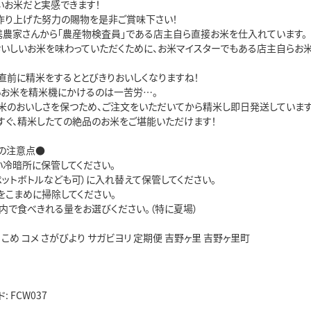
いお米だと実感できます！
作り上げた努力の賜物を是非ご賞味下さい！
携農家さんから「農産物検査員」である店主自ら直接お米を仕入れています。
おいしいお米を味わっていただくために、お米マイスターでもある店主自らお米
直前に精米をするととびきりおいしくなりますね！
いお米を精米機にかけるのは一苦労…。
米のおいしさを保つため、ご注文をいただいてから精米し即日発送しています
すぐ、精米したての絶品のお米をご堪能いただけます！
の注意点●
い冷暗所に保管してください。
ペットボトルなども可）に入れ替えて保管してください。
をこまめに掃除してください。
以内で食べきれる量をお選びください。（特に夏場）
ス こめ コメ さがびより サガビヨリ 定期便 吉野ヶ里 吉野ヶ里町
 FCW037