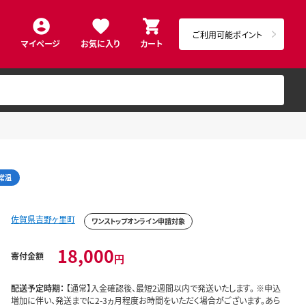
ご利用可能ポイント
マイページ
お気に入り
カート
常温
佐賀県吉野ヶ里町
ワンストップオンライン申請対象
18,000
寄付金額
円
配送予定時期：
【通常】入金確認後、最短2週間以内で発送いたします。 ※申込
増加に伴い、発送までに2-3ヵ月程度お時間をいただく場合がございます。あら