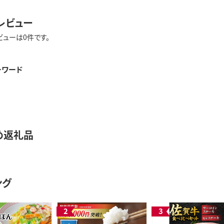
レビュー
ビューは0件です。
ーワード
め返礼品
ング