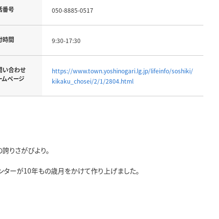
話番号
050-8885-0517
付時間
9:30-17:30
問い合わせ
https://www.town.yoshinogari.lg.jp/lifeinfo/soshiki/
ームページ
kikaku_chosei/2/1/2804.html
誇りさがびより。
ターが10年もの歳月をかけて作り上げました。