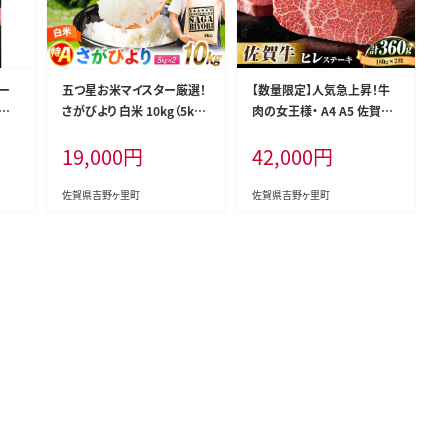
テー
五つ星お米マイスター厳選！
【数量限定】人気急上昇！牛
食
さがびより 白米 10kg（5kg
肉の女王様・ A4 A5 佐賀牛
ヒレ
×2袋） 吉野ヶ里町/大塚米
ヒレステーキ 180g×2枚 合
19,000
円
42,000
円
50
穀店 [FCW046]
計360g 2人前 吉野ヶ里町/
B0
石丸食肉産業 [FBX003]
テー
佐賀県吉野ヶ里町
佐賀県吉野ヶ里町
 ひ