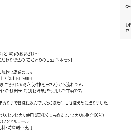
受
お
ホ
」と「糀」のあまざけ～
こだわり製法の『こだわりの甘酒』３本セット
、焼物と農業のまち
山間部上内野棚田
源に祀られる洞穴（水神竜王さん）から流れでる、
育った棚田米「特別栽培米」を使用した甘酒です。
年寄りまで皆様に飲んでいただきたく、甘さ控えめに造りました。
わり、ヒノヒカリ使用（原料米に占めるヒノヒカリの割合60％）
のノンアルコール
色料・防腐剤不使用