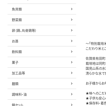
魚貝類
野菜類
卵（鶏、烏骨鶏等）
お酒
～「特別栽培米
こだわり米と
飲料類
佐賀県有田町
菓子
栽培地は同町
国見山系の水
加工品等
清らかな水で
お子様からお
麺類
★味へのこだ
調味料・油
★子供も安心
★保存料・着
鍋セット