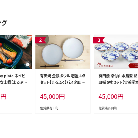
ング
y plate ネイビ
有田焼 金銀ボウル 箸置 4点
有田焼 染付山水鮑型 銘
れな土鍋【まるぶ
セット【まるふく】パスタ皿 メ
皿揃 5枚セット【賞美堂
 河瀬璃菜 コラボ
インディッシュ ボウル ゴー
店】器 うつわ 食器 5枚 
0
円
45,000
円
45,000
円
器具 キッチン用品
ルド シルバー モダンなパス
ト 染付 あわび アワビ 皿
.5万円 aw019
タ皿 シンプル箸置 ペアパス
皿 bb020
タ皿 結婚祝 贈り物 ギフト 金
佐賀県有田町
佐賀県有田町
銀箸置 かわいい箸置 4500
0円 aq052