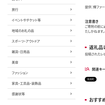
提供：輝ファ
旅行
イベントやチケット等
注意書き
ご寄附の前に
地域のお礼の品
たしかねます
スポーツ・アウトドア
返礼品
雑貨・日用品
投稿されたレ
美容
関連キ
ファッション
有田町
家具・工芸品・装飾品
感謝状等
おすす