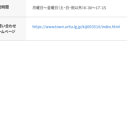
付時間
月曜日～金曜日（土・日・祝以外）8：30～17：15
問い合わせ
https://www.town.arita.lg.jp/kiji003516/index.html
ームページ