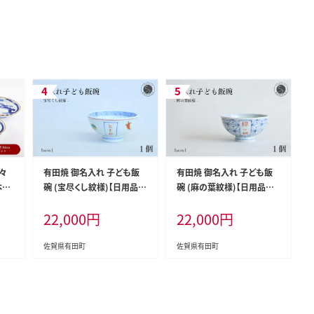
々
有田焼 御名入れ 子ども飯
有田焼 御名入れ 子ども飯
本
碗 (宝尽くし紋様)【日用品店
碗 (麻の葉紋様)【日用品店b
セッ
bowl】茶碗 茶わん ちゃわん
owl】茶碗 茶わん ちゃわん
22,000
円
22,000
円
 取
ご飯茶碗 飯碗 姫茶碗 子ど
ご飯茶碗 飯碗 姫茶碗 子ど
も茶碗 小さめ 名入れ ギフト
も茶碗 小さめ 名入れ ギフト
プレゼント 出産祝い お祝い
プレゼント 出産祝い お祝い
佐賀県有田町
佐賀県有田町
お食い初め ハレの日 zd008
お食い初め ハレの日 zd009