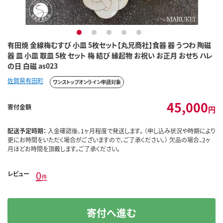
1
2
3
4
5
有田焼 金線梅むすび 小皿 5枚セット【丸兄商社】食器 器 うつわ 陶磁
器 皿 小皿 取皿 5枚 セット 梅 結び 縁起物 お祝い お正月 おせち ハレ
の日 白磁 as023
佐賀県有田町
ワンストップオンライン申請対象
45,000
寄付金額
円
配送予定時期：
入金確認後、1ヶ月程度で発送します。 （申し込み状況や時期により
更にお時間をいただく場合がございますので、ご了承ください。） 欠品の場合、2ヶ
月ほどお時間を頂戴します。ご了承ください。
0
レビュー
件
寄付へ進む