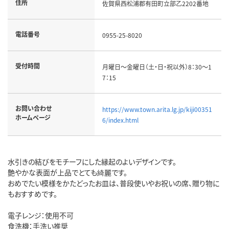
住所
佐賀県西松浦郡有田町立部乙2202番地
電話番号
0955-25-8020
受付時間
月曜日～金曜日（土・日・祝以外）8：30～1
7：15
お問い合わせ
https://www.town.arita.lg.jp/kiji00351
ホームページ
6/index.html
水引きの結びをモチーフにした縁起のよいデザインです。
艶やかな表面が上品でとても綺麗です。
おめでたい模様をかたどったお皿は、普段使いやお祝いの席、贈り物に
もおすすめです。
電子レンジ：使用不可
食洗機：手洗い推奨