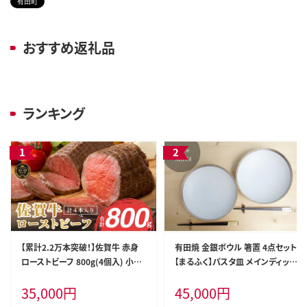
有田町
おすすめ返礼品
ランキング
【累計2.2万本突破！】佐賀牛 赤身
有田焼 金銀ボウル 箸置 4点セット
ローストビーフ 800g(4個入) 小分
【まるふく】パスタ皿 メインディッシ
け 冷凍【有田まちづくり公社】牛肉
ュ ボウル ゴールド シルバー モダ
35,000
円
45,000
円
真空パック 黒毛和牛 和牛 牛肉 国
ンなパスタ皿 シンプル箸置 ペアパ
産 ローストビーフ ろーすとびーふ
スタ皿 結婚祝 贈り物 ギフト 金銀