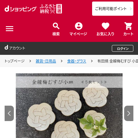
ご利用可能ポイント
検索
マイページ
お気に入り
カート
アカウント
ログイン
トップページ
雑貨・日用品
食器・グラス
有田焼 金線梅むすび 小皿 