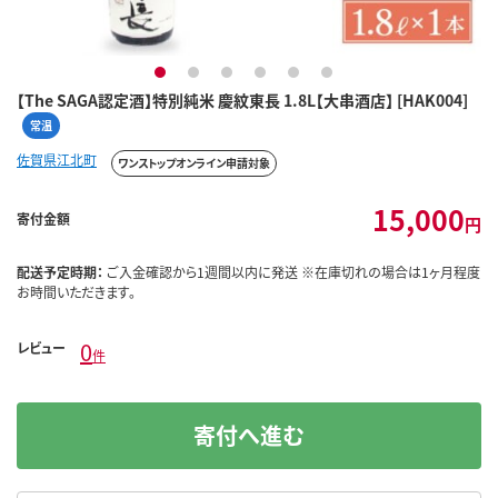
1
2
3
4
5
6
【The SAGA認定酒】特別純米 慶紋東長 1.8L【大串酒店】 [HAK004]
常温
佐賀県江北町
ワンストップオンライン申請対象
15,000
寄付金額
円
配送予定時期：
ご入金確認から1週間以内に発送 ※在庫切れの場合は1ヶ月程度
お時間いただきます。
0
レビュー
件
寄付へ進む