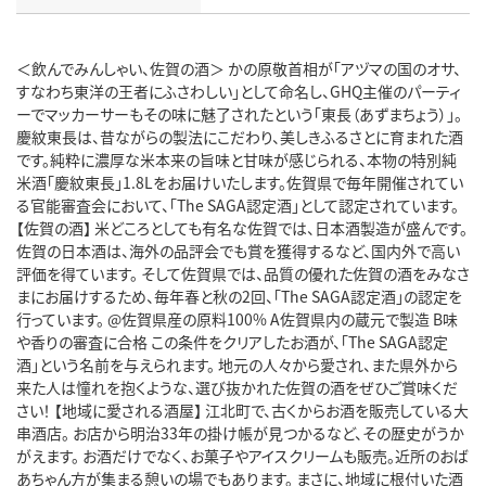
＜飲んでみんしゃい、佐賀の酒＞ かの原敬首相が「アヅマの国のオサ、
すなわち東洋の王者にふさわしい」として命名し、GHQ主催のパーティ
ーでマッカーサーもその味に魅了されたという「東長（あずまちょう）」。
慶紋東長は、昔ながらの製法にこだわり、美しきふるさとに育まれた酒
です。純粋に濃厚な米本来の旨味と甘味が感じられる、本物の特別純
米酒「慶紋東長」1.8Lをお届けいたします。佐賀県で毎年開催されてい
る官能審査会において、「The SAGA認定酒」として認定されています。
【佐賀の酒】 米どころとしても有名な佐賀では、日本酒製造が盛んです。
佐賀の日本酒は、海外の品評会でも賞を獲得するなど、国内外で高い
評価を得ています。 そして佐賀県では、品質の優れた佐賀の酒をみなさ
まにお届けするため、毎年春と秋の2回、「The SAGA認定酒」の認定を
行っています。 @佐賀県産の原料100% A佐賀県内の蔵元で製造 B味
や香りの審査に合格 この条件をクリアしたお酒が、「The SAGA認定
酒」という名前を与えられます。 地元の人々から愛され、また県外から
来た人は憧れを抱くような、選び抜かれた佐賀の酒をぜひご賞味くだ
さい！ 【地域に愛される酒屋】 江北町で、古くからお酒を販売している大
串酒店。 お店から明治33年の掛け帳が見つかるなど、その歴史がうか
がえます。 お酒だけでなく、お菓子やアイスクリームも販売。近所のおば
あちゃん方が集まる憩いの場でもあります。 まさに、地域に根付いた酒