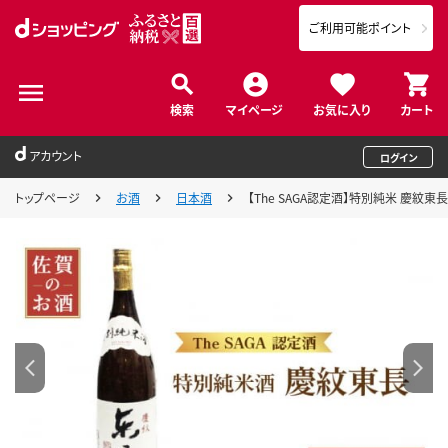
ご利用可能ポイント
検索
マイページ
お気に入り
カート
アカウント
ログイン
トップページ
お酒
日本酒
【The SAGA認定酒】特別純米 慶紋東長 1