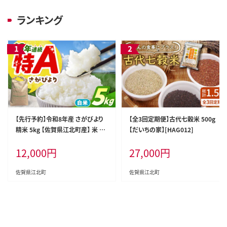
ランキング
【先行予約】令和8年産 さがびより
【全3回定期便】古代七穀米 500g
精米 5kg 【佐賀県江北町産】 米 白
【だいちの家】[HAG012]
米 [HAF030]
12,000
円
27,000
円
佐賀県江北町
佐賀県江北町