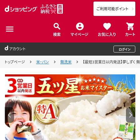
ご利用可能ポイント
検索
マイページ
お気に入り
カート
アカウント
ログイン
トップページ
米・パン
無洗米
【最短3営業日以内発送】夢しずく 無洗