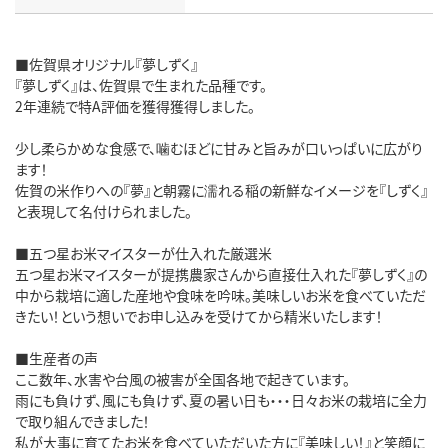
■佐賀県オリジナル『夢しずく』
『夢しずく』は、佐賀県で生まれた品種です。
2年連続で特A評価を獲得獲得しました。
少し柔らかめな食感で、噛むほどに甘みと旨みが口いっぱいに広がり
ます！
佐賀の米作りへの『夢』と朝霧に濡れる稲の新鮮なイメージを『しずく』
と表現して名付けられました。
■五つ星お米マイスターが仕入れた厳選米
五つ星お米マイスターが提携農家さんから直接仕入れた『夢しずく』の
中から栽培に適した産地や食味を吟味。美味しいお米を食べていただ
きたい！という想いでお申し込みを受けてから精米いたします！
■生産者の声
ここ数年、水害や台風の被害が全国各地で起きています。
雨にも負けず、風にも負けず、夏の暑い日も・・・日々お米の栽培に全力
で取り組んできました！
私が大事に育てたお米を食べていただいた方に『美味しい！』と笑顔に