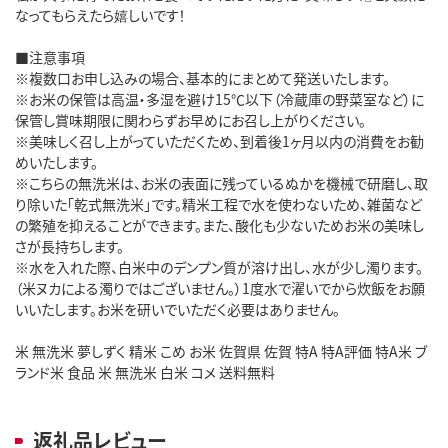
なってもらえたら嬉しいです！
■注意事項
※複数口お申し込みの場合、基本的にまとめて発送いたします。
※お米の保管は高温・多湿を避け15℃以下（冷蔵庫の野菜室など）に
保管し賞味期限に関わらずお早めにお召し上がりください。
※美味しく召し上がっていただくため、到着後1ヶ月以内の消費をお勧
めいたします。
※こちらの無洗米は、お米の表面に残っているぬかを機械で研磨し、取
り除いた「乾式無洗米」です。精米工程で水を使わないため、雑菌など
の繁殖を抑えることができます。また、酸化も少ないためお米の美味し
さが長持ちします。
※水を入れた際、白米中のデンプン質が溶け出し、水が少し濁ります。
（米ヌカによる濁りではございません。）1度水で濯いでから炊飯をお願
いいたします。お米を研いでいただく必要はありません。
米 無洗米 夢しずく 精米 こめ お米 佐賀県 佐賀 特A 特A評価 特A米 ブ
ランド米 食品 米 無洗米 白米 コメ 送料無料
返礼品レビュー