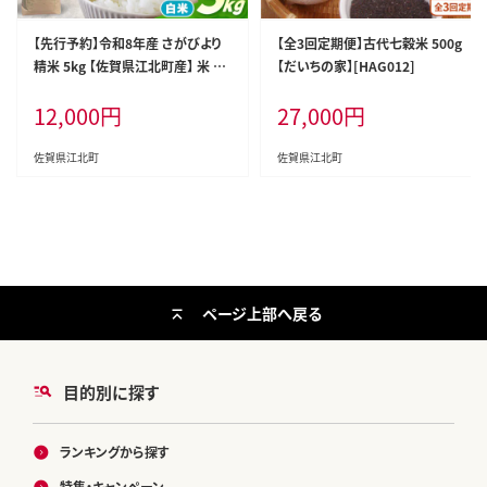
【先行予約】令和8年産 さがびより
【全3回定期便】古代七穀米 500g
精米 5kg 【佐賀県江北町産】 米 白
【だいちの家】[HAG012]
米 [HAF030]
12,000
円
27,000
円
佐賀県江北町
佐賀県江北町
ページ上部へ戻る
目的別に探す
ランキングから探す
特集・キャンペーン