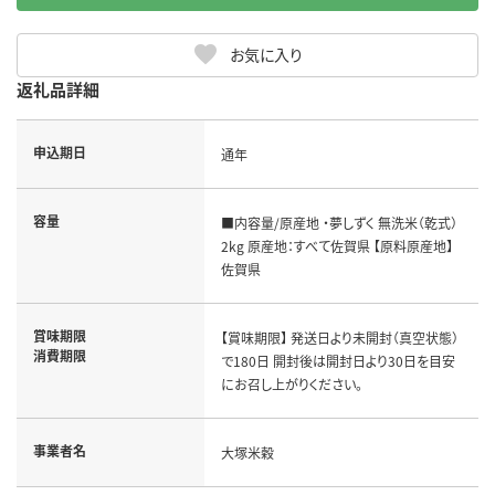
お気に入り
返礼品詳細
申込期日
通年
容量
■内容量/原産地 ・夢しずく 無洗米（乾式）
2kg 原産地：すべて佐賀県 【原料原産地】
佐賀県
賞味期限
【賞味期限】 発送日より未開封（真空状態）
消費期限
で180日 開封後は開封日より30日を目安
にお召し上がりください。
事業者名
大塚米穀