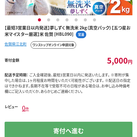
1
2
3
4
5
6
7
【最短3営業日以内発送】夢しずく 無洗米 2kg（真空パック）【五つ星お
米マイスター厳選】米 佐賀 [HBL090]
常温
佐賀県江北町
ワンストップオンライン申請対象
5,000
寄付金額
円
配送予定時期：
ご入金確認後、最短3営業日以内に発送いたします。 ※寄附が集
中した場合は、1ヶ月程度お時間をいただく可能性がございます。 ※配送日の指定
はできかねます。長期不在等で受取不可の日程がある場合は、お申し込み時備考
欄にご記入いただくか、あらかじめご連絡ください。
0
レビュー
件
寄付へ進む