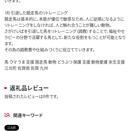
いきます。
（4）引退した競走馬のリトレーニング
競走馬は基本的に、本能が優位で敏感なため、人に従順になるように
リトレーニングをしなければ、人と触れ合うことが難しい動物。
さがけいばを引退した馬をリトレーニング（調教）することで、福祉やセ
ラピーの分野で活躍する馬として、新たな役割をもつことが可能となり
ます。
その為の調教費や仕組みづくりに役立てていきます。
馬 ウマ うま 支援 競走馬 動物 どうぶつ 保護 支援 動物愛護 余生支援
江北町 佐賀県 佐賀 九州
返礼品レビュー
投稿されたレビューは0件です。
関連キーワード
江北町