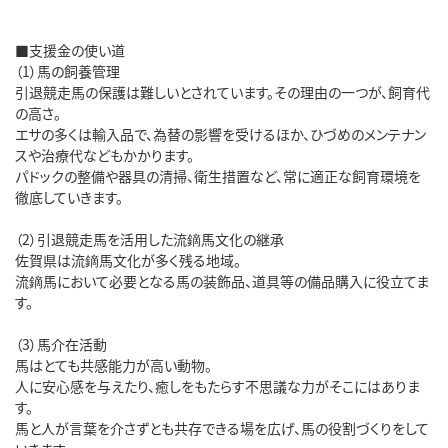
■支援金の使い道
（1）馬の飼養管理
引退競走馬の保護は難しいとされています。その理由の一つが、飼育代
の高さ。
エサの多くは輸入品で、為替の影響を受けるほか、ひづめのメンテナン
スや治療代などもかかります。
パドックの整備や器具の清掃、衛生措置など、常に適正な飼育環境を
徹底していきます。
（2）引退競走馬を活用した流鏑馬文化の継承
佐賀県は流鏑馬文化が多く残る地域。
流鏑馬において必要となる馬の装飾品、道具等の備品購入に役立てま
す。
（3）馬介在活動
馬はとても共感能力が高い動物。
人に安心感を与えたり、癒しをもたらす不思議な力がそこにはありま
す。
馬と人が言葉を介さずとも共存できる場を広げ、馬の役割づくりをして