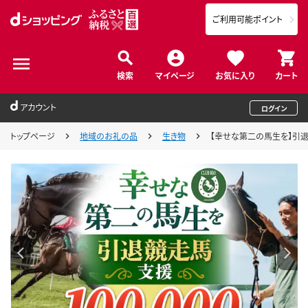
ご利用可能ポイント
検索
マイページ
お気に入り
カート
アカウント
ログイン
トップページ
地域のお礼の品
生き物
【幸せな第二の馬生を】引退競走馬