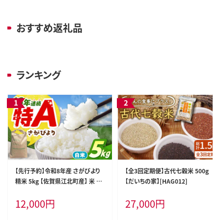
おすすめ返礼品
ランキング
【先行予約】令和8年産 さがびより
【全3回定期便】古代七穀米 500g
精米 5kg 【佐賀県江北町産】 米 白
【だいちの家】[HAG012]
米 [HAF030]
12,000
円
27,000
円