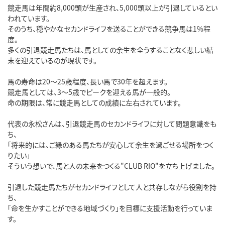
競走馬は年間約8,000頭が生産され、5,000頭以上が引退しているとい
われています。
そのうち、穏やかなセカンドライフを送ることができる競争馬は1%程
度。
多くの引退競走馬たちは、馬としての余生を全うすることなく悲しい結
末を迎えているのが現状です。
馬の寿命は20～25歳程度、長い馬で30年を超えます。
競走馬としては、3～5歳でピークを迎える馬が一般的。
命の期限は、常に競走馬としての成績に左右されています。
代表の永松さんは、引退競走馬のセカンドライフに対して問題意識をも
ち、
「将来的には、ご縁のある馬たちが安心して余生を過ごせる場所をつく
りたい」
そういう想いで、馬と人の未来をつくる"CLUB RIO"を立ち上げました。
引退した競走馬たちがセカンドライフとして人と共存しながら役割を持
ち、
「命を生かすことができる地域づくり」を目標に支援活動を行っていま
す。