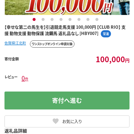
1
2
3
4
5
6
7
8
【幸せな第二の馬生を】引退競走馬支援 100,000円 【CLUB RIO】 支
援 動物支援 動物保護 流鏑馬 返礼品なし [HBY007]
常温
佐賀県江北町
ワンストップオンライン申請対象
100,000
寄付金額
円
0
レビュー
件
寄付へ進む
お気に入り
返礼品詳細