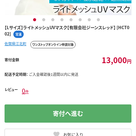
1
2
3
4
5
6
7
8
【Lサイズ】ライトメッシュUVマスク【有限会社ジーンスレッド】 [HCT0
02]
常温
佐賀県江北町
ワンストップオンライン申請対象
13,000
寄付金額
円
配送予定時期：
ご入金確認後1週間以内に発送
0
レビュー
件
寄付へ進む
お気に入り