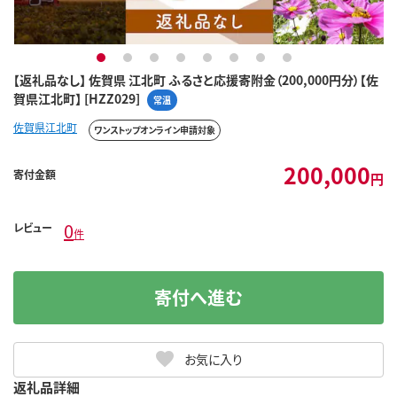
1
2
3
4
5
6
7
8
【返礼品なし】 佐賀県 江北町 ふるさと応援寄附金（200,000円分）【佐
賀県江北町】 [HZZ029]
常温
佐賀県江北町
ワンストップオンライン申請対象
200,000
寄付金額
円
0
レビュー
件
寄付へ進む
お気に入り
返礼品詳細