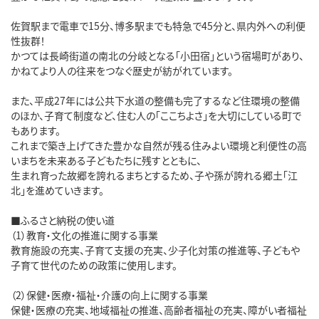
佐賀駅まで電車で15分、博多駅までも特急で45分と、県内外への利便
性抜群！
かつては長崎街道の南北の分岐となる「小田宿」という宿場町があり、
かねてより人の往来をつなぐ歴史が紡がれています。
また、平成27年には公共下水道の整備も完了するなど住環境の整備
のほか、子育て制度など、住む人の「ここちよさ」を大切にしている町で
もあります。
これまで築き上げてきた豊かな自然が残る住みよい環境と利便性の高
いまちを未来ある子どもたちに残すとともに、
生まれ育った故郷を誇れるまちとするため、子や孫が誇れる郷土「江
北」を進めていきます。
■ふるさと納税の使い道
（1）教育・文化の推進に関する事業
教育施設の充実、子育て支援の充実、少子化対策の推進等、子どもや
子育て世代のための政策に使用します。
（2）保健・医療・福祉・介護の向上に関する事業
保健・医療の充実、地域福祉の推進、高齢者福祉の充実、障がい者福祉