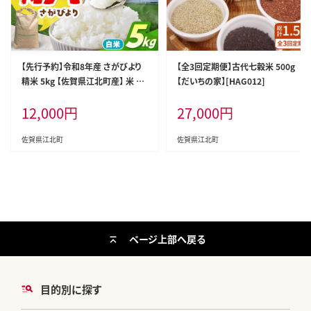
【先行予約】令和8年産 さがびより
【全3回定期便】古代七穀米 500g
精米 5kg 【佐賀県江北町産】 米 白
【だいちの家】[HAG012]
米 [HAF030]
12,000
円
27,000
円
佐賀県江北町
佐賀県江北町
ページ上部へ戻る
目的別に探す