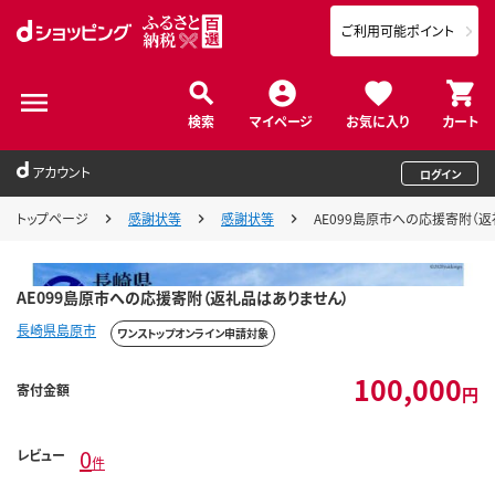
ご利用可能ポイント
検索
マイページ
お気に入り
カート
アカウント
ログイン
トップページ
感謝状等
感謝状等
AE099島原市への応援寄附（
AE099島原市への応援寄附（返礼品はありません）
長崎県島原市
ワンストップオンライン申請対象
100,000
寄付金額
円
0
レビュー
件