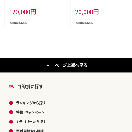
14品目 卵6玉 [ 野菜 果物 フルー
タカラ 宝 寶 Takara 焼酎 酎ハイ
120,000
円
20,000
円
ツ 卵 鶏卵 セット 詰め合わせ 産地
チューハイ ハイボール れもん 檸
直送 春 夏 秋 冬 フードショップ江
檬 7% 人気 おすすめ ギフト プレゼ
戸屋 長崎県 島原市 ふるさと納税 ]
ント ご自宅用 日常使い 普段使い
長崎県島原市
長崎県島原市
送料無料 健康志向 プリン体ゼロ
糖質ゼロ 甘味料ゼロ プリン体０ 糖
質０ 甘味料０ みつい 長崎県 島原
市 ]
ページ上部へ戻る
目的別に探す
ランキングから探す
特集・キャンペーン
カテゴリーから探す
寄付金額から探す