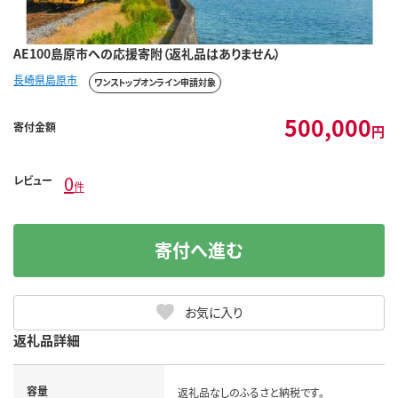
AE100島原市への応援寄附（返礼品はありません）
長崎県島原市
ワンストップオンライン申請対象
500,000
寄付金額
円
0
レビュー
件
寄付へ進む
お気に入り
返礼品詳細
容量
返礼品なしのふるさと納税です。