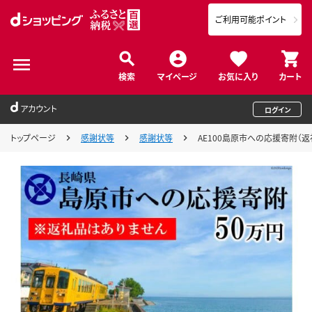
ご利用可能ポイント
検索
マイページ
お気に入り
カート
アカウント
ログイン
トップページ
感謝状等
感謝状等
AE100島原市への応援寄附（