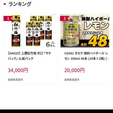
ランキング
【AH025】 上撰松竹梅 辛口 「サケ
CD061 タカラ 焼酎ハイボール レ
パック」 2L紙パック
モン 350ml 48本 (24本×2箱) [
タカラ 宝 寶 Takara 焼酎 酎ハイ
34,000
円
20,000
円
チューハイ ハイボール れもん 檸
檬 7% 人気 おすすめ ギフト プレゼ
ント ご自宅用 日常使い 普段使い
長崎県島原市
長崎県島原市
送料無料 健康志向 プリン体ゼロ
糖質ゼロ 甘味料ゼロ プリン体０ 糖
質０ 甘味料０ みつい 長崎県 島原
市 ]