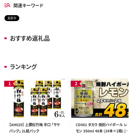
関連キーワード
島原市
おすすめ返礼品
ランキング
【AH025】 上撰松竹梅 辛口 「サケ
CD061 タカラ 焼酎ハイボール レ
パック」 2L紙パック
モン 350ml 48本 (24本×2箱) [