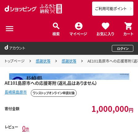
ご利用可能ポイント
検索
マイページ
お気に入り
カート
アカウント
ログイン
トップページ
感謝状等
感謝状等
AE101島原市への応援寄附（
AE101島原市への応援寄附（返礼品はありません）
長崎県島原市
ワンストップオンライン申請対象
1,000,000
寄付金額
円
0
レビュー
件