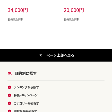
タカラ 宝 寶 Takara 焼酎 酎ハイ
34,000
円
20,000
円
チューハイ ハイボール れもん 檸
檬 7% 人気 おすすめ ギフト プレゼ
ント ご自宅用 日常使い 普段使い
長崎県島原市
長崎県島原市
送料無料 健康志向 プリン体ゼロ
糖質ゼロ 甘味料ゼロ プリン体０ 糖
質０ 甘味料０ みつい 長崎県 島原
市 ]
ページ上部へ戻る
目的別に探す
ランキングから探す
特集・キャンペーン
カテゴリーから探す
寄付金額から探す